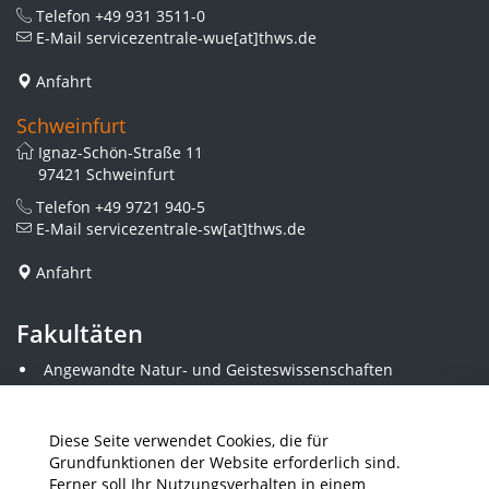
Telefon
+49 931 3511-0
E-Mail
servicezentrale-wue[at]thws.de
Anfahrt
Schweinfurt
Ignaz-Schön-Straße 11
97421 Schweinfurt
Telefon
+49 9721 940-5
E-Mail
servicezentrale-sw[at]thws.de
Anfahrt
Fakultäten
Angewandte Natur- und Geisteswissenschaften
Angewandte Sozialwissenschaften
Architektur und Bauingenieurwesen
Elektrotechnik
Diese Seite verwendet Cookies, die für
Gestaltung
Grundfunktionen der Website erforderlich sind.
Informatik und Wirtschaftsinformatik
Ferner soll Ihr Nutzungsverhalten in einem