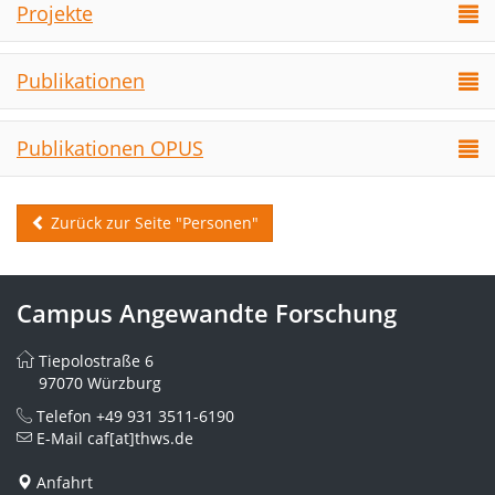
Projekte
Publikationen
Publikationen OPUS
Zurück zur Seite "Personen"
Campus Angewandte Forschung
Tiepolostraße 6
97070 Würzburg
Telefon
+49 931 3511-6190
E-Mail
caf[at]thws.de
Anfahrt