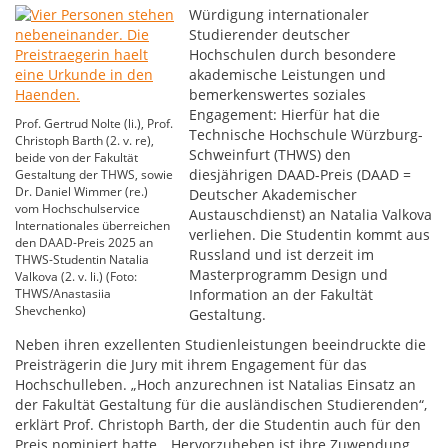
Würdigung internationaler
Studierender deutscher
Hochschulen durch besondere
akademische Leistungen und
bemerkenswertes soziales
Engagement: Hierfür hat die
Prof. Gertrud Nolte (li.), Prof.
Technische Hochschule Würzburg-
Christoph Barth (2. v. re),
Schweinfurt (THWS) den
beide von der Fakultät
diesjährigen DAAD-Preis (DAAD =
Gestaltung der THWS, sowie
Dr. Daniel Wimmer (re.)
Deutscher Akademischer
vom Hochschulservice
Austauschdienst) an Natalia Valkova
Internationales überreichen
verliehen. Die Studentin kommt aus
den DAAD-Preis 2025 an
Russland und ist derzeit im
THWS-Studentin Natalia
Masterprogramm Design und
Valkova (2. v. li.) (Foto:
THWS/Anastasiia
Information an der Fakultät
Shevchenko)
Gestaltung.
Neben ihren exzellenten Studienleistungen beeindruckte die
Preisträgerin die Jury mit ihrem Engagement für das
Hochschulleben. „Hoch anzurechnen ist Natalias Einsatz an
der Fakultät Gestaltung für die ausländischen Studierenden“,
erklärt Prof. Christoph Barth, der die Studentin auch für den
Preis nominiert hatte. „Hervorzuheben ist ihre Zuwendung