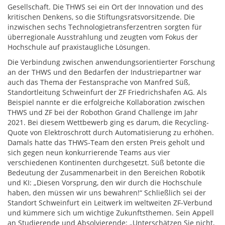
Gesellschaft. Die THWS sei ein Ort der Innovation und des
kritischen Denkens, so die Stiftungsratsvorsitzende. Die
inzwischen sechs Technologietransferzentren sorgten für
überregionale Ausstrahlung und zeugten vom Fokus der
Hochschule auf praxistaugliche Lösungen.
Die Verbindung zwischen anwendungsorientierter Forschung
an der THWS und den Bedarfen der Industriepartner war
auch das Thema der Festansprache von Manfred Süß,
Standortleitung Schweinfurt der ZF Friedrichshafen AG. Als
Beispiel nannte er die erfolgreiche Kollaboration zwischen
THWS und ZF bei der Robothon Grand Challenge im Jahr
2021. Bei diesem Wettbewerb ging es darum, die Recycling-
Quote von Elektroschrott durch Automatisierung zu erhöhen.
Damals hatte das THWS-Team den ersten Preis geholt und
sich gegen neun konkurrierende Teams aus vier
verschiedenen Kontinenten durchgesetzt. Süß betonte die
Bedeutung der Zusammenarbeit in den Bereichen Robotik
und KI: „Diesen Vorsprung, den wir durch die Hochschule
haben, den müssen wir uns bewahren!“ Schließlich sei der
Standort Schweinfurt ein Leitwerk im weltweiten ZF-Verbund
und kümmere sich um wichtige Zukunftsthemen. Sein Appell
an Studierende und Absolvierende: „Unterschätzen Sie nicht,