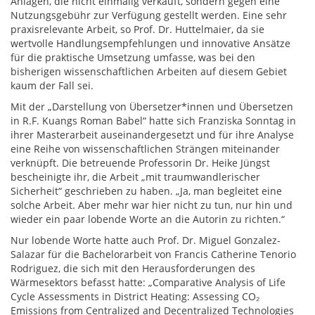
Anlagen, die nicht einmalig verkauft, sondern gegen eine
Nutzungsgebühr zur Verfügung gestellt werden. Eine sehr
praxisrelevante Arbeit, so Prof. Dr. Huttelmaier, da sie
wertvolle Handlungsempfehlungen und innovative Ansätze
für die praktische Umsetzung umfasse, was bei den
bisherigen wissenschaftlichen Arbeiten auf diesem Gebiet
kaum der Fall sei.
Mit der „Darstellung von Übersetzer*innen und Übersetzen
in R.F. Kuangs Roman Babel“ hatte sich Franziska Sonntag in
ihrer Masterarbeit auseinandergesetzt und für ihre Analyse
eine Reihe von wissenschaftlichen Strängen miteinander
verknüpft. Die betreuende Professorin Dr. Heike Jüngst
bescheinigte ihr, die Arbeit „mit traumwandlerischer
Sicherheit“ geschrieben zu haben. „Ja, man begleitet eine
solche Arbeit. Aber mehr war hier nicht zu tun, nur hin und
wieder ein paar lobende Worte an die Autorin zu richten.“
Nur lobende Worte hatte auch Prof. Dr. Miguel Gonzalez-
Salazar für die Bachelorarbeit von Francis Catherine Tenorio
Rodriguez, die sich mit den Herausforderungen des
Wärmesektors befasst hatte: „Comparative Analysis of Life
Cycle Assessments in District Heating: Assessing CO₂
Emissions from Centralized and Decentralized Technologies