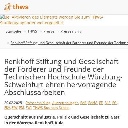
Startseite
THWS
Presse
Pressearchiv
Renkhoff Stiftung und Gesellschaft der Förderer und Freunde der Techn
Renkhoff Stiftung und Gesellschaft
der Förderer und Freunde der
Technischen Hochschule Würzburg-
Schweinfurt ehren hervorragende
Abschlussarbeiten
20.02.2025 |
Pressemeldung
,
Auszeichnungen
,
FAB
,
FANG
,
FE
,
FAS
,
FG
,
FKV
,
FIW
,
FM
,
FWI
,
THWS Business School
Querschnitt aus Industrie, Politik und Gesellschaft zu Gast
in der Warema-Renkhoff-Aula