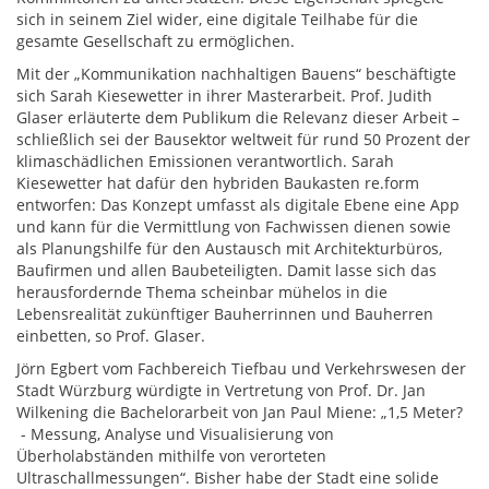
sich in seinem Ziel wider, eine digitale Teilhabe für die
gesamte Gesellschaft zu ermöglichen.
Mit der „Kommunikation nachhaltigen Bauens“ beschäftigte
sich Sarah Kiesewetter in ihrer Masterarbeit. Prof. Judith
Glaser erläuterte dem Publikum die Relevanz dieser Arbeit –
schließlich sei der Bausektor weltweit für rund 50 Prozent der
klimaschädlichen Emissionen verantwortlich. Sarah
Kiesewetter hat dafür den hybriden Baukasten re.form
entworfen: Das Konzept umfasst als digitale Ebene eine App
und kann für die Vermittlung von Fachwissen dienen sowie
als Planungshilfe für den Austausch mit Architekturbüros,
Baufirmen und allen Baubeteiligten. Damit lasse sich das
herausfordernde Thema scheinbar mühelos in die
Lebensrealität zukünftiger Bauherrinnen und Bauherren
einbetten, so Prof. Glaser.
Jörn Egbert vom Fachbereich Tiefbau und Verkehrswesen der
Stadt Würzburg würdigte in Vertretung von Prof. Dr. Jan
Wilkening die Bachelorarbeit von Jan Paul Miene: „1,5 Meter?
- Messung, Analyse und Visualisierung von
Überholabständen mithilfe von verorteten
Ultraschallmessungen“. Bisher habe der Stadt eine solide