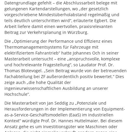
Datengrundlage gefehlt – die Abschlussarbeit belege mit
gelungenen Kartendarstellungen, wo „der gesetzlich
vorgeschriebene Mindestüberholabstand regelmäßig und
teils deutlich unterschritten wird“, erläuterte Egbert. Die
Arbeit liefere damit einen wertvollen, praxisrelevanten
Beitrag zur Verkehrsplanung in Würzburg.
Die „Optimierung der Performance und Effizienz eines
Thermomanagementsystems für Fahrzeuge mit
elektrifiziertem Fahrantrieb“ hatte Johannes Och in seiner
Masterarbeit untersucht – eine „anspruchsvolle, komplexe
und hochrelevante Fragestellung“, so Laudator Prof. Dr.
Thomas Blotevogel. „Sein Beitrag wurde von der betreuenden
Fachabteilung bei ZF außerordentlich positiv bewertet.“ Dies
zeige auch „die hohe Qualität der
ingenieurwissenschaftlichen Ausbildung an unserer
Hochschule“.
Die Masterarbeit von Jan Seddig zu „Potenziale und
Herausforderungen in der Implementierung von Equipment-
as-a-Service-Geschäftsmodellen (EaaS) im industriellen
Kontext“ würdigte Prof. Dr. Hannes Huttelmaier. Bei diesem
Ansatz gehe es um Investitionsgüter wie Maschinen oder