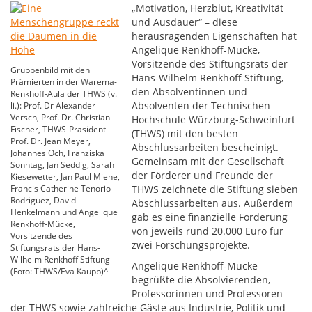
„Motivation, Herzblut, Kreativität
und Ausdauer“ – diese
herausragenden Eigenschaften hat
Angelique Renkhoff-Mücke,
Vorsitzende des Stiftungsrats der
Gruppenbild mit den
Hans-Wilhelm Renkhoff Stiftung,
Prämierten in der Warema-
den Absolventinnen und
Renkhoff-Aula der THWS (v.
Absolventen der Technischen
li.): Prof. Dr Alexander
Versch, Prof. Dr. Christian
Hochschule Würzburg-Schweinfurt
Fischer, THWS-Präsident
(THWS) mit den besten
Prof. Dr. Jean Meyer,
Abschlussarbeiten bescheinigt.
Johannes Och, Franziska
Gemeinsam mit der Gesellschaft
Sonntag, Jan Seddig, Sarah
der Förderer und Freunde der
Kiesewetter, Jan Paul Miene,
Francis Catherine Tenorio
THWS zeichnete die Stiftung sieben
Rodriguez, David
Abschlussarbeiten aus. Außerdem
Henkelmann und Angelique
gab es eine finanzielle Förderung
Renkhoff-Mücke,
von jeweils rund 20.000 Euro für
Vorsitzende des
zwei Forschungsprojekte.
Stiftungsrats der Hans-
Wilhelm Renkhoff Stiftung
Angelique Renkhoff-Mücke
(Foto: THWS/Eva Kaupp)^
begrüßte die Absolvierenden,
Professorinnen und Professoren
der THWS sowie zahlreiche Gäste aus Industrie, Politik und