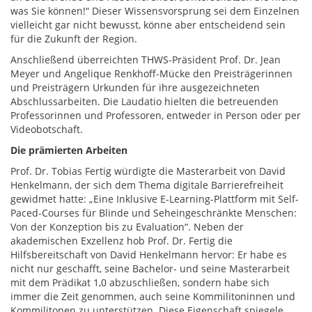
was Sie können!“ Dieser Wissensvorsprung sei dem Einzelnen
vielleicht gar nicht bewusst, könne aber entscheidend sein
für die Zukunft der Region.
Anschließend überreichten THWS-Präsident Prof. Dr. Jean
Meyer und Angelique Renkhoff-Mücke den Preisträgerinnen
und Preisträgern Urkunden für ihre ausgezeichneten
Abschlussarbeiten. Die Laudatio hielten die betreuenden
Professorinnen und Professoren, entweder in Person oder per
Videobotschaft.
Die prämierten Arbeiten
Prof. Dr. Tobias Fertig würdigte die Masterarbeit von David
Henkelmann, der sich dem Thema digitale Barrierefreiheit
gewidmet hatte: „Eine Inklusive E-Learning-Plattform mit Self-
Paced-Courses für Blinde und Seheingeschränkte Menschen:
Von der Konzeption bis zu Evaluation“. Neben der
akademischen Exzellenz hob Prof. Dr. Fertig die
Hilfsbereitschaft von David Henkelmann hervor: Er habe es
nicht nur geschafft, seine Bachelor- und seine Masterarbeit
mit dem Prädikat 1,0 abzuschließen, sondern habe sich
immer die Zeit genommen, auch seine Kommilitoninnen und
Kommilitonen zu unterstützen. Diese Eigenschaft spiegele