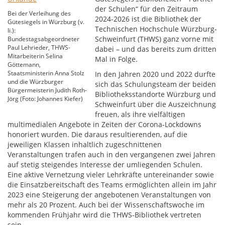
der Schulen“ für den Zeitraum
Bei der Verleihung des
2024-2026 ist die Bibliothek der
Gütesiegels in Würzburg (v.
Technischen Hochschule Würzburg-
li.):
Schweinfurt (THWS) ganz vorne mit
Bundestagsabgeordneter
Paul Lehrieder, THWS-
dabei – und das bereits zum dritten
Mitarbeiterin Selina
Mal in Folge.
Göttemann,
Staatsministerin Anna Stolz
In den Jahren 2020 und 2022 durfte
und die Würzburger
sich das Schulungsteam der beiden
Bürgermeisterin Judith Roth-
Bibliotheksstandorte Würzburg und
Jörg (Foto: Johannes Kiefer)
Schweinfurt über die Auszeichnung
freuen, als ihre vielfältigen
multimedialen Angebote in Zeiten der Corona-Lockdowns
honoriert wurden. Die daraus resultierenden, auf die
jeweiligen Klassen inhaltlich zugeschnittenen
Veranstaltungen trafen auch in den vergangenen zwei Jahren
auf stetig steigendes Interesse der umliegenden Schulen.
Eine aktive Vernetzung vieler Lehrkräfte untereinander sowie
die Einsatzbereitschaft des Teams ermöglichten allein im Jahr
2023 eine Steigerung der angebotenen Veranstaltungen von
mehr als 20 Prozent. Auch bei der Wissenschaftswoche im
kommenden Frühjahr wird die THWS-Bibliothek vertreten
sein.