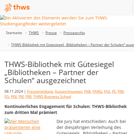
Startseite
THWS
Presse
Pressearchiv
THWS-Bibliothek mit Gütesiegel „Bibliotheken – Partner der Schulen“ aus
THWS-Bibliothek mit Gütesiegel
„Bibliotheken – Partner der
Schulen“ ausgezeichnet
08.11.2024 |
Pressemeldung
,
Auszeichnungen
,
FAB
,
FANG
,
FAS
,
FE
,
FIW
,
FG
,
FKV
,
FM
,
FWI
,
THWS Business School
Kontinuierliches Engagement für Schulen: THWS-Bibliothek
zum dritten Mal prämiert
Die Jury hat entschieden: Auch bei
der diesjährigen Verleihung des
Gütesiegels „Bibliotheken – Partner