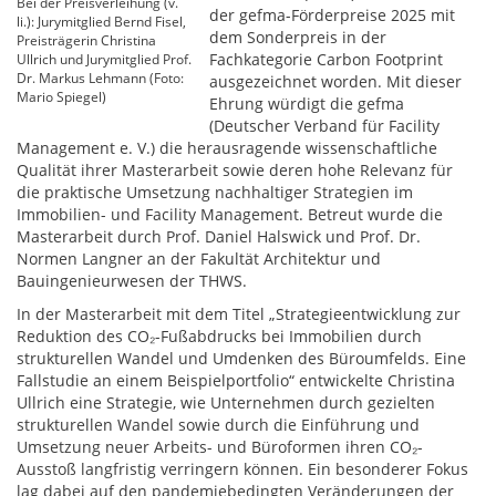
Bei der Preisverleihung (v.
der gefma-Förderpreise 2025 mit
li.): Jurymitglied Bernd Fisel,
dem Sonderpreis in der
Preisträgerin Christina
Fachkategorie Carbon Footprint
Ullrich und Jurymitglied Prof.
Dr. Markus Lehmann (Foto:
ausgezeichnet worden. Mit dieser
Mario Spiegel)
Ehrung würdigt die gefma
(Deutscher Verband für Facility
Management e. V.) die herausragende wissenschaftliche
Qualität ihrer Masterarbeit sowie deren hohe Relevanz für
die praktische Umsetzung nachhaltiger Strategien im
Immobilien- und Facility Management. Betreut wurde die
Masterarbeit durch Prof. Daniel Halswick und Prof. Dr.
Normen Langner an der Fakultät Architektur und
Bauingenieurwesen der THWS.
In der Masterarbeit mit dem Titel „Strategieentwicklung zur
Reduktion des CO₂-Fußabdrucks bei Immobilien durch
strukturellen Wandel und Umdenken des Büroumfelds. Eine
Fallstudie an einem Beispielportfolio“ entwickelte Christina
Ullrich eine Strategie, wie Unternehmen durch gezielten
strukturellen Wandel sowie durch die Einführung und
Umsetzung neuer Arbeits- und Büroformen ihren CO₂-
Ausstoß langfristig verringern können. Ein besonderer Fokus
lag dabei auf den pandemiebedingten Veränderungen der