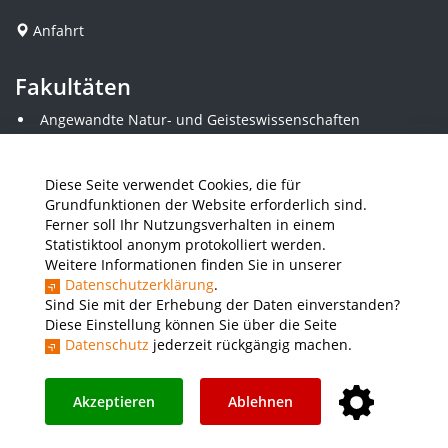
Anfahrt
Fakultäten
Angewandte Natur- und Geisteswissenschaften
Angewandte Sozialwissenschaften
Architektur und Bauingenieurwesen
Elektrotechnik
Diese Seite verwendet Cookies, die für
Gestaltung
Grundfunktionen der Website erforderlich sind.
Informatik und Wirtschaftsinformatik
Ferner soll Ihr Nutzungsverhalten in einem
Kunststofftechnik und Vermessung
Statistiktool anonym protokolliert werden.
Maschinenbau
Weitere Informationen finden Sie in unserer
THWS Business School
Datenschutzerklärung
.
Wirtschaftsingenieurwesen
Sind Sie mit der Erhebung der Daten einverstanden?
Diese Einstellung können Sie über die Seite
Datenschutz
jederzeit rückgängig machen.
Presse
Stellenausschreibungen
Intranet
THWS Store
Instagram
YouTube
LinkedIn
Akzeptieren
Ablehnen
Impressum
Barrierefreiheit
Datenschutz