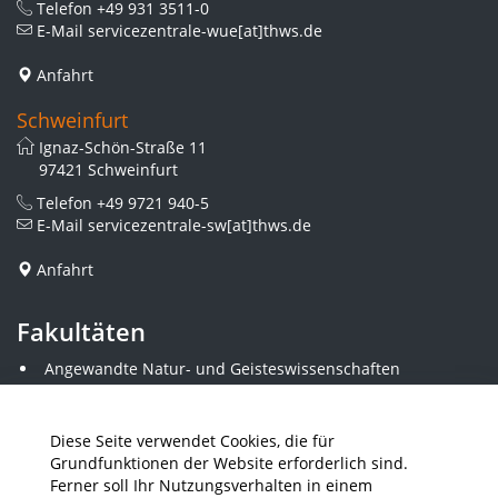
Telefon
+49 931 3511-0
E-Mail
servicezentrale-wue[at]thws.de
Anfahrt
Schweinfurt
Ignaz-Schön-Straße 11
97421 Schweinfurt
Telefon
+49 9721 940-5
E-Mail
servicezentrale-sw[at]thws.de
Anfahrt
Fakultäten
Angewandte Natur- und Geisteswissenschaften
Angewandte Sozialwissenschaften
Architektur und Bauingenieurwesen
Elektrotechnik
Diese Seite verwendet Cookies, die für
Gestaltung
Grundfunktionen der Website erforderlich sind.
Informatik und Wirtschaftsinformatik
Ferner soll Ihr Nutzungsverhalten in einem