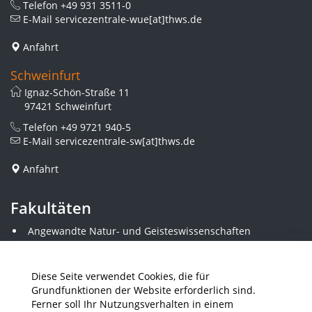
Telefon
+49 931 3511-0
E-Mail
servicezentrale-wue[at]thws.de
Anfahrt
Schweinfurt
Ignaz-Schön-Straße 11
97421 Schweinfurt
Telefon
+49 9721 940-5
E-Mail
servicezentrale-sw[at]thws.de
Anfahrt
Fakultäten
Angewandte Natur- und Geisteswissenschaften
Angewandte Sozialwissenschaften
Architektur und Bauingenieurwesen
Elektrotechnik
Diese Seite verwendet Cookies, die für
Gestaltung
Grundfunktionen der Website erforderlich sind.
Informatik und Wirtschaftsinformatik
Ferner soll Ihr Nutzungsverhalten in einem