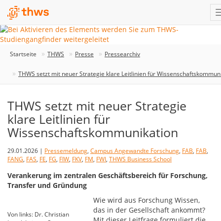
Startseite
THWS
Presse
Pressearchiv
THWS setzt mit neuer Strategie klare Leitlinien für Wissenschaftskommun
THWS setzt mit neuer Strategie
klare Leitlinien für
Wissenschaftskommunikation
29.01.2026 |
Pressemeldung
,
Campus Angewandte Forschung
,
FAB
,
FAB
,
FANG
,
FAS
,
FE
,
FG
,
FIW
,
FKV
,
FM
,
FWI
,
THWS Business School
Verankerung im zentralen Geschäftsbereich für Forschung,
Transfer und Gründung
Wie wird aus Forschung Wissen,
das in der Gesellschaft ankommt?
Von links: Dr. Christian
Mit dieser Leitfrage formuliert die