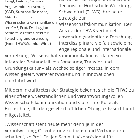
Lengl, Leitung Campus
Technische Hochschule Würzburg-
Angewandte Forschung
Schweinfurt (THWS) ihre neue
(CAF), Susanne Reinhard,
Mitarbeiterin für
Strategie zur
Wissenschaftskommunikation
Wissenschaftskommunikation. Der
am CAF, Prof. Dr.-Ing. Jan
Ansatz der THWS verbindet
Schmitt, Vizepräsident für
anwendungsorientierte Forschung,
Forschung und Gründung
interdisziplinäre Vielfalt sowie eine
(Foto: THWS/Samira Wirtz)
enge regionale und internationale
Vernetzung. Wissenschaftskommunikation ist dabei ein
integraler Bestandteil von Forschung, Transfer und
Gründungskultur – als wechselseitiger Prozess, in dem
Wissen geteilt, weiterentwickelt und in Innovationen
überführt wird.
Mit dem Inkrafttreten der Strategie bekennt sich die THWS zu
einer offenen, verständlichen und verantwortungsvollen
Wissenschaftskommunikation und stärkt ihre Rolle als
Hochschule, die den gesellschaftlichen Dialog aktiv sucht und
mitgestaltet.
„Wissenschaft steht heute mehr denn je in der
Verantwortung, Orientierung zu bieten und Vertrauen zu
schaffen“, so Prof. Dr. Jan Schmitt, Vizepräsident für