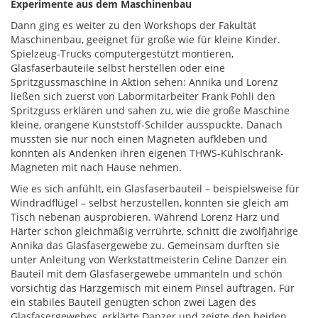
Experimente aus dem Maschinenbau
Dann ging es weiter zu den Workshops der Fakultät
Maschinenbau, geeignet für große wie für kleine Kinder.
Spielzeug-Trucks computergestützt montieren,
Glasfaserbauteile selbst herstellen oder eine
Spritzgussmaschine in Aktion sehen: Annika und Lorenz
ließen sich zuerst von Labormitarbeiter Frank Pohli den
Spritzguss erklären und sahen zu, wie die große Maschine
kleine, orangene Kunststoff-Schilder ausspuckte. Danach
mussten sie nur noch einen Magneten aufkleben und
konnten als Andenken ihren eigenen THWS-Kühlschrank-
Magneten mit nach Hause nehmen.
Wie es sich anfühlt, ein Glasfaserbauteil – beispielsweise für
Windradflügel – selbst herzustellen, konnten sie gleich am
Tisch nebenan ausprobieren. Während Lorenz Harz und
Härter schon gleichmäßig verrührte, schnitt die zwölfjährige
Annika das Glasfasergewebe zu. Gemeinsam durften sie
unter Anleitung von Werkstattmeisterin Celine Danzer ein
Bauteil mit dem Glasfasergewebe ummanteln und schön
vorsichtig das Harzgemisch mit einem Pinsel auftragen. Für
ein stabiles Bauteil genügten schon zwei Lagen des
Glasfasergewebes, erklärte Danzer und zeigte den beiden,