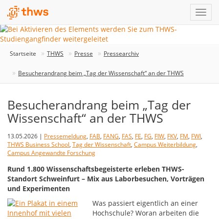
Startseite
THWS
Presse
Pressearchiv
Besucherandrang beim „Tag der Wissenschaft“ an der THWS
Besucherandrang beim „Tag der
Wissenschaft“ an der THWS
13.05.2026 |
Pressemeldung
,
FAB
,
FANG
,
FAS
,
FE
,
FG
,
FIW
,
FKV
,
FM
,
FWI
,
THWS Business School
,
Tag der Wissenschaft
,
Campus Weiterbildung
,
Campus Angewandte Forschung
Rund 1.800 Wissenschaftsbegeisterte erleben THWS-
Standort Schweinfurt – Mix aus Laborbesuchen, Vorträgen
und Experimenten
Was passiert eigentlich an einer
Hochschule? Woran arbeiten die