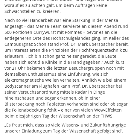
worauf es zu achten galt, um beim Auftragen keine
Schwachstellen zu kreieren.
Nach so viel Handarbeit war eine Stärkung in der Mensa
angesagt – das Mensa-Team servierte an diesem Abend rund
500 Portionen Currywurst mit Pommes – bevor es an die
entlegeneren Orte des Hochschulgeländes ging. Im Keller des
Campus Ignaz Schön stand Prof. Dr. Mark Eberspächer bereit,
um Interessierten die Prinzipien der Hochfrequenztechnik zu
erläutern. „Ich bin schon ganz heiser geredet, die Leute
haben sich echt die Klinke in die Hand gegeben.“ Auch kurz
vor 21 Uhr bekamen die letzten Besuchergruppen noch mit
demselben Enthusiasmus eine Einführung, wie sich
elektromagnetische Wellen verhalten. Ähnlich wie bei einem
Bodyscanner am Flughafen kann Prof. Dr. Eberspächer bei
seiner Versuchsanordnung mittels Radar in Dinge
hineinschauen und sogar erkennen, ob in einer
Blisterpackung noch Tabletten vorhanden sind oder ob sogar
die Folienabdeckung fehlt – einer von vielen Wow-Effekten
beim diesjährigen Tag der Wissenschaft an der THWS.
„Es freut mich, dass so viele Wissens- und Zukunftshungrige
unserer Einladung zum Tag der Wissenschaft gefolgt sind“,