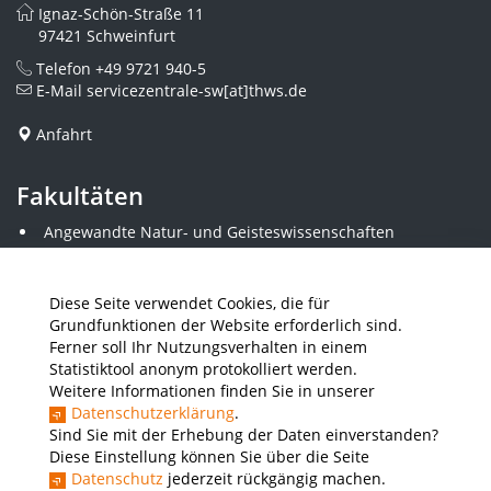
Ignaz-Schön-Straße 11
97421 Schweinfurt
Telefon
+49 9721 940-5
E-Mail
servicezentrale-sw[at]thws.de
Anfahrt
Fakultäten
Angewandte Natur- und Geisteswissenschaften
Angewandte Sozialwissenschaften
Architektur und Bauingenieurwesen
Elektrotechnik
Diese Seite verwendet Cookies, die für
Gestaltung
Grundfunktionen der Website erforderlich sind.
Informatik und Wirtschaftsinformatik
Ferner soll Ihr Nutzungsverhalten in einem
Kunststofftechnik und Vermessung
Statistiktool anonym protokolliert werden.
Maschinenbau
Weitere Informationen finden Sie in unserer
THWS Business School
Datenschutzerklärung
.
Wirtschaftsingenieurwesen
Sind Sie mit der Erhebung der Daten einverstanden?
Diese Einstellung können Sie über die Seite
Datenschutz
jederzeit rückgängig machen.