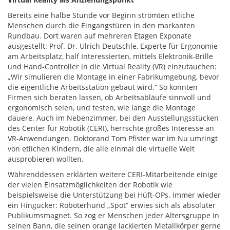
Bereits eine halbe Stunde vor Beginn strömten etliche
Menschen durch die Eingangstüren in den markanten
Rundbau. Dort waren auf mehreren Etagen Exponate
ausgestellt: Prof. Dr. Ulrich Deutschle, Experte für Ergonomie
am Arbeitsplatz, half Interessierten, mittels Elektronik-Brille
und Hand-Controller in die Virtual Reality (VR) einzutauchen:
„Wir simulieren die Montage in einer Fabrikumgebung, bevor
die eigentliche Arbeitsstation gebaut wird.“ So könnten
Firmen sich beraten lassen, ob Arbeitsabläufe sinnvoll und
ergonomisch seien, und testen, wie lange die Montage
dauere. Auch im Nebenzimmer, bei den Ausstellungsstücken
des Center für Robotik (CERI), herrschte großes Interesse an
VR-Anwendungen. Doktorand Tom Pfister war im Nu umringt
von etlichen Kindern, die alle einmal die virtuelle Welt
ausprobieren wollten.
Währenddessen erklärten weitere CERI-Mitarbeitende einige
der vielen Einsatzmöglichkeiten der Robotik wie
beispielsweise die Unterstützung bei Hüft-OPs. Immer wieder
ein Hingucker: Roboterhund „Spot“ erwies sich als absoluter
Publikumsmagnet. So zog er Menschen jeder Altersgruppe in
seinen Bann, die seinen orange lackierten Metallkörper gerne