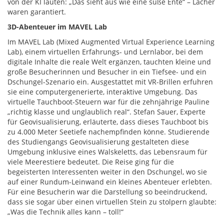
von der KI lauten: „Das sieht aus wie eine süße Ente“ – Lacher
waren garantiert.
3D-Abenteuer im MAVEL Lab
Im MAVEL Lab (Mixed Augmented Virtual Experience Learning
Lab), einem virtuellen Erfahrungs- und Lernlabor, bei dem
digitale Inhalte die reale Welt ergänzen, tauchten kleine und
große Besucherinnen und Besucher in ein Tiefsee- und ein
Dschungel-Szenario ein. Ausgestattet mit VR-Brillen erfuhren
sie eine computergenerierte, interaktive Umgebung. Das
virtuelle Tauchboot-Steuern war für die zehnjährige Pauline
„richtig klasse und unglaublich real“. Stefan Sauer, Experte
für Geovisualisierung, erläuterte, dass dieses Tauchboot bis
zu 4.000 Meter Seetiefe nachempfinden könne. Studierende
des Studiengangs Geovisualisierung gestalteten diese
Umgebung inklusive eines Walskeletts, das Lebensraum für
viele Meerestiere bedeutet. Die Reise ging für die
begeisterten Interessenten weiter in den Dschungel, wo sie
auf einer Rundum-Leinwand ein kleines Abenteuer erlebten.
Für eine Besucherin war die Darstellung so beeindruckend,
dass sie sogar über einen virtuellen Stein zu stolpern glaubte:
„Was die Technik alles kann – toll!“