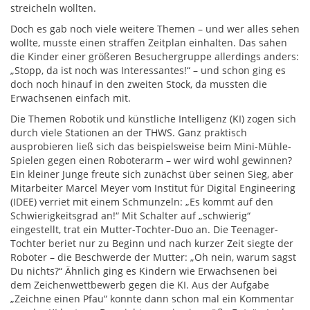
streicheln wollten.
Doch es gab noch viele weitere Themen – und wer alles sehen
wollte, musste einen straffen Zeitplan einhalten. Das sahen
die Kinder einer größeren Besuchergruppe allerdings anders:
„Stopp, da ist noch was Interessantes!“ – und schon ging es
doch noch hinauf in den zweiten Stock, da mussten die
Erwachsenen einfach mit.
Die Themen Robotik und künstliche Intelligenz (KI) zogen sich
durch viele Stationen an der THWS. Ganz praktisch
ausprobieren ließ sich das beispielsweise beim Mini-Mühle-
Spielen gegen einen Roboterarm – wer wird wohl gewinnen?
Ein kleiner Junge freute sich zunächst über seinen Sieg, aber
Mitarbeiter Marcel Meyer vom Institut für Digital Engineering
(IDEE) verriet mit einem Schmunzeln: „Es kommt auf den
Schwierigkeitsgrad an!“ Mit Schalter auf „schwierig“
eingestellt, trat ein Mutter-Tochter-Duo an. Die Teenager-
Tochter beriet nur zu Beginn und nach kurzer Zeit siegte der
Roboter – die Beschwerde der Mutter: „Oh nein, warum sagst
Du nichts?“ Ähnlich ging es Kindern wie Erwachsenen bei
dem Zeichenwettbewerb gegen die KI. Aus der Aufgabe
„Zeichne einen Pfau“ konnte dann schon mal ein Kommentar