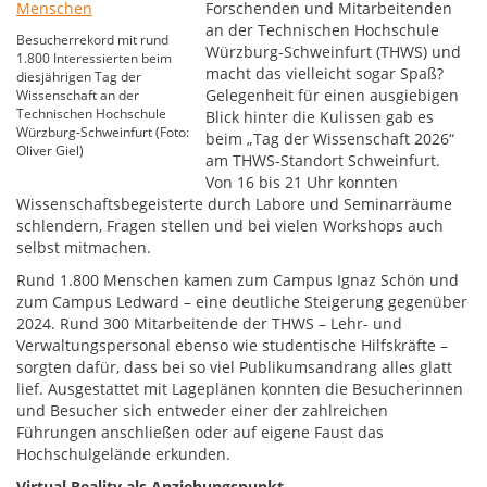
Forschenden und Mitarbeitenden
an der Technischen Hochschule
Besucherrekord mit rund
Würzburg-Schweinfurt (THWS) und
1.800 Interessierten beim
macht das vielleicht sogar Spaß?
diesjährigen Tag der
Gelegenheit für einen ausgiebigen
Wissenschaft an der
Technischen Hochschule
Blick hinter die Kulissen gab es
Würzburg-Schweinfurt (Foto:
beim „Tag der Wissenschaft 2026“
Oliver Giel)
am THWS-Standort Schweinfurt.
Von 16 bis 21 Uhr konnten
Wissenschaftsbegeisterte durch Labore und Seminarräume
schlendern, Fragen stellen und bei vielen Workshops auch
selbst mitmachen.
Rund 1.800 Menschen kamen zum Campus Ignaz Schön und
zum Campus Ledward – eine deutliche Steigerung gegenüber
2024. Rund 300 Mitarbeitende der THWS – Lehr- und
Verwaltungspersonal ebenso wie studentische Hilfskräfte –
sorgten dafür, dass bei so viel Publikumsandrang alles glatt
lief. Ausgestattet mit Lageplänen konnten die Besucherinnen
und Besucher sich entweder einer der zahlreichen
Führungen anschließen oder auf eigene Faust das
Hochschulgelände erkunden.
Virtual Reality als Anziehungspunkt