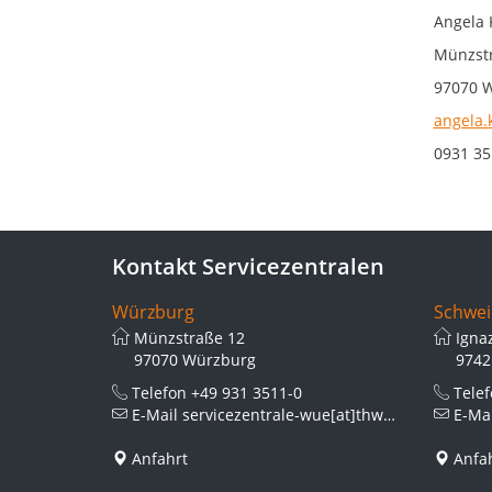
Angela 
Münzstr
97070 
angela.
0931 35
Kontakt Servicezentralen
Würzburg
Schwei
Münzstraße 12
Igna
97070 Würzburg
9742
Telefon
+49 931 3511-0
Tele
E-Mail
servicezentrale-wue[at]thws.de
E-Ma
Anfahrt
Anfa