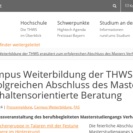
t
Ko
Hochschule
Schwerpunkte
Studium an d
Die THWS
Hightech Agenda
Informationen
im Überblick
Freistaat Bayern
rund ums Studium
iterbildung der THWS gratuliert zum erfolgreichen Abschluss des Masters Verh
pus Weiterbildung der THWS 
olgreichen Abschluss des Mast
haltensorientierte Beratung
24 |
Pressemeldung
,
Campus Weiterbildung
,
FAS
ssveranstaltung des berufsbegleiteten Masterstudiengangs Verha
Die feierliche Abschl
Masterstudiengangs V