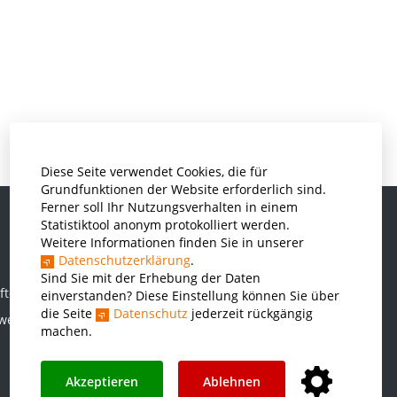
Diese Seite verwendet Cookies, die für
Grundfunktionen der Website erforderlich sind.
Ferner soll Ihr Nutzungsverhalten in einem
Statistiktool anonym protokolliert werden.
Weitere Informationen finden Sie in unserer
Informatik und Wirtschaftsinformatik
Datenschutzerklärung
.
Kunststofftechnik und Vermessung
Sind Sie mit der Erhebung der Daten
ften
einverstanden? Diese Einstellung können Sie über
Maschinenbau
die Seite
Datenschutz
jederzeit rückgängig
rwesen
THWS Business School
machen.
Wirtschaftsingenieurwesen
Akzeptieren
Ablehnen