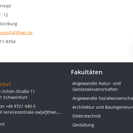
Kreipl
. 12
Würzburg
kreipl[at]thws.de
11-8354
Fakultäten
Angewandte Natur- und
nfurt
Geisteswissenschaften
z-Schön-Straße 11
1 Schweinfurt
Angewandte Sozialwissenscha
fon
+49 9721 940-5
Architektur und Bauingenieu
il
servicezentrale-sw[at]thws.de
Elektrotechnik
hrt
Gestaltung