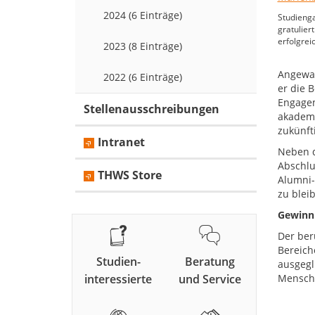
2024 (6 Einträge)
Studiengan
gratulier
erfolgrei
2023 (8 Einträge)
Angewan
2022 (6 Einträge)
er die 
Engagem
Stellenausschreibungen
akademi
zukünft
Intranet
Neben d
Abschlu
THWS Store
Alumni-
zu blei
Gewinn
Der ber
Bereich
Studien-
Beratung
ausgegl
interessierte
und Service
Mensche