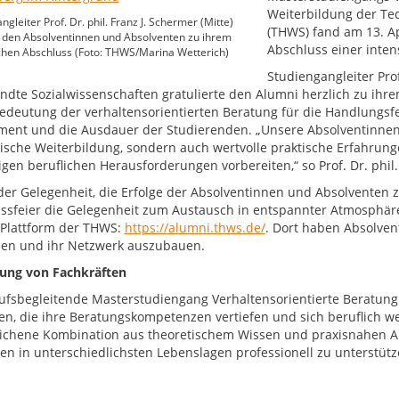
Weiterbildung der Te
gleiter Prof. Dr. phil. Franz J. Schermer (Mitte)
(THWS) fand am 13. Ap
t den Absolventinnen und Absolventen zu ihrem
Abschluss einer inten
chen Abschluss (Foto: THWS/Marina Wetterich)
Studiengangleiter Prof
dte Sozialwissenschaften gratulierte den Alumni herzlich zu ihre
Bedeutung der verhaltensorientierten Beratung für die Handlungsfe
ent und die Ausdauer der Studierenden. „Unsere Absolventinnen 
sche Weiterbildung, sondern auch wertvolle praktische Erfahrunge
igen beruflichen Herausforderungen vorbereiten,“ so Prof. Dr. phil
er Gelegenheit, die Erfolge der Absolventinnen und Absolventen zu
ssfeier die Gelegenheit zum Austausch in entspannter Atmosphäre.
Plattform der THWS:
https://alumni.thws.de/
. Dort haben Absolven
ben und ihr Netzwerk auszubauen.
ung von Fachkräften
ufsbegleitende Masterstudiengang Verhaltensorientierte Beratung 
en, die ihre Beratungskompetenzen vertiefen und sich beruflich w
ichene Kombination aus theoretischem Wissen und praxisnahen 
n in unterschiedlichsten Lebenslagen professionell zu unterstütz