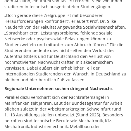
dem Ausland, ein Anteil von fast 30 Prozent. Viele von ihnen
studieren in technisch ausgerichteten Studiengängen.
„Doch gerade diese Zielgruppe ist mit besonderen
Herausforderungen konfrontiert“, erläutert Prof. Dr. Silke
Neuderth von der Fakultät Angewandte Sozialwissenschaften.
„Sprachbarrieren, Leistungsprobleme, fehlende soziale
Netzwerke oder psychosoziale Belastungen können zu
Studienzweifeln und mitunter zum Abbruch führen.“ Für die
Studierenden bedeute dies nicht selten den Verlust des
Aufenthaltstitels und für Deutschland den Verlust von
hochmotivierten Nachwuchskräften mit akademischem
Vorwissen. Dabei äußert ein erheblicher Teil der
internationalen Studierenden den Wunsch, in Deutschland zu
bleiben und hier beruflich Fuß zu fassen.
Regionale Unternehmen suchen dringend Nachwuchs
Parallel dazu verschärft sich der Fachkräftemangel in
Mainfranken seit Jahren. Laut der Bundesagentur für Arbeit
blieben zuletzt in der Arbeitsmarktregion Schweinfurt rund
1.113 Ausbildungsstellen unbesetzt (Stand 2025). Besonders
betroffen sind technische Berufe wie Mechatronik, Kfz-
Mechatronik, Industriemechanik, Metallbau oder