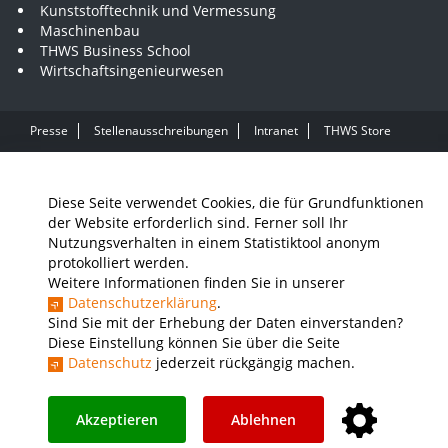
Kunststofftechnik und Vermessung
Maschinenbau
THWS Business School
Wirtschaftsingenieurwesen
Presse
Stellenausschreibungen
Intranet
THWS Store
Instagram
YouTube
LinkedIn
Diese Seite verwendet Cookies, die für Grundfunktionen
Impressum
Barrierefreiheit
Datenschutz
der Website erforderlich sind. Ferner soll Ihr
Nutzungsverhalten in einem Statistiktool anonym
protokolliert werden.
Weitere Informationen finden Sie in unserer
Datenschutzerklärung
.
Sind Sie mit der Erhebung der Daten einverstanden?
Diese Einstellung können Sie über die Seite
Datenschutz
jederzeit rückgängig machen.
Akzeptieren
Ablehnen