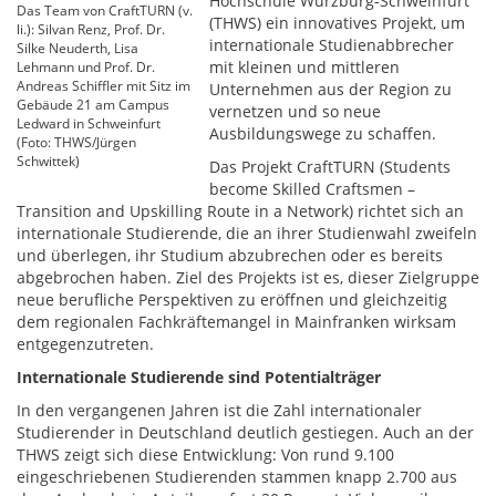
Hochschule Würzburg-Schweinfurt
Das Team von CraftTURN (v.
(THWS) ein innovatives Projekt, um
li.): Silvan Renz, Prof. Dr.
internationale Studienabbrecher
Silke Neuderth, Lisa
mit kleinen und mittleren
Lehmann und Prof. Dr.
Andreas Schiffler mit Sitz im
Unternehmen aus der Region zu
Gebäude 21 am Campus
vernetzen und so neue
Ledward in Schweinfurt
Ausbildungswege zu schaffen.
(Foto: THWS/Jürgen
Schwittek)
Das Projekt CraftTURN (Students
become Skilled Craftsmen –
Transition and Upskilling Route in a Network) richtet sich an
internationale Studierende, die an ihrer Studienwahl zweifeln
und überlegen, ihr Studium abzubrechen oder es bereits
abgebrochen haben. Ziel des Projekts ist es, dieser Zielgruppe
neue berufliche Perspektiven zu eröffnen und gleichzeitig
dem regionalen Fachkräftemangel in Mainfranken wirksam
entgegenzutreten.
Internationale Studierende sind Potentialträger
In den vergangenen Jahren ist die Zahl internationaler
Studierender in Deutschland deutlich gestiegen. Auch an der
THWS zeigt sich diese Entwicklung: Von rund 9.100
eingeschriebenen Studierenden stammen knapp 2.700 aus