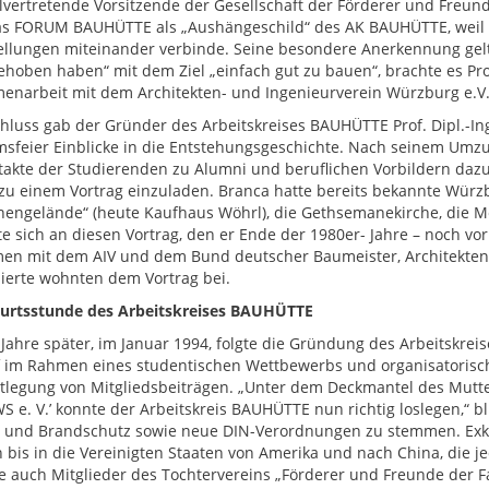
llvertretende Vorsitzende der Gesellschaft der Förderer und Freund
as FORUM BAUHÜTTE als „Aushängeschild“ des AK BAUHÜTTE, weil 
ellungen miteinander verbinde. Seine besondere Anerkennung gelte
ehoben haben“ mit dem Ziel „einfach gut zu bauen“, brachte es Pr
narbeit mit dem Architekten- und Ingenieurverein Würzburg e.V. 
hluss gab der Gründer des Arbeitskreises BAUHÜTTE Prof. Dipl.-I
msfeier Einblicke in die Entstehungsgeschichte. Nach seinem Um
takte der Studierenden zu Alumni und beruflichen Vorbildern dazu
zu einem Vortrag einzuladen. Branca hatte bereits bekannte Wür
engelände“ (heute Kaufhaus Wöhrl), die Gethsemanekirche, die Me
te sich an diesen Vortrag, den er Ende der 1980er- Jahre – noch v
n mit dem AIV und dem Bund deutscher Baumeister, Architekten un
sierte wohnten dem Vortrag bei.
urtsstunde des Arbeitskreises BAUHÜTTE
Jahre später, im Januar 1994, folgte die Gründung des Arbeitskrei
 im Rahmen eines studentischen Wettbewerbs und organisatorisc
tlegung von Mitgliedsbeiträgen. „Unter dem Deckmantel des Mutte
S e. V.ʼ konnte der Arbeitskreis BAUHÜTTE nun richtig loslegen,“ b
und Brandschutz sowie neue DIN-Verordnungen zu stemmen. Exku
 bis in die Vereinigten Staaten von Amerika und nach China, die
se auch Mitglieder des Tochtervereins „Förderer und Freunde der 