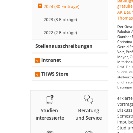
2024 (30 Einträge)
2023 (3 Einträge)
Der Gesch
Fakultät
2022 (2 Einträge)
Gunther Be
Christina
Stellenausschreibungen
Gerald St
Volz, Pro
Meyer, Or
Intranet
Mitarbeit
Prof. Dr.
Süddeuts
THWS Store
stellvert
und Freun
Baumgart
erklärt
Vortrag
Studien-
Beratung
Diskuss
Semeste
interessierte
und Service
Impulse
Studiums