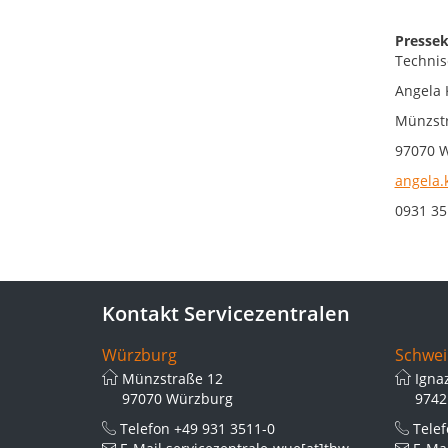
Pressek
Technis
Angela 
Münzstr
97070 
angela.
0931 35
Kontakt Servicezentralen
Würzburg
Schwei
Münzstraße 12
Igna
97070 Würzburg
9742
Telefon
+49 931 3511-0
Tele