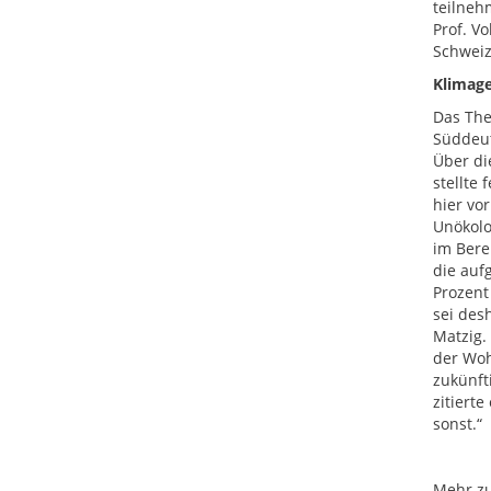
teilneh
Prof. V
Schweiz
Klimage
Das The
Süddeut
Über di
stellte
hier vo
Unökolo
im Bere
die auf
Prozent
sei des
Matzig.
der Woh
zukünft
zitiert
sonst.“
Mehr zu