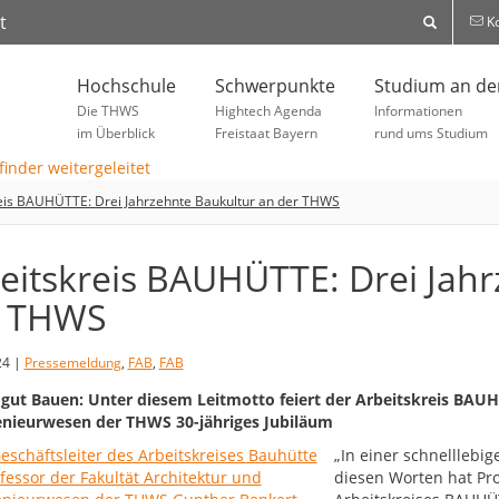
t
Ko
Hochschule
Schwerpunkte
Studium an d
Die THWS
Hightech Agenda
Informationen
im Überblick
Freistaat Bayern
rund ums Studium
eis BAUHÜTTE: Drei Jahrzehnte Baukultur an der THWS
eitskreis BAUHÜTTE: Drei Jah
r THWS
24 |
Pressemeldung
,
FAB
,
FAB
 gut Bauen: Unter diesem Leitmotto feiert der Arbeitskreis BAUH
nieurwesen der THWS 30-jähriges Jubiläum
„In einer schnelllebige
diesen Worten hat Prof