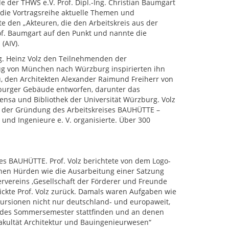
e der THWS e.V. Prof. Dipl.-Ing. Christian Baumgart
die Vortragsreihe aktuelle Themen und
 den „Akteuren, die den Arbeitskreis aus der
of. Baumgart auf den Punkt und nannte die
(AIV).
ng. Heinz Volz den Teilnehmenden der
zug von München nach Würzburg inspirierten ihn
, den Architekten Alexander Raimund Freiherr von
zburger Gebäude entworfen, darunter das
nsa und Bibliothek der Universität Würzburg. Volz
or der Gründung des Arbeitskreises BAUHÜTTE –
d Ingenieure e. V. organisierte. Über 300
ses BAUHÜTTE. Prof. Volz berichtete von dem Logo-
hen Hürden wie die Ausarbeitung einer Satzung
rvereins ,Gesellschaft der Förderer und Freunde
lickte Prof. Volz zurück. Damals waren Aufgaben wie
rsionen nicht nur deutschland- und europaweit,
 jedes Sommersemester stattfinden und an denen
Fakultät Architektur und Bauingenieurwesen“