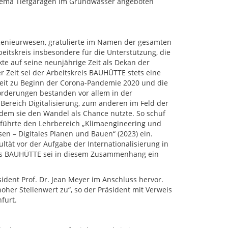
Thema Tiefgaragen im Grundwasser angeboten
ingenieurwesen, gratulierte im Namen der gesamten
eitskreis insbesondere für die Unterstützung, die
kte auf seine neunjährige Zeit als Dekan der
r Zeit sei der Arbeitskreis BAUHÜTTE stets eine
 Zeit zu Beginn der Corona-Pandemie 2020 und die
orderungen bestanden vor allem in der
Bereich Digitalisierung, zum anderen im Feld der
dem sie den Wandel als Chance nutzte. So schuf
, führte den Lehrbereich „Klimaengineering und
n – Digitales Planen und Bauen“ (2023) ein.
ltät vor der Aufgabe der Internationalisierung in
reis BAUHÜTTE sei in diesem Zusammenhang ein
ent Prof. Dr. Jean Meyer im Anschluss hervor.
oher Stellenwert zu“, so der Präsident mit Verweis
furt.