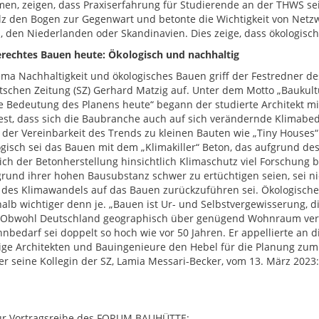
men, zeigen, dass Praxiserfahrung für Studierende an der THWS se
olz den Bogen zur Gegenwart und betonte die Wichtigkeit von Net
, den Niederlanden oder Skandinavien. Dies zeige, dass ökologi
rechtes Bauen heute: Ökologisch und nachhaltig
ma Nachhaltigkeit und ökologisches Bauen griff der Festredner d
schen Zeitung (SZ) Gerhard Matzig auf. Unter dem Motto „Baukultu
e Bedeutung des Planens heute“ begann der studierte Architekt mi
 fest, dass sich die Baubranche auch auf sich verändernde Klimab
r der Vereinbarkeit des Trends zu kleinen Bauten wie „Tiny Hou
gisch sei das Bauen mit dem „Klimakiller“ Beton, das aufgrund des
ich der Betonherstellung hinsichtlich Klimaschutz viel Forschung
grund ihrer hohen Bausubstanz schwer zu ertüchtigen seien, sei nic
 des Klimawandels auf das Bauen zurückzuführen sei. Ökologische
halb wichtiger denn je. „Bauen ist Ur- und Selbstvergewisserung, 
 Obwohl Deutschland geographisch über genügend Wohnraum verfü
nbedarf sei doppelt so hoch wie vor 50 Jahren. Er appellierte an 
ige Architekten und Bauingenieure den Hebel für die Planung zum
e er seine Kollegin der SZ, Lamia Messari-Becker, vom 13. März 2023
r Vortragsreihe des FORUM BAUHÜTTE: