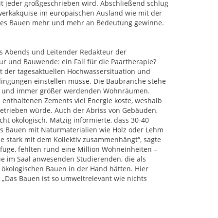
it jeder großgeschrieben wird. Abschließend schlug
zwerkakquise im europäischen Ausland wie mit der
sches Bauen mehr und mehr an Bedeutung gewinne.
es Abends und Leitender Redakteur der
r und Bauwende: ein Fall für die Paartherapie?
t der tagesaktuellen Hochwassersituation und
edingungen einstellen müsse. Die Baubranche stehe
ses“ und immer größer werdenden Wohnräumen.
 enthaltenen Zements viel Energie koste, weshalb
 betrieben würde. Auch der Abriss von Gebäuden,
ht ökologisch. Matzig informierte, dass 30-40
s Bauen mit Naturmaterialien wie Holz oder Lehm
die stark mit dem Kollektiv zusammenhängt“, sagte
ge, fehlten rund eine Million Wohneinheiten –
die im Saal anwesenden Studierenden, die als
 ökologischen Bauen in der Hand hätten. Hier
: „Das Bauen ist so umweltrelevant wie nichts