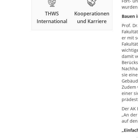
Fort- u
wurden
THWS
Kooperationen
Bauen i
International
und Karriere
Prof. D
Fakultä
er mit 
Fakultä
wichtig
damit v
Berücks
Nachhal
sie ein
Gebäude
Zudem w
einer s
prädesti
Der AK 
„An der
auf den
„Einfac