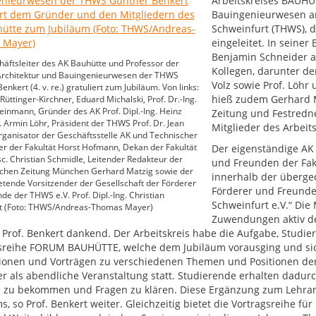
Arbeitskreises BAUHÜT
Bauingenieurwesen a
Schweinfurt (THWS), d
eingeleitet. In seine
Benjamin Schneider a
äftsleiter des AK Bauhütte und Professor der
Kollegen, darunter de
 Architektur und Bauingenieurwesen der THWS
Volz sowie Prof. Löhr 
nkert (4. v. re.) gratuliert zum Jubiläum. Von links:
hieß zudem Gerhard M
 Rüttinger-Kirchner, Eduard Michalski, Prof. Dr.-Ing.
einmann, Gründer des AK Prof. Dipl.-Ing. Heinz
Zeitung und Festredn
f. Armin Löhr, Präsident der THWS Prof. Dr. Jean
Mitglieder des Arbeit
ganisator der Geschäftsstelle AK und Technischer
er der Fakultät Horst Hofmann, Dekan der Fakultät
Der eigenständige AK
 sc. Christian Schmidle, Leitender Redakteur der
und Freunden der Fak
chen Zeitung München Gerhard Matzig sowie der
innerhalb der übergeo
retende Vorsitzender der Gesellschaft der Förderer
Förderer und Freund
de der THWS e.V. Prof. Dipl.-Ing. Christian
Schweinfurt e.V.“ Die 
 (Foto: THWS/Andreas-Thomas Mayer)
Zuwendungen aktiv den
e Prof. Benkert dankend. Der Arbeitskreis habe die Aufgabe, Studie
sreihe FORUM BAUHÜTTE, welche dem Jubiläum vorausging und sich s
ionen und Vorträgen zu verschiedenen Themen und Positionen der B
r als abendliche Veranstaltung statt. Studierende erhalten dadurc
 zu bekommen und Fragen zu klären. Diese Ergänzung zum Lehran
, so Prof. Benkert weiter. Gleichzeitig bietet die Vortragsreihe fü