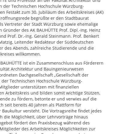
TE und Professor an der Fakultät Architektur und
n der Technischen Hochschule Würzburg-
en Festakt zum 30. Jubiläum des Arbeitskreises (AK)
r Eröffnungsrede begrüßte er den Stadtbaurat
ls Vertreter der Stadt Würzburg sowie ehemalige
n Gründer des AK BAUHÜTTE Prof. Dipl.-Ing. Heinz
und Prof. Dr.-Ing. Gerald Steinmann. Prof. Benkert
atzig, Leitender Redakteur der Süddeutschen
er des Abends, zahlreiche Studierende und die
skreises willkommen.
 BAUHÜTTE ist ein Zusammenschluss aus Förderern
ultät Architektur und Bauingenieurwesen
rdneten Dachgesellschaft „Gesellschaft der
e der Technischen Hochschule Würzburg-
Mitglieder unterstützen mit finanziellen
 Arbeitskreis und bilden somit wichtige Stützen,
rende zu fördern, betonte er und verwies auf die
eit bereits 40 Jahren als Plattform für
aukultur versteht. Die Vortragsreihe findet jedes
h die Möglichkeit, über Lehrvorträge hinaus
gebot fördert den Praxisbezug während des
r Mitglieder des Arbeitskreises Möglichkeiten zur