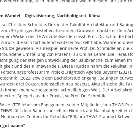
nd Weiterbildung, auch indem Seminare wie in diesem Jahr zum 
.
m Wandel – Digitalisierung, Nachhaltigkeit, Klima
r. sc. Christian Schmidle, Dekan der Fakultät Architektur und Bau
t zum 30-jährigen Bestehen. In seinem Grußwort dankte er dem Arb
seinem Wirken der THWS zuteilwerden lässt. Prof. Dr. Schmidle blic
t zurück, die sich fortlaufend weiterentwickelt habe. Während diese
e Stütze gewesen. Als Beispiel erinnerte Prof. Dr. Schmidle an die
erbundene Umstellung von Präsenz- zu Online-Lehre. Die Herausf
ichtigung der stetigen Entwicklung der Baubranche, zum einen im 
tigkeit und des Klimawandels. Diese Hürden nahm die Fakultät, in
e Forschungsprofessur im Projekt „Hightech Agenda Bayern“ (2021)
technik“ (2022) sowie den Bachelorstudiengang „Bauingenieurwese
urden drei Doktorandenstellen neu besetzt. Aktuell stehe die Faku
ich immer mehr vernetzenden, schnelllebigen Welt. Der Arbeitsk
nierter „Spiegel aus der Praxis“, so Prof. Dr. Schmidle.
BAUHÜTTE lebe vom Engagement seiner Mitglieder, hob THWS-Präsid
 THWS fällt dem Bauen speziell im Hinblick auf Nachhaltigkeit ein h
 Neubau des Centers für Robotik (CERI) am THWS-Standort Schwein
h gut bauen“