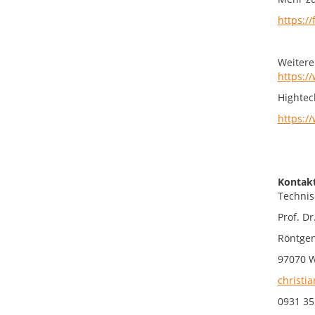
https:/
Weitere
https:/
Hightec
https:/
Kontakt
Technis
Prof. Dr
Röntgen
97070 
christi
0931 35