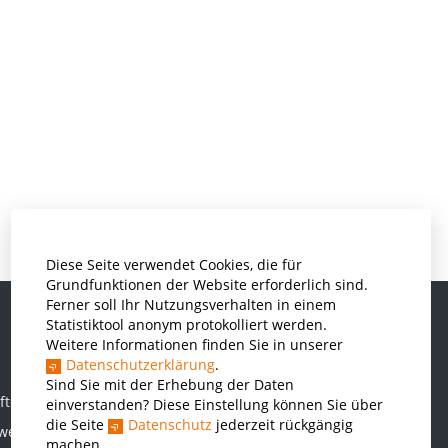
Diese Seite verwendet Cookies, die für
Grundfunktionen der Website erforderlich sind.
Ferner soll Ihr Nutzungsverhalten in einem
Statistiktool anonym protokolliert werden.
Weitere Informationen finden Sie in unserer
Informatik und Wirtschaftsinformatik
Datenschutzerklärung
.
Kunststofftechnik und Vermessung
Sind Sie mit der Erhebung der Daten
ften
einverstanden? Diese Einstellung können Sie über
Maschinenbau
die Seite
Datenschutz
jederzeit rückgängig
rwesen
THWS Business School
machen.