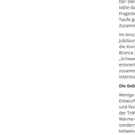
Der ste
lobte d
Fragest
Taufe g
Zusamme
Im Ansc
Jubiläu
die Kon
Branca 
„Schwan
erinner
zusamme
Interes
Die Geb
Wenige 
Entwurf
und Fes
der THW
Wärme- 
sondern
teilwei