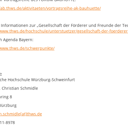
/fab.thws.de/aktivitaeten/vortragsreihe-ak-bauhuette/
 Informationen zur „Gesellschaft der Förderer und Freunde der T
/www.thws.de/hochschule/unterstuetzer/gesellschaft-der-foerdere
h Agenda Bayern:
/www.thws.de/schwerpunkte/
:
che Hochschule Würzburg-Schweinfurt
. Christian Schmidle
ring 8
Würzburg
an.schmidle[at]thws.de
11-8978