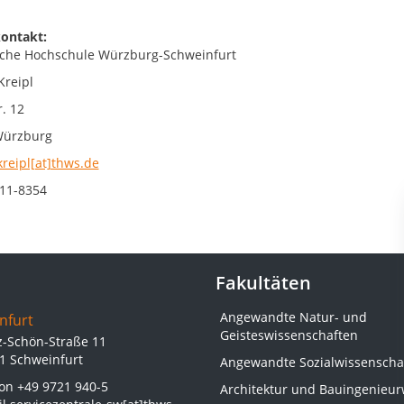
ontakt:
che Hochschule Würzburg-Schweinfurt
Kreipl
. 12
Würzburg
kreipl[at]thws.de
11-8354
Fakultäten
Angewandte Natur- und
nfurt
Geisteswissenschaften
z-Schön-Straße 11
1 Schweinfurt
Angewandte Sozialwissenscha
fon
+49 9721 940-5
Architektur und Bauingenieu