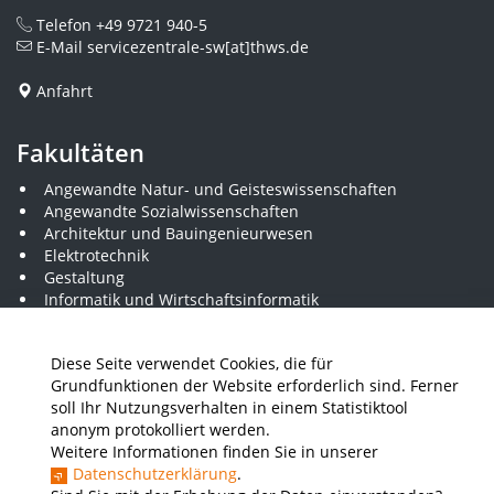
Telefon
+49 9721 940-5
E-Mail
servicezentrale-sw[at]thws.de
Anfahrt
Fakultäten
Angewandte Natur- und Geisteswissenschaften
Angewandte Sozialwissenschaften
Architektur und Bauingenieurwesen
Elektrotechnik
Gestaltung
Informatik und Wirtschaftsinformatik
Kunststofftechnik und Vermessung
Maschinenbau
Diese Seite verwendet Cookies, die für
THWS Business School
Grundfunktionen der Website erforderlich sind. Ferner
Wirtschaftsingenieurwesen
soll Ihr Nutzungsverhalten in einem Statistiktool
anonym protokolliert werden.
Weitere Informationen finden Sie in unserer
Presse
Stellenausschreibungen
Intranet
THWS Store
Datenschutzerklärung
.