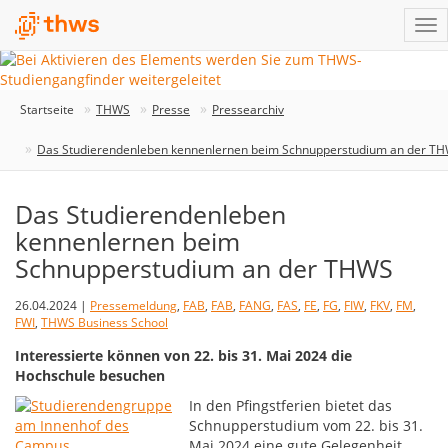
Startseite
THWS
Presse
Pressearchiv
Das Studierendenleben kennenlernen beim Schnupperstudium an der T
Das Studierendenleben
kennenlernen beim
Schnupperstudium an der THWS
26.04.2024 |
Pressemeldung
,
FAB
,
FAB
,
FANG
,
FAS
,
FE
,
FG
,
FIW
,
FKV
,
FM
,
FWI
,
THWS Business School
Interessierte können von 22. bis 31. Mai 2024 die
Hochschule besuchen
In den Pfingstferien bietet das
Schnupperstudium vom 22. bis 31.
Mai 2024 eine gute Gelegenheit,