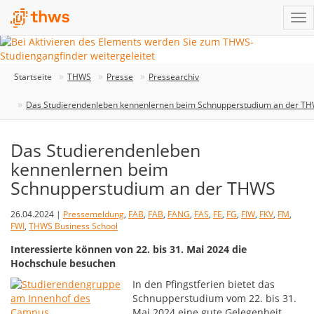
Startseite
THWS
Presse
Pressearchiv
Das Studierendenleben kennenlernen beim Schnupperstudium an der T
Das Studierendenleben
kennenlernen beim
Schnupperstudium an der THWS
26.04.2024 |
Pressemeldung
,
FAB
,
FAB
,
FANG
,
FAS
,
FE
,
FG
,
FIW
,
FKV
,
FM
,
FWI
,
THWS Business School
Interessierte können von 22. bis 31. Mai 2024 die
Hochschule besuchen
In den Pfingstferien bietet das
Schnupperstudium vom 22. bis 31.
Mai 2024 eine gute Gelegenheit,