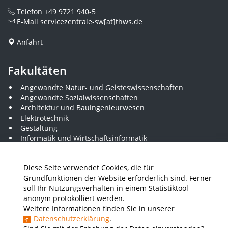
Telefon
+49 9721 940-5
E-Mail
servicezentrale-sw[at]thws.de
Anfahrt
Fakultäten
Angewandte Natur- und Geisteswissenschaften
Angewandte Sozialwissenschaften
Architektur und Bauingenieurwesen
Elektrotechnik
Gestaltung
Informatik und Wirtschaftsinformatik
Kunststofftechnik und Vermessung
Maschinenbau
Diese Seite verwendet Cookies, die für
THWS Business School
Grundfunktionen der Website erforderlich sind. Ferner
Wirtschaftsingenieurwesen
soll Ihr Nutzungsverhalten in einem Statistiktool
anonym protokolliert werden.
Weitere Informationen finden Sie in unserer
Presse
Stellenausschreibungen
Intranet
THWS Store
Datenschutzerklärung
.