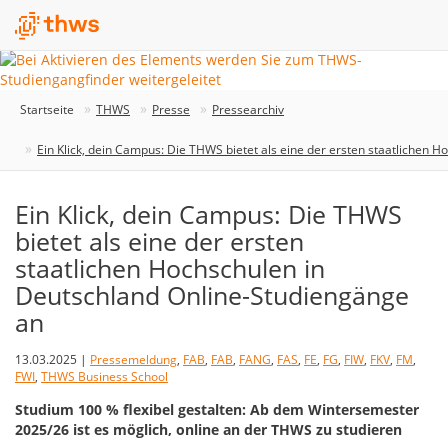
Startseite
THWS
Presse
Pressearchiv
Ein Klick, dein Campus: Die THWS bietet als eine der ersten staatlichen 
Ein Klick, dein Campus: Die THWS
bietet als eine der ersten
staatlichen Hochschulen in
Deutschland Online-Studiengänge
an
13.03.2025 |
Pressemeldung
,
FAB
,
FAB
,
FANG
,
FAS
,
FE
,
FG
,
FIW
,
FKV
,
FM
,
FWI
,
THWS Business School
Studium 100 % flexibel gestalten: Ab dem Wintersemester
2025/26 ist es möglich, online an der THWS zu studieren