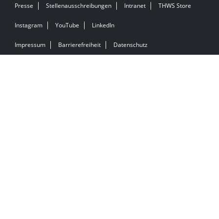
Presse
Stellenausschreibungen
Intranet
THWS Store
Instagram
YouTube
LinkedIn
Impressum
Barrierefreiheit
Datenschutz