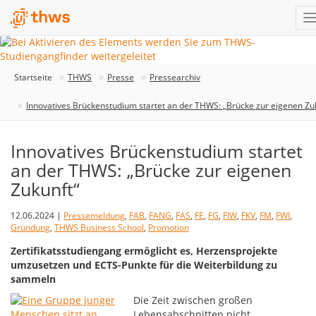
Startseite
THWS
Presse
Pressearchiv
Innovatives Brückenstudium startet an der THWS: „Brücke zur eigenen Zu
Innovatives Brückenstudium startet
an der THWS: „Brücke zur eigenen
Zukunft“
12.06.2024 |
Pressemeldung
,
FAB
,
FANG
,
FAS
,
FE
,
FG
,
FIW
,
FKV
,
FM
,
FWI
,
Gründung
,
THWS Business School
,
Promotion
Zertifikatsstudiengang ermöglicht es, Herzensprojekte
umzusetzen und ECTS-Punkte für die Weiterbildung zu
sammeln
Die Zeit zwischen großen
Lebensabschnitten nicht