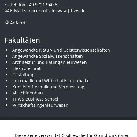
Telefon
+49 9721 940-5
E-Mail
servicezentrale-sw[at]thws.de
Anfahrt
Fakultäten
Angewandte Natur- und Geisteswissenschaften
Angewandte Sozialwissenschaften
Architektur und Bauingenieurwesen
Elektrotechnik
Gestaltung
Informatik und Wirtschaftsinformatik
Kunststofftechnik und Vermessung
Maschinenbau
THWS Business School
Wirtschaftsingenieurwesen
Presse
Stellenausschreibungen
Intranet
THWS Store
Diese Seite verwendet Cookies, die für Grundfunktionen
Instagram
YouTube
LinkedIn