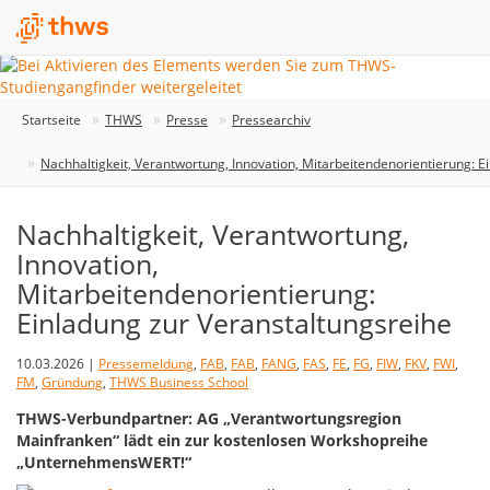
Startseite
THWS
Presse
Pressearchiv
Nachhaltigkeit, Verantwortung, Innovation, Mitarbeitendenorientierung: E
Nachhaltigkeit, Verantwortung,
Innovation,
Mitarbeitendenorientierung:
Einladung zur Veranstaltungsreihe
10.03.2026 |
Pressemeldung
,
FAB
,
FAB
,
FANG
,
FAS
,
FE
,
FG
,
FIW
,
FKV
,
FWI
,
FM
,
Gründung
,
THWS Business School
THWS-Verbundpartner: AG „Verantwortungsregion
Mainfranken“ lädt ein zur kostenlosen Workshopreihe
„UnternehmensWERT!“