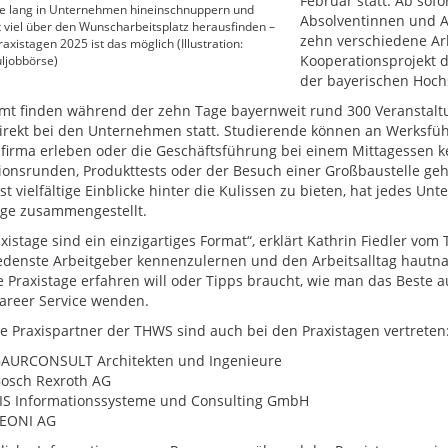
Februar statt: Ab sof
e lang in Unternehmen hineinschnuppern und
Absolventinnen und A
 viel über den Wunscharbeitsplatz herausfinden –
zehn verschiedene Arb
raxistagen 2025 ist das möglich (Illustration:
Kooperationsprojekt 
ljobbörse)
der bayerischen Hochs
mt finden während der zehn Tage bayernweit rund 300 Veranstalt
irekt bei den Unternehmen statt. Studierende können an Werksführ
irma erleben oder die Geschäftsführung bei einem Mittagessen ke
ionsrunden, Produkttests oder der Besuch einer Großbaustelle 
t vielfältige Einblicke hinter die Kulissen zu bieten, hat jedes Un
age zusammengestellt.
xistage sind ein einzigartiges Format“, erklärt Kathrin Fiedler vom
edenste Arbeitgeber kennenzulernen und den Arbeitsalltag hautnah
e Praxistage erfahren will oder Tipps braucht, wie man das Beste a
reer Service wenden.
e Praxispartner der THWS sind auch bei den Praxistagen vertreten
AURCONSULT Architekten und Ingenieure
osch Rexroth AG
IS Informationssysteme und Consulting GmbH
EONI AG