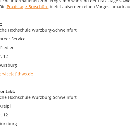
liche Informationen zum Programm während der Praxistage sowie 
 Die
Praxistage-Broschüre
bietet außerdem einen Vorgeschmack au
:
che Hochschule Würzburg-Schweinfurt
reer Service
Fiedler
. 12
Würzburg
ervice[at]thws.de
ontakt:
che Hochschule Würzburg-Schweinfurt
Kreipl
. 12
Würzburg