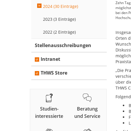
Zehn Tag
2024 (30 Einträge)
möglichst
bei den P
Hochschu
2023 (3 Einträge)
2022 (2 Einträge)
Insgesa
Orten d
Wunschf
Stellenausschreibungen
Diskuss
möglichs
Intranet
Praxist
„Die Pra
THWS Store
verschi
über di
THWS Ca
Folgend
B
Studien-
Beratung
B
interessierte
und Service
F
L