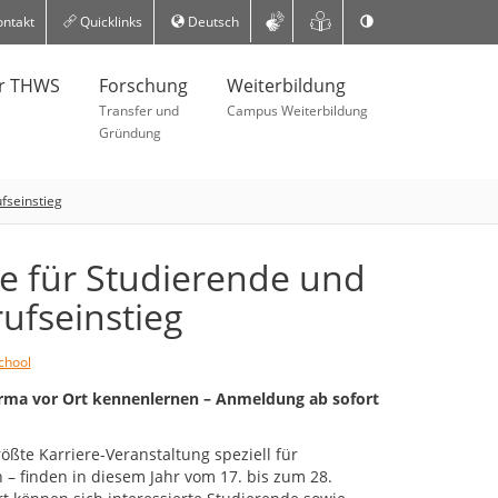
ntakt
Quicklinks
Deutsch
er THWS
Forschung
Weiterbildung
Transfer und
Campus Weiterbildung
Gründung
fseinstieg
e für Studierende und
fseinstieg
chool
irma vor Ort kennenlernen – Anmeldung ab sofort
rößte Karriere-Veranstaltung speziell für
 – finden in diesem Jahr vom 17. bis zum 28.