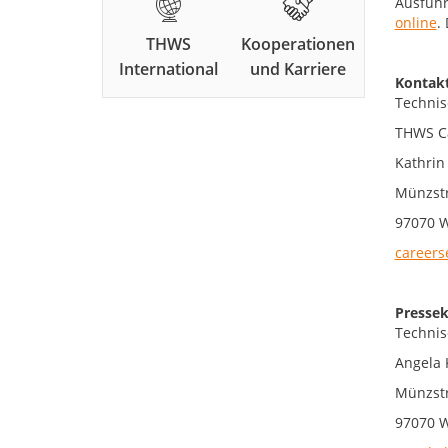
Ausführ
online
.
THWS
Kooperationen
International
und Karriere
Kontakt
Technis
THWS Ca
Kathrin 
Münzstr
97070 
careers
Pressek
Technis
Angela 
Münzstr
97070 