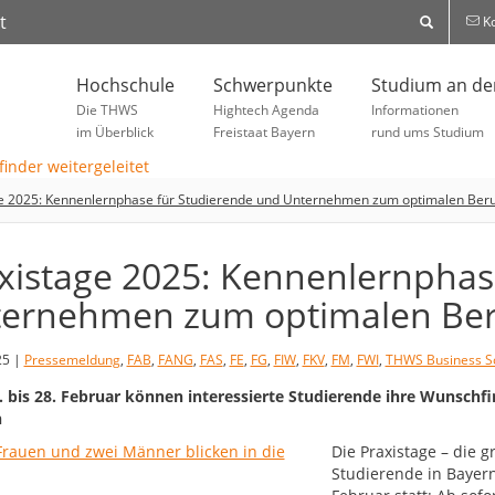
t
Ko
Hochschule
Schwerpunkte
Studium an d
Die THWS
Hightech Agenda
Informationen
im Überblick
Freistaat Bayern
rund ums Studium
e 2025: Kennenlernphase für Studierende und Unternehmen zum optimalen Beru
xistage 2025: Kennenlernphas
ernehmen zum optimalen Beru
25 |
Pressemeldung
,
FAB
,
FANG
,
FAS
,
FE
,
FG
,
FIW
,
FKV
,
FM
,
FWI
,
THWS Business S
 bis 28. Februar können interessierte Studierende ihre Wunschf
h
Die Praxistage – die g
Studierende in Bayern