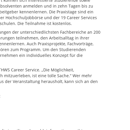
ort können sich interessierte Studierende sowie
bsolventen anmelden und in zehn Tagen bis zu
eitgeber kennenlernen. Die Praxistage sind ein
der Hochschuljobbörse und der 19 Career Services
chulen. Die Teilnahme ist kostenlos.
ungen der unterschiedlichsten Fachbereiche an 200
ungen teilnehmen, den Arbeitsalltag in ihrer
nnenlernen. Auch Praxisprojekte, Fachvorträge,
gehören zum Programm. Um den Studierenden
ternehmen ein individuelles Konzept für die
 THWS Career Service. „Die Möglichkeit,
 mitzuerleben, ist eine tolle Sache.“ Wer mehr
us der Veranstaltung herausholt, kann sich an den
: