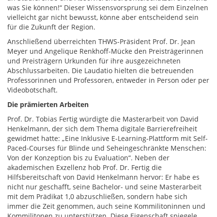
was Sie können!“ Dieser Wissensvorsprung sei dem Einzelnen
vielleicht gar nicht bewusst, könne aber entscheidend sein
für die Zukunft der Region.
Anschließend überreichten THWS-Präsident Prof. Dr. Jean
Meyer und Angelique Renkhoff-Mücke den Preisträgerinnen
und Preisträgern Urkunden für ihre ausgezeichneten
Abschlussarbeiten. Die Laudatio hielten die betreuenden
Professorinnen und Professoren, entweder in Person oder per
Videobotschaft.
Die prämierten Arbeiten
Prof. Dr. Tobias Fertig würdigte die Masterarbeit von David
Henkelmann, der sich dem Thema digitale Barrierefreiheit
gewidmet hatte: „Eine Inklusive E-Learning-Plattform mit Self-
Paced-Courses für Blinde und Seheingeschränkte Menschen:
Von der Konzeption bis zu Evaluation“. Neben der
akademischen Exzellenz hob Prof. Dr. Fertig die
Hilfsbereitschaft von David Henkelmann hervor: Er habe es
nicht nur geschafft, seine Bachelor- und seine Masterarbeit
mit dem Prädikat 1,0 abzuschließen, sondern habe sich
immer die Zeit genommen, auch seine Kommilitoninnen und
Kommilitonen zu unterstützen. Diese Eigenschaft spiegele