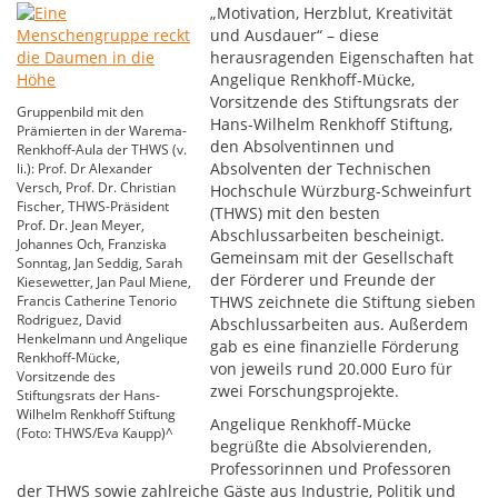
„Motivation, Herzblut, Kreativität
und Ausdauer“ – diese
herausragenden Eigenschaften hat
Angelique Renkhoff-Mücke,
Vorsitzende des Stiftungsrats der
Gruppenbild mit den
Hans-Wilhelm Renkhoff Stiftung,
Prämierten in der Warema-
den Absolventinnen und
Renkhoff-Aula der THWS (v.
Absolventen der Technischen
li.): Prof. Dr Alexander
Versch, Prof. Dr. Christian
Hochschule Würzburg-Schweinfurt
Fischer, THWS-Präsident
(THWS) mit den besten
Prof. Dr. Jean Meyer,
Abschlussarbeiten bescheinigt.
Johannes Och, Franziska
Gemeinsam mit der Gesellschaft
Sonntag, Jan Seddig, Sarah
der Förderer und Freunde der
Kiesewetter, Jan Paul Miene,
Francis Catherine Tenorio
THWS zeichnete die Stiftung sieben
Rodriguez, David
Abschlussarbeiten aus. Außerdem
Henkelmann und Angelique
gab es eine finanzielle Förderung
Renkhoff-Mücke,
von jeweils rund 20.000 Euro für
Vorsitzende des
zwei Forschungsprojekte.
Stiftungsrats der Hans-
Wilhelm Renkhoff Stiftung
Angelique Renkhoff-Mücke
(Foto: THWS/Eva Kaupp)^
begrüßte die Absolvierenden,
Professorinnen und Professoren
der THWS sowie zahlreiche Gäste aus Industrie, Politik und