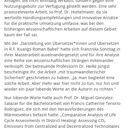
Anlagen, die nicht einmalig verkauft, sondern gegen eine
Nutzungsgebühr zur Verfügung gestellt werden. Eine sehr
praxisrelevante Arbeit, so Prof. Dr. Huttelmaier, da sie
wertvolle Handlungsempfehlungen und innovative Ansätze
für die praktische Umsetzung umfasse, was bei den
bisherigen wissenschaftlichen Arbeiten auf diesem Gebiet
kaum der Fall sei.
Mit der „Darstellung von Übersetzer*innen und Übersetzen
in R.F. Kuangs Roman Babel“ hatte sich Franziska Sonntag in
ihrer Masterarbeit auseinandergesetzt und für ihre Analyse
eine Reihe von wissenschaftlichen Strängen miteinander
verknüpft. Die betreuende Professorin Dr. Heike Jüngst
bescheinigte ihr, die Arbeit „mit traumwandlerischer
Sicherheit“ geschrieben zu haben. „Ja, man begleitet eine
solche Arbeit. Aber mehr war hier nicht zu tun, nur hin und
wieder ein paar lobende Worte an die Autorin zu richten.“
Nur lobende Worte hatte auch Prof. Dr. Miguel Gonzalez-
Salazar für die Bachelorarbeit von Francis Catherine Tenorio
Rodriguez, die sich mit den Herausforderungen des
Wärmesektors befasst hatte: „Comparative Analysis of Life
Cycle Assessments in District Heating: Assessing CO₂
Emissions from Centralized and Decentralized Technologies