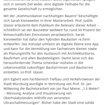
sich in seinem Ziel wider, eine digitale Teilhabe für die
gesamte Gesellschaft zu ermöglichen.
Mit der „Kommunikation nachhaltigen Bauens“ beschäftigte
sich Sarah Kiesewetter in ihrer Masterarbeit. Prof. Judith
Glaser erläuterte dem Publikum die Relevanz dieser Arbeit –
schließlich sei der Bausektor weltweit für rund 50 Prozent der
klimaschädlichen Emissionen verantwortlich. Sarah
Kiesewetter hat dafür den hybriden Baukasten re.form
entworfen: Das Konzept umfasst als digitale Ebene eine App
und kann für die Vermittlung von Fachwissen dienen sowie
als Planungshilfe für den Austausch mit Architekturbüros,
Baufirmen und allen Baubeteiligten. Damit lasse sich das
herausfordernde Thema scheinbar mühelos in die
Lebensrealität zukünftiger Bauherrinnen und Bauherren
einbetten, so Prof. Glaser.
Jörn Egbert vom Fachbereich Tiefbau und Verkehrswesen der
Stadt Würzburg würdigte in Vertretung von Prof. Dr. Jan
Wilkening die Bachelorarbeit von Jan Paul Miene: „1,5 Meter?
- Messung, Analyse und Visualisierung von
Überholabständen mithilfe von verorteten
Ultraschallmessungen“. Bisher habe der Stadt eine solide