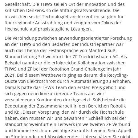
Gesellschaft. Die THWS sei ein Ort der Innovation und des
kritischen Denkens, so die Stiftungsratsvorsitzende. Die
inzwischen sechs Technologietransferzentren sorgten für
überregionale Ausstrahlung und zeugten vom Fokus der
Hochschule auf praxistaugliche Lösungen.
Die Verbindung zwischen anwendungsorientierter Forschung
an der THWS und den Bedarfen der Industriepartner war
auch das Thema der Festansprache von Manfred Süß,
Standortleitung Schweinfurt der ZF Friedrichshafen AG. Als
Beispiel nannte er die erfolgreiche Kollaboration zwischen
THWS und ZF bei der Robothon Grand Challenge im Jahr
2021. Bei diesem Wettbewerb ging es darum, die Recycling-
Quote von Elektroschrott durch Automatisierung zu erhöhen.
Damals hatte das THWS-Team den ersten Preis geholt und
sich gegen neun konkurrierende Teams aus vier
verschiedenen Kontinenten durchgesetzt. Süß betonte die
Bedeutung der Zusammenarbeit in den Bereichen Robotik
und KI: „Diesen Vorsprung, den wir durch die Hochschule
haben, den müssen wir uns bewahren!“ Schließlich sei der
Standort Schweinfurt ein Leitwerk im weltweiten ZF-Verbund
und kümmere sich um wichtige Zukunftsthemen. Sein Appell
an Studierende und Absolvierende: „Unterschätzen Sie nicht,