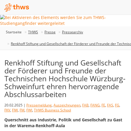
Startseite
THWS
Presse
Pressearchiv
Renkhoff Stiftung und Gesellschaft der Förderer und Freunde der Techn
Renkhoff Stiftung und Gesellschaft
der Förderer und Freunde der
Technischen Hochschule Würzburg-
Schweinfurt ehren hervorragende
Abschlussarbeiten
20.02.2025 |
Pressemeldung
,
Auszeichnungen
,
FAB
,
FANG
,
FE
,
FAS
,
FG
,
FKV
,
FIW
,
FM
,
FWI
,
THWS Business School
Querschnitt aus Industrie, Politik und Gesellschaft zu Gast
in der Warema-Renkhoff-Aula