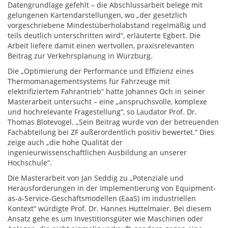
Datengrundlage gefehlt – die Abschlussarbeit belege mit
gelungenen Kartendarstellungen, wo „der gesetzlich
vorgeschriebene Mindestüberholabstand regelmäßig und
teils deutlich unterschritten wird“, erläuterte Egbert. Die
Arbeit liefere damit einen wertvollen, praxisrelevanten
Beitrag zur Verkehrsplanung in Würzburg.
Die „Optimierung der Performance und Effizienz eines
Thermomanagementsystems für Fahrzeuge mit
elektrifiziertem Fahrantrieb“ hatte Johannes Och in seiner
Masterarbeit untersucht – eine „anspruchsvolle, komplexe
und hochrelevante Fragestellung“, so Laudator Prof. Dr.
Thomas Blotevogel. „Sein Beitrag wurde von der betreuenden
Fachabteilung bei ZF außerordentlich positiv bewertet.“ Dies
zeige auch „die hohe Qualität der
ingenieurwissenschaftlichen Ausbildung an unserer
Hochschule“.
Die Masterarbeit von Jan Seddig zu „Potenziale und
Herausforderungen in der Implementierung von Equipment-
as-a-Service-Geschäftsmodellen (EaaS) im industriellen
Kontext“ würdigte Prof. Dr. Hannes Huttelmaier. Bei diesem
Ansatz gehe es um Investitionsgüter wie Maschinen oder