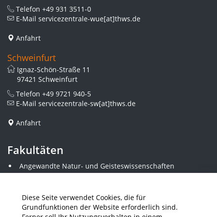
Telefon
+49 931 3511-0
E-Mail
servicezentrale-wue[at]thws.de
Anfahrt
Schweinfurt
Ignaz-Schön-Straße 11
97421 Schweinfurt
Telefon
+49 9721 940-5
E-Mail
servicezentrale-sw[at]thws.de
Anfahrt
Fakultäten
Angewandte Natur- und Geisteswissenschaften
Angewandte Sozialwissenschaften
Architektur und Bauingenieurwesen
Elektrotechnik
Diese Seite verwendet Cookies, die für
Gestaltung
Grundfunktionen der Website erforderlich sind.
Informatik und Wirtschaftsinformatik
Ferner soll Ihr Nutzungsverhalten in einem