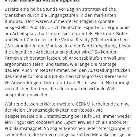
Bereits eine halbe Stunde vor Beginn strömten etliche
Menschen durch die Eingangstüren in den markanten
Rundbau. Dort waren auf mehreren Etagen Exponate
ausgestellt: Prof. Dr. Ulrich Deutschle, Experte für Ergonomie
am Arbeitsplatz, half Interessierten, mittels Elektronik-Brille
und Hand-Controller in die Virtual Reality (VR) einzutauchen:
„Wir simulieren die Montage in einer Fabrikumgebung, bevor
die eigentliche Arbeitsstation gebaut wird.“ So könnten
Firmen sich beraten lassen, ob Arbeitsabläufe sinnvoll und
ergonomisch seien, und testen, wie lange die Montage
dauere. Auch im Nebenzimmer, bei den Ausstellungsstücken
des Center für Robotik (CERI), herrschte großes Interesse an
VR-Anwendungen. Doktorand Tom Pfister war im Nu umringt
von etlichen Kindern, die alle einmal die virtuelle Welt
ausprobieren wollten.
Währenddessen erklärten weitere CERI-Mitarbeitende einige
der vielen Einsatzmöglichkeiten der Robotik wie
beispielsweise die Unterstützung bei Hüft-OPs. Immer wieder
ein Hingucker: Roboterhund „Spot“ erwies sich als absoluter
Publikumsmagnet. So zog er Menschen jeder Altersgruppe in
seinen Bann, die seinen orange lackierten Metallkörper gerne