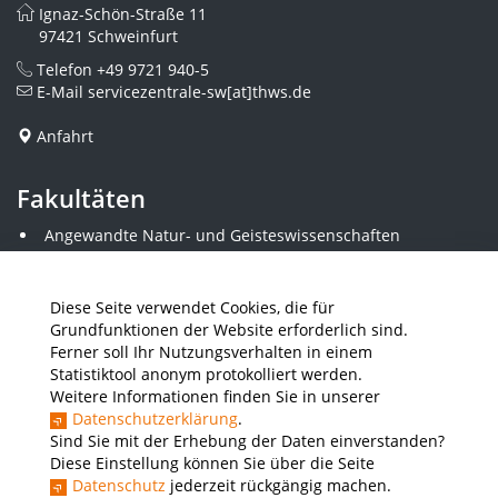
Ignaz-Schön-Straße 11
97421 Schweinfurt
Telefon
+49 9721 940-5
E-Mail
servicezentrale-sw[at]thws.de
Anfahrt
Fakultäten
Angewandte Natur- und Geisteswissenschaften
Angewandte Sozialwissenschaften
Architektur und Bauingenieurwesen
Elektrotechnik
Diese Seite verwendet Cookies, die für
Gestaltung
Grundfunktionen der Website erforderlich sind.
Informatik und Wirtschaftsinformatik
Ferner soll Ihr Nutzungsverhalten in einem
Kunststofftechnik und Vermessung
Statistiktool anonym protokolliert werden.
Maschinenbau
Weitere Informationen finden Sie in unserer
THWS Business School
Datenschutzerklärung
.
Wirtschaftsingenieurwesen
Sind Sie mit der Erhebung der Daten einverstanden?
Diese Einstellung können Sie über die Seite
Datenschutz
jederzeit rückgängig machen.