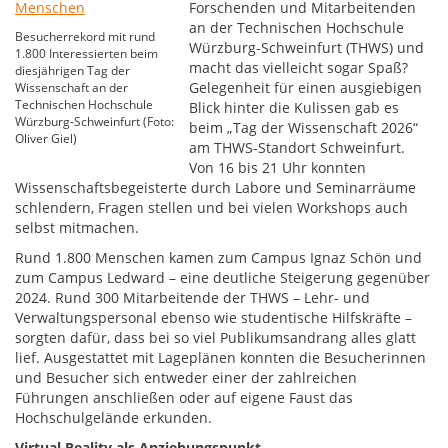
Forschenden und Mitarbeitenden
an der Technischen Hochschule
Besucherrekord mit rund
Würzburg-Schweinfurt (THWS) und
1.800 Interessierten beim
macht das vielleicht sogar Spaß?
diesjährigen Tag der
Gelegenheit für einen ausgiebigen
Wissenschaft an der
Technischen Hochschule
Blick hinter die Kulissen gab es
Würzburg-Schweinfurt (Foto:
beim „Tag der Wissenschaft 2026“
Oliver Giel)
am THWS-Standort Schweinfurt.
Von 16 bis 21 Uhr konnten
Wissenschaftsbegeisterte durch Labore und Seminarräume
schlendern, Fragen stellen und bei vielen Workshops auch
selbst mitmachen.
Rund 1.800 Menschen kamen zum Campus Ignaz Schön und
zum Campus Ledward – eine deutliche Steigerung gegenüber
2024. Rund 300 Mitarbeitende der THWS – Lehr- und
Verwaltungspersonal ebenso wie studentische Hilfskräfte –
sorgten dafür, dass bei so viel Publikumsandrang alles glatt
lief. Ausgestattet mit Lageplänen konnten die Besucherinnen
und Besucher sich entweder einer der zahlreichen
Führungen anschließen oder auf eigene Faust das
Hochschulgelände erkunden.
Virtual Reality als Anziehungspunkt