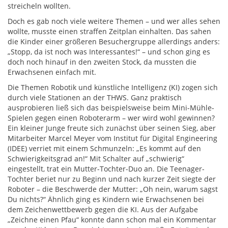
streicheln wollten.
Doch es gab noch viele weitere Themen – und wer alles sehen
wollte, musste einen straffen Zeitplan einhalten. Das sahen
die Kinder einer größeren Besuchergruppe allerdings anders:
„Stopp, da ist noch was Interessantes!“ – und schon ging es
doch noch hinauf in den zweiten Stock, da mussten die
Erwachsenen einfach mit.
Die Themen Robotik und künstliche Intelligenz (KI) zogen sich
durch viele Stationen an der THWS. Ganz praktisch
ausprobieren ließ sich das beispielsweise beim Mini-Mühle-
Spielen gegen einen Roboterarm – wer wird wohl gewinnen?
Ein kleiner Junge freute sich zunächst über seinen Sieg, aber
Mitarbeiter Marcel Meyer vom Institut für Digital Engineering
(IDEE) verriet mit einem Schmunzeln: „Es kommt auf den
Schwierigkeitsgrad an!“ Mit Schalter auf „schwierig“
eingestellt, trat ein Mutter-Tochter-Duo an. Die Teenager-
Tochter beriet nur zu Beginn und nach kurzer Zeit siegte der
Roboter – die Beschwerde der Mutter: „Oh nein, warum sagst
Du nichts?“ Ähnlich ging es Kindern wie Erwachsenen bei
dem Zeichenwettbewerb gegen die KI. Aus der Aufgabe
„Zeichne einen Pfau“ konnte dann schon mal ein Kommentar