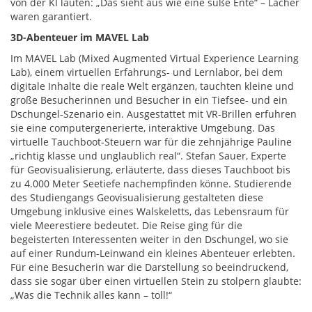
von der KI lauten: „Das sieht aus wie eine süße Ente“ – Lacher
waren garantiert.
3D-Abenteuer im MAVEL Lab
Im MAVEL Lab (Mixed Augmented Virtual Experience Learning
Lab), einem virtuellen Erfahrungs- und Lernlabor, bei dem
digitale Inhalte die reale Welt ergänzen, tauchten kleine und
große Besucherinnen und Besucher in ein Tiefsee- und ein
Dschungel-Szenario ein. Ausgestattet mit VR-Brillen erfuhren
sie eine computergenerierte, interaktive Umgebung. Das
virtuelle Tauchboot-Steuern war für die zehnjährige Pauline
„richtig klasse und unglaublich real“. Stefan Sauer, Experte
für Geovisualisierung, erläuterte, dass dieses Tauchboot bis
zu 4.000 Meter Seetiefe nachempfinden könne. Studierende
des Studiengangs Geovisualisierung gestalteten diese
Umgebung inklusive eines Walskeletts, das Lebensraum für
viele Meerestiere bedeutet. Die Reise ging für die
begeisterten Interessenten weiter in den Dschungel, wo sie
auf einer Rundum-Leinwand ein kleines Abenteuer erlebten.
Für eine Besucherin war die Darstellung so beeindruckend,
dass sie sogar über einen virtuellen Stein zu stolpern glaubte:
„Was die Technik alles kann – toll!“