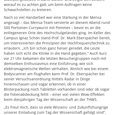
worauf es zu achten galt, um beim Auftragen keine
Schwachstellen zu kreieren.
Nach so viel Handarbeit war eine Stärkung in der Mensa
angesagt – das Mensa-Team servierte an diesem Abend rund
500 Portionen Currywurst mit Pommes – bevor es an die
entlegeneren Orte des Hochschulgeländes ging. Im Keller des
Campus Ignaz Schön stand Prof. Dr. Mark Eberspächer bereit,
um Interessierten die Prinzipien der Hochfrequenztechnik zu
erläutern. „Ich bin schon ganz heiser geredet, die Leute
haben sich echt die Klinke in die Hand gegeben.“ Auch kurz
vor 21 Uhr bekamen die letzten Besuchergruppen noch mit
demselben Enthusiasmus eine Einführung, wie sich
elektromagnetische Wellen verhalten. Ähnlich wie bei einem
Bodyscanner am Flughafen kann Prof. Dr. Eberspächer bei
seiner Versuchsanordnung mittels Radar in Dinge
hineinschauen und sogar erkennen, ob in einer
Blisterpackung noch Tabletten vorhanden sind oder ob sogar
die Folienabdeckung fehlt – einer von vielen Wow-Effekten
beim diesjährigen Tag der Wissenschaft an der THWS.
„Es freut mich, dass so viele Wissens- und Zukunftshungrige
unserer Einladung zum Tag der Wissenschaft gefolgt sind“,