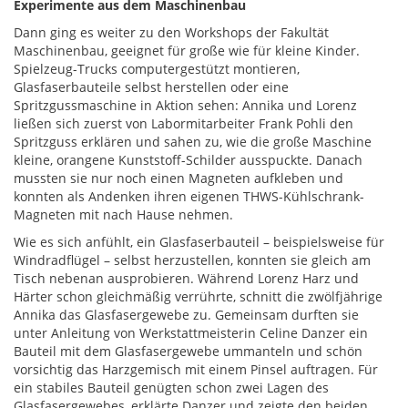
Experimente aus dem Maschinenbau
Dann ging es weiter zu den Workshops der Fakultät
Maschinenbau, geeignet für große wie für kleine Kinder.
Spielzeug-Trucks computergestützt montieren,
Glasfaserbauteile selbst herstellen oder eine
Spritzgussmaschine in Aktion sehen: Annika und Lorenz
ließen sich zuerst von Labormitarbeiter Frank Pohli den
Spritzguss erklären und sahen zu, wie die große Maschine
kleine, orangene Kunststoff-Schilder ausspuckte. Danach
mussten sie nur noch einen Magneten aufkleben und
konnten als Andenken ihren eigenen THWS-Kühlschrank-
Magneten mit nach Hause nehmen.
Wie es sich anfühlt, ein Glasfaserbauteil – beispielsweise für
Windradflügel – selbst herzustellen, konnten sie gleich am
Tisch nebenan ausprobieren. Während Lorenz Harz und
Härter schon gleichmäßig verrührte, schnitt die zwölfjährige
Annika das Glasfasergewebe zu. Gemeinsam durften sie
unter Anleitung von Werkstattmeisterin Celine Danzer ein
Bauteil mit dem Glasfasergewebe ummanteln und schön
vorsichtig das Harzgemisch mit einem Pinsel auftragen. Für
ein stabiles Bauteil genügten schon zwei Lagen des
Glasfasergewebes, erklärte Danzer und zeigte den beiden,