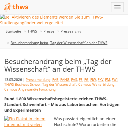
Startseite
THWS
Presse
Pressearchiv
Besucherandrang beim „Tag der Wissenschaft“ an der THWS
Besucherandrang beim „Tag der
Wissenschaft“ an der THWS
13.05.2026 |
Pressemeldung
,
FAB
,
FANG
,
FAS
,
FE
,
FG
,
FIW
,
FKV
,
FM
,
FWI
,
THWS Business School
,
Tag der Wissenschaft
,
Campus Weiterbildung
,
Campus Angewandte Forschung
Rund 1.800 Wissenschaftsbegeisterte erleben THWS-
Standort Schweinfurt – Mix aus Laborbesuchen, Vorträgen
und Experimenten
Was passiert eigentlich an einer
Hochschule? Woran arbeiten die