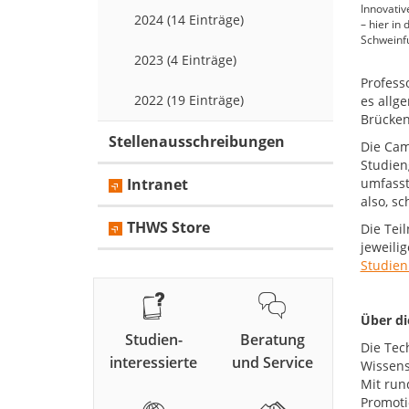
Innovati
2024 (14 Einträge)
– hier in
Schweinfu
2023 (4 Einträge)
Profess
2022 (19 Einträge)
es allg
Brücken
Stellenausschreibungen
Die Cam
Studien
Intranet
umfasst
also, s
THWS Store
Die Tei
jeweili
Studien
Über d
Studien-
Beratung
Die Tec
interessierte
und Service
Wissens
Mit run
Promoti