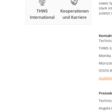
sowie S
stark i
THWS
Kooperationen
zuletzt
International
und Karriere
Kontakt
Technis
THWS-S
Monika
Münzstr
97070 
studien
Pressek
Technis
Angela 