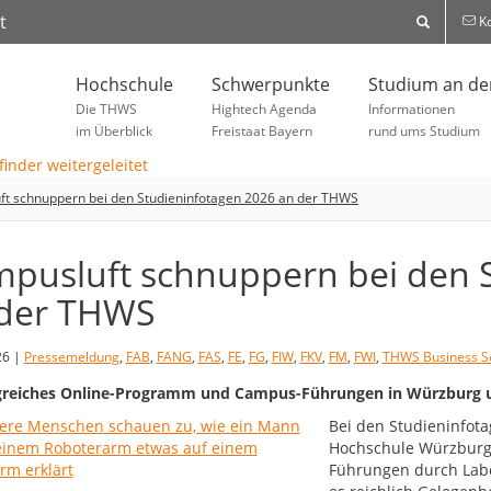
t
Ko
Hochschule
Schwerpunkte
Studium an d
Die THWS
Hightech Agenda
Informationen
im Überblick
Freistaat Bayern
rund ums Studium
t schnuppern bei den Studieninfotagen 2026 an der THWS
pusluft schnuppern bei den 
der THWS
26 |
Pressemeldung
,
FAB
,
FANG
,
FAS
,
FE
,
FG
,
FIW
,
FKV
,
FM
,
FWI
,
THWS Business S
reiches Online-Programm und Campus-Führungen in Würzburg u
Bei den Studieninfota
Hochschule Würzburg-S
Führungen durch Labo