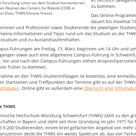
es reichlich Gelegenh
ve Forschung schon vor dem Studium kennenlernen
zu kommen.
 den Räumen des Centers für Robotik (CERI) in
rt (Foto: THWS/Simone Friese)
Das Online-Programm v
dauert bis maximal 19
orinnen und Professoren sowie Studierende die jeweiligen Studie
emeine Informationen und Tipps rund um das Studium an der THW
studium und zu Auslandsaufenthalten.
pus-Führungen am Freitag, 13. März, beginnen um 14 Uhr und um 
gängen sowie auch eine allgemeine Campus-Führung in Schweinfurt
. Vor und nach den Campus-Führungen stehen Ansprechpersonen be
chon früher zu kommen.
lnahme an den THWS-Studieninfotagen ist kostenlos, eine Anmeldun
gen Startzeiten und Treffpunkten der Termine gibt es auf der THW
infotagen
. Online gibt es außerdem eine
Übersicht aller Informati
ie THWS
hnische Hochschule Würzburg-Schweinfurt (THWS) zählt zu den g
chaften in Bayern und steht seit ihrer Gründung im Jahr 1971 fü
d 9.200 Studierenden, einem breit gefächerten Angebot von mehr 
onszentren deckt die THWS ein weites Spektrum ab, das von Techni