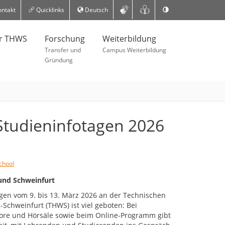
ntakt
Quicklinks
Deutsch
er THWS
Forschung
Weiterbildung
Transfer und
Campus Weiterbildung
Gründung
Studieninfotagen 2026
chool
nd Schweinfurt
gen vom 9. bis 13. März 2026 an der Technischen
chweinfurt (THWS) ist viel geboten: Bei
re und Hörsäle sowie beim Online-Programm gibt