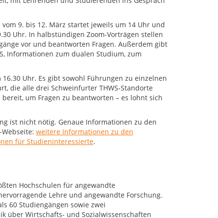
eit, mit Lehrenden und Studierenden ins Gespräch
om 9. bis 12. März startet jeweils um 14 Uhr und
.30 Uhr. In halbstündigen Zoom-Vorträgen stellen
ngänge vor und beantworten Fragen. Außerdem gibt
S, Informationen zum dualen Studium, zum
16.30 Uhr. Es gibt sowohl Führungen zu einzelnen
, die alle drei Schweinfurter THWS-Standorte
reit, um Fragen zu beantworten – es lohnt sich
g ist nicht nötig. Genaue Informationen zu den
S-Webseite:
weitere Informationen zu den
onen für Studieninteressierte
.
rößten Hochschulen für angewandte
r hervorragende Lehre und angewandte Forschung.
als 60 Studiengängen sowie zwei
k über Wirtschafts- und Sozialwissenschaften