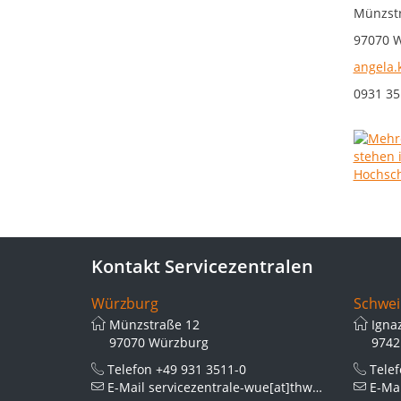
Münzstr
97070 
angela.
0931 35
Kontakt Servicezentralen
Würzburg
Schwei
Münzstraße 12
Igna
97070 Würzburg
9742
Telefon
+49 931 3511-0
Tele
E-Mail
servicezentrale-wue[at]thws.de
E-Ma