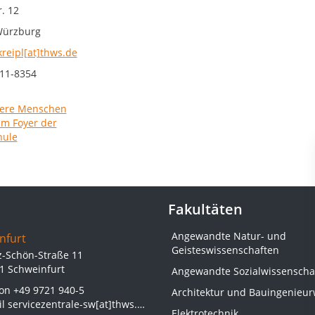
. 12
Würzburg
kreipl[at]thws.de
11-8354
Fakultäten
Angewandte Natur- und
nfurt
Geisteswissenschaften
z-Schön-Straße 11
1 Schweinfurt
Angewandte Sozialwissenscha
fon
+49 9721 940-5
Architektur und Bauingenieu
il
servicezentrale-sw[at]thws.de
Elektrotechnik