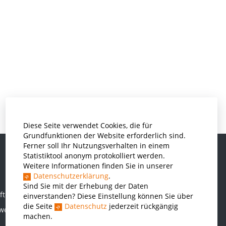
Diese Seite verwendet Cookies, die für
Grundfunktionen der Website erforderlich sind.
Ferner soll Ihr Nutzungsverhalten in einem
Statistiktool anonym protokolliert werden.
Weitere Informationen finden Sie in unserer
Informatik und Wirtschaftsinformatik
Datenschutzerklärung
.
Kunststofftechnik und Vermessung
Sind Sie mit der Erhebung der Daten
ften
einverstanden? Diese Einstellung können Sie über
Maschinenbau
die Seite
Datenschutz
jederzeit rückgängig
rwesen
THWS Business School
machen.