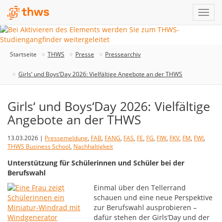
Startseite
THWS
Presse
Pressearchiv
Girls‘ und Boys‘Day 2026: Vielfältige Angebote an der THWS
Girls‘ und Boys‘Day 2026: Vielfältige
Angebote an der THWS
13.03.2026 |
Pressemeldung
,
FAB
,
FANG
,
FAS
,
FE
,
FG
,
FIW
,
FKV
,
FM
,
FWI
,
THWS Business School
,
Nachhaltigkeit
Unterstützung für Schülerinnen und Schüler bei der
Berufswahl
Einmal über den Tellerrand
schauen und eine neue Perspektive
zur Berufswahl ausprobieren –
dafür stehen der Girls‘Day und der