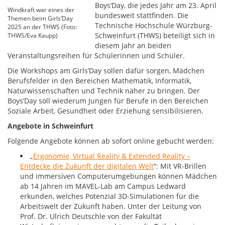
Boys‘Day, die jedes Jahr am 23. April
Windkraft war eines der
bundesweit stattfinden. Die
Themen beim Girls‘Day
Technische Hochschule Würzburg-
2025 an der THWS (Foto:
Schweinfurt (THWS) beteiligt sich in
THWS/Eva Kaupp)
diesem Jahr an beiden
Veranstaltungsreihen für Schülerinnen und Schüler.
Die Workshops am Girls’Day sollen dafür sorgen, Mädchen
Berufsfelder in den Bereichen Mathematik, Informatik,
Naturwissenschaften und Technik näher zu bringen. Der
Boys’Day soll wiederum Jungen für Berufe in den Bereichen
Soziale Arbeit, Gesundheit oder Erziehung sensibilisieren.
Angebote in Schweinfurt
Folgende Angebote können ab sofort online gebucht werden:
„
Ergonomie, Virtual Reality & Extended Reality –
Entdecke die Zukunft der digitalen Welt
“: Mit VR-Brillen
und immersiven Computerumgebungen können Mädchen
ab 14 Jahren im MAVEL-Lab am Campus Ledward
erkunden, welches Potenzial 3D-Simulationen für die
Arbeitswelt der Zukunft haben. Unter der Leitung von
Prof. Dr. Ulrich Deutschle von der Fakultät