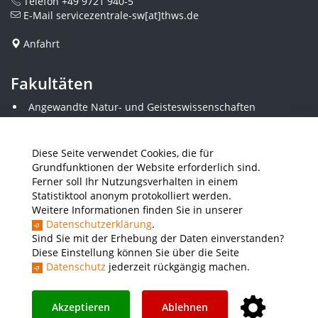
Telefon
+49 9721 940-5
E-Mail
servicezentrale-sw[at]thws.de
Anfahrt
Fakultäten
Angewandte Natur- und Geisteswissenschaften
Angewandte Sozialwissenschaften
Architektur und Bauingenieurwesen
Elektrotechnik
Diese Seite verwendet Cookies, die für
Gestaltung
Grundfunktionen der Website erforderlich sind.
Informatik und Wirtschaftsinformatik
Ferner soll Ihr Nutzungsverhalten in einem
Kunststofftechnik und Vermessung
Statistiktool anonym protokolliert werden.
Maschinenbau
Weitere Informationen finden Sie in unserer
THWS Business School
Datenschutzerklärung
.
Wirtschaftsingenieurwesen
Sind Sie mit der Erhebung der Daten einverstanden?
Diese Einstellung können Sie über die Seite
Datenschutz
jederzeit rückgängig machen.
Presse
Stellenausschreibungen
Intranet
THWS Store
Instagram
YouTube
LinkedIn
Akzeptieren
Ablehnen