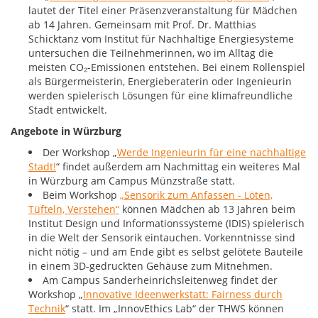
lautet der Titel einer Präsenzveranstaltung für Mädchen
ab 14 Jahren. Gemeinsam mit Prof. Dr. Matthias
Schicktanz vom Institut für Nachhaltige Energiesysteme
untersuchen die Teilnehmerinnen, wo im Alltag die
meisten CO₂-Emissionen entstehen. Bei einem Rollenspiel
als Bürgermeisterin, Energieberaterin oder Ingenieurin
werden spielerisch Lösungen für eine klimafreundliche
Stadt entwickelt.
Angebote in Würzburg
Der Workshop „
Werde Ingenieurin für eine nachhaltige
Stadt!
“ findet außerdem am Nachmittag ein weiteres Mal
in Würzburg am Campus Münzstraße statt.
Beim Workshop
„Sensorik zum Anfassen - Löten,
Tüfteln, Verstehen“
können Mädchen ab 13 Jahren beim
Institut Design und Informationssysteme (IDIS) spielerisch
in die Welt der Sensorik eintauchen. Vorkenntnisse sind
nicht nötig – und am Ende gibt es selbst gelötete Bauteile
in einem 3D-gedruckten Gehäuse zum Mitnehmen.
Am Campus Sanderheinrichsleitenweg findet der
Workshop „
Innovative Ideenwerkstatt: Fairness durch
Technik
“ statt. Im „InnovEthics Lab“ der THWS können