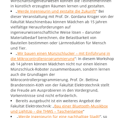
Wirtschaftsingenieurwesen können die Teilnehmerinnen
in künstlich erzeugten Räumen lernen und gestalten.
„
Werde Ingenieurin und gestalte die Zukunft!
“ Bei
dieser Veranstaltung mit Prof. Dr. Gordana Krüger von der
Fakultät Maschinenbau können Mädchen ab 15 Jahren
vielfältige Herausforderungen auf
ingenieurwissenschaftliche Weise lösen – darunter
Materialbedarf berechnen, die Belastbarkeit von
Bauteilen bestimmen oder Lärmreduktion für Mensch
und Tier.
„
Wir bauen einen Münzschlucker – mit Einführung in
die Mikrocontrollerprogrammierung
“: In diesem Workshop
ab 14 Jahren können Mädchen nicht nur einen kleinen
Münzschluck-Roboter zusammenbauen, sondern lernen
auch die Grundlagen der
Mikrocontrollerprogrammierung. Prof. Dr. Bettina
Brandenstein-Köth von der Fakultät Elektrotechnik stellt
die Freude am Ausprobieren in den Vordergrund,
Vorkenntnisse sind nicht erforderlich.
Bereits ausgebucht ist ein weiteres Angebot der
Fakultät Elektrotechnik: „
Bau einer Bluetooth-Musikbox
und LightUp – die THWS – Taschenlampe
“
„
Werde Ingenieurin für eine nachhaltige Stadt!
“, so