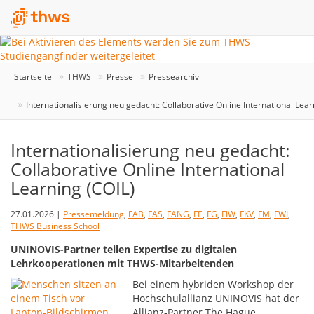
Startseite
THWS
Presse
Pressearchiv
Internationalisierung neu gedacht: Collaborative Online International Lear
Internationalisierung neu gedacht:
Collaborative Online International
Learning (COIL)
27.01.2026 |
Pressemeldung
,
FAB
,
FAS
,
FANG
,
FE
,
FG
,
FIW
,
FKV
,
FM
,
FWI
,
THWS Business School
UNINOVIS-Partner teilen Expertise zu digitalen
Lehrkooperationen mit THWS-Mitarbeitenden
Bei einem hybriden Workshop der
Hochschulallianz UNINOVIS hat der
Allianz-Partner The Hague