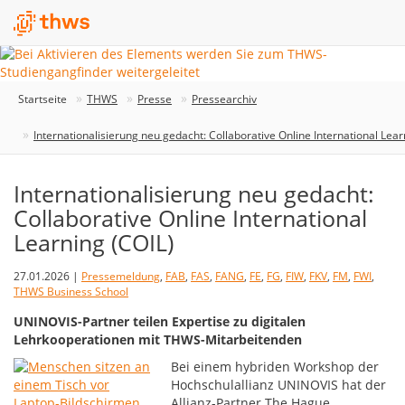
Startseite
THWS
Presse
Pressearchiv
Internationalisierung neu gedacht: Collaborative Online International Lear
Internationalisierung neu gedacht:
Collaborative Online International
Learning (COIL)
27.01.2026 |
Pressemeldung
,
FAB
,
FAS
,
FANG
,
FE
,
FG
,
FIW
,
FKV
,
FM
,
FWI
,
THWS Business School
UNINOVIS-Partner teilen Expertise zu digitalen
Lehrkooperationen mit THWS-Mitarbeitenden
Bei einem hybriden Workshop der
Hochschulallianz UNINOVIS hat der
Allianz-Partner The Hague