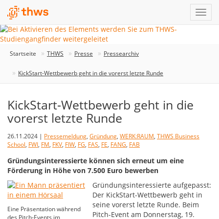
Startseite
THWS
Presse
Pressearchiv
KickStart-Wettbewerb geht in die vorerst letzte Runde
KickStart-Wettbewerb geht in die
vorerst letzte Runde
26.11.2024 |
Pressemeldung
,
Gründung
,
WERK:RAUM
,
THWS Business
School
,
FWI
,
FM
,
FKV
,
FIW
,
FG
,
FAS
,
FE
,
FANG
,
FAB
Gründungsinteressierte können sich erneut um eine
Förderung in Höhe von 7.500 Euro bewerben
Gründungsinteressierte aufgepasst:
Der KickStart-Wettbewerb geht in
seine vorerst letzte Runde. Beim
Eine Präsentation während
Pitch-Event am Donnerstag, 19.
des Pitch-Events im