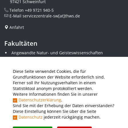
97421 Schweinfurt
Telefon
+49 9721 940-5
E-Mail
servicezentrale-sw[at]thws.de
Anfahrt
Fakultäten
Angewandte Natur- und Geisteswissenschaften
Angewandte Sozialwissenschaften
Architektur und Bauingenieurwesen
Elektrotechnik
Diese Seite verwendet Cookies, die für
Gestaltung
Grundfunktionen der Website erforderlich sind.
Informatik und Wirtschaftsinformatik
Ferner soll Ihr Nutzungsverhalten in einem
Kunststofftechnik und Vermessung
Statistiktool anonym protokolliert werden.
Maschinenbau
Weitere Informationen finden Sie in unserer
THWS Business School
Datenschutzerklärung
.
Wirtschaftsingenieurwesen
Sind Sie mit der Erhebung der Daten einverstanden?
Diese Einstellung können Sie über die Seite
Datenschutz
jederzeit rückgängig machen.
Presse
Stellenausschreibungen
Intranet
THWS Store