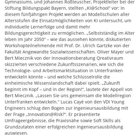
Gymnasiums, und Johannes Roßteuscher, Projektleiter bei der
Stiftung Bildungspakt Bayern, stellten „KI@School“ vor: In
diesem fünfjährigen Projekt werden an Modellschulen aller
Altersstufen die Einsatzmöglichkeiten von KI untersucht, um
individuelle Lernerfolge und damit mehr
Bildungsgerechtigkeit zu ermöglichen. „Selbstständig im Alter
leben im Jahr 2050“ – wie das aussehen könnte, diskutierten
Workshopteilnehmende mit Prof. Dr. Ulrich Gartzke von der
Fakultät Angewandte Sozialwissenschaften. Oliver Mayer und
Bert Miecznik von der Innovationsberatung Qreativraum
skizzierten verschiedene Zukunftsszenarien, wie sich die
Technologie- und Arbeitsmarktsituation in Unterfranken
entwickeln könnte – und welche Schlüsselrolle die
einheimische Wissenslandschaft dabei spielt. „Zukunft
beginnt im Kopf – und in der Region!“, lautete der Appell von
Bert Miecznik. „Lassen Sie uns gemeinsam die Modellregion
Unterfranken entwickeln.“ Lucas Cayé von den VDI Young
Engineers schlug den Bogen zur Ingenieursausbildung mit
der Frage „Innovation@Risk?“. Er präsentierte
Umfrageergebnisse, die Praxisnähe sowie Soft Skills als
Grundzutaten einer erfolgreichen Ingenieursausbildung
auswiesen.