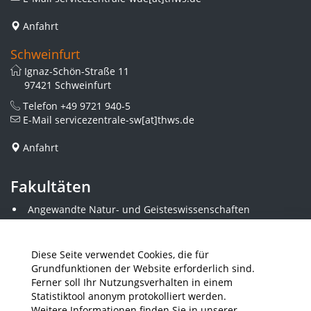
Anfahrt
Schweinfurt
Ignaz-Schön-Straße 11
97421 Schweinfurt
Telefon
+49 9721 940-5
E-Mail
servicezentrale-sw[at]thws.de
Anfahrt
Fakultäten
Angewandte Natur- und Geisteswissenschaften
Angewandte Sozialwissenschaften
Architektur und Bauingenieurwesen
Elektrotechnik
Diese Seite verwendet Cookies, die für
Gestaltung
Grundfunktionen der Website erforderlich sind.
Informatik und Wirtschaftsinformatik
Ferner soll Ihr Nutzungsverhalten in einem
Kunststofftechnik und Vermessung
Statistiktool anonym protokolliert werden.
Maschinenbau
Weitere Informationen finden Sie in unserer