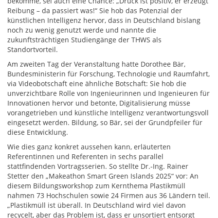
bekomme, sei auch eine Chance: „Druck ist positiv, er erzeugt
Reibung – da passiert was!“ Sie hob das Potenzial der
künstlichen Intelligenz hervor, dass in Deutschland bislang
noch zu wenig genutzt werde und nannte die
zukunftsträchtigen Studiengänge der THWS als
Standortvorteil.
Am zweiten Tag der Veranstaltung hatte Dorothee Bär,
Bundesministerin für Forschung, Technologie und Raumfahrt,
via Videobotschaft eine ähnliche Botschaft: Sie hob die
unverzichtbare Rolle von Ingenieurinnen und Ingenieuren für
Innovationen hervor und betonte, Digitalisierung müsse
vorangetrieben und künstliche Intelligenz verantwortungsvoll
eingesetzt werden. Bildung, so Bär, sei der Grundpfeiler für
diese Entwicklung.
Wie dies ganz konkret aussehen kann, erläuterten
Referentinnen und Referenten in sechs parallel
stattfindenden Vortragsserien. So stellte Dr.-Ing. Rainer
Stetter den „Makeathon Smart Green Islands 2025“ vor: An
diesem Bildungsworkshop zum Kernthema Plastikmüll
nahmen 73 Hochschulen sowie 24 Firmen aus 36 Ländern teil.
„Plastikmüll ist überall. In Deutschland wird viel davon
recycelt, aber das Problem ist, dass er unsortiert entsorgt