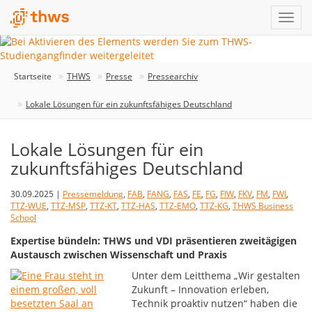
Startseite
THWS
Presse
Pressearchiv
Lokale Lösungen für ein zukunftsfähiges Deutschland
Lokale Lösungen für ein
zukunftsfähiges Deutschland
30.09.2025 |
Pressemeldung
,
FAB
,
FANG
,
FAS
,
FE
,
FG
,
FIW
,
FKV
,
FM
,
FWI
,
TTZ-WUE
,
TTZ-MSP
,
TTZ-KT
,
TTZ-HAS
,
TTZ-EMO
,
TTZ-KG
,
THWS Business
School
Expertise bündeln: THWS und VDI präsentieren zweitägigen
Austausch zwischen Wissenschaft und Praxis
Unter dem Leitthema „Wir gestalten
Zukunft – Innovation erleben,
Technik proaktiv nutzen“ haben die