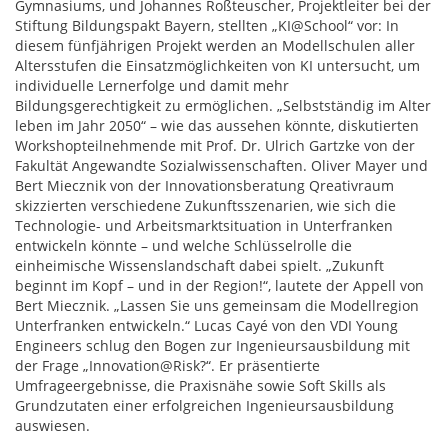
Gymnasiums, und Johannes Roßteuscher, Projektleiter bei der
Stiftung Bildungspakt Bayern, stellten „KI@School“ vor: In
diesem fünfjährigen Projekt werden an Modellschulen aller
Altersstufen die Einsatzmöglichkeiten von KI untersucht, um
individuelle Lernerfolge und damit mehr
Bildungsgerechtigkeit zu ermöglichen. „Selbstständig im Alter
leben im Jahr 2050“ – wie das aussehen könnte, diskutierten
Workshopteilnehmende mit Prof. Dr. Ulrich Gartzke von der
Fakultät Angewandte Sozialwissenschaften. Oliver Mayer und
Bert Miecznik von der Innovationsberatung Qreativraum
skizzierten verschiedene Zukunftsszenarien, wie sich die
Technologie- und Arbeitsmarktsituation in Unterfranken
entwickeln könnte – und welche Schlüsselrolle die
einheimische Wissenslandschaft dabei spielt. „Zukunft
beginnt im Kopf – und in der Region!“, lautete der Appell von
Bert Miecznik. „Lassen Sie uns gemeinsam die Modellregion
Unterfranken entwickeln.“ Lucas Cayé von den VDI Young
Engineers schlug den Bogen zur Ingenieursausbildung mit
der Frage „Innovation@Risk?“. Er präsentierte
Umfrageergebnisse, die Praxisnähe sowie Soft Skills als
Grundzutaten einer erfolgreichen Ingenieursausbildung
auswiesen.