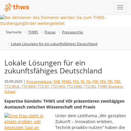
Startseite
THWS
Presse
Pressearchiv
Lokale Lösungen für ein zukunftsfähiges Deutschland
Lokale Lösungen für ein
zukunftsfähiges Deutschland
30.09.2025 |
Pressemeldung
,
FAB
,
FANG
,
FAS
,
FE
,
FG
,
FIW
,
FKV
,
FM
,
FWI
,
TTZ-WUE
,
TTZ-MSP
,
TTZ-KT
,
TTZ-HAS
,
TTZ-EMO
,
TTZ-KG
,
THWS Business
School
Expertise bündeln: THWS und VDI präsentieren zweitägigen
Austausch zwischen Wissenschaft und Praxis
Unter dem Leitthema „Wir gestalten
Zukunft – Innovation erleben,
Technik proaktiv nutzen“ haben die