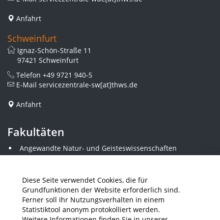
Anfahrt
Schweinfurt
Ignaz-Schön-Straße 11
97421 Schweinfurt
Telefon
+49 9721 940-5
E-Mail
servicezentrale-sw[at]thws.de
Anfahrt
Fakultäten
Angewandte Natur- und Geisteswissenschaften
Angewandte Sozialwissenschaften
Architektur und Bauingenieurwesen
Elektrotechnik
Diese Seite verwendet Cookies, die für
Gestaltung
Grundfunktionen der Website erforderlich sind.
Informatik und Wirtschaftsinformatik
Ferner soll Ihr Nutzungsverhalten in einem
Kunststofftechnik und Vermessung
Statistiktool anonym protokolliert werden.
Maschinenbau
Weitere Informationen finden Sie in unserer