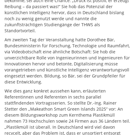
bekomme, sei auch eine Chance: „Druck ist positiv, er erzeugt
Reibung – da passiert was!“ Sie hob das Potenzial der
künstlichen Intelligenz hervor, dass in Deutschland bislang
noch zu wenig genutzt werde und nannte die
zukunftsträchtigen Studiengänge der THWS als
Standortvorteil.
Am zweiten Tag der Veranstaltung hatte Dorothee Bär,
Bundesministerin für Forschung, Technologie und Raumfahrt,
via Videobotschaft eine ähnliche Botschaft: Sie hob die
unverzichtbare Rolle von Ingenieurinnen und Ingenieuren für
Innovationen hervor und betonte, Digitalisierung müsse
vorangetrieben und künstliche Intelligenz verantwortungsvoll
eingesetzt werden. Bildung, so Bär, sei der Grundpfeiler für
diese Entwicklung.
Wie dies ganz konkret aussehen kann, erläuterten
Referentinnen und Referenten in sechs parallel
stattfindenden Vortragsserien. So stellte Dr.-Ing. Rainer
Stetter den „Makeathon Smart Green Islands 2025“ vor: An
diesem Bildungsworkshop zum Kernthema Plastikmüll
nahmen 73 Hochschulen sowie 24 Firmen aus 36 Ländern teil.
„Plastikmüll ist überall. In Deutschland wird viel davon
recycelt, aber das Problem ist, dass er unsortiert entsorgt