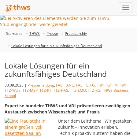
Startseite
THWS
Presse
Pressearchiv
Lokale Lösungen für ein zukunftsfähiges Deutschland
Lokale Lösungen für ein
zukunftsfähiges Deutschland
30.09.2025 |
Pressemeldung
,
FAB
,
FANG
,
FAS
,
FE
,
FG
,
FIW
,
FKV
,
FM
,
FWI
,
TTZ-WUE
,
TTZ-MSP
,
TTZ-KT
,
TTZ-HAS
,
TTZ-EMO
,
TTZ-KG
,
THWS Business
School
Expertise bündeln: THWS und VDI präsentieren zweitägigen
Austausch zwischen Wissenschaft und Praxis
Unter dem Leitthema „Wir gestalten
Zukunft – Innovation erleben,
Technik proaktiv nutzen“ haben die