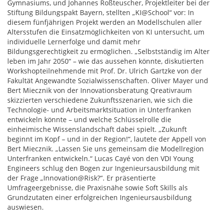
Gymnasiums, und Johannes Roßteuscher, Projektleiter bei der
Stiftung Bildungspakt Bayern, stellten „KI@School“ vor: In
diesem fünfjährigen Projekt werden an Modellschulen aller
Altersstufen die Einsatzmöglichkeiten von KI untersucht, um
individuelle Lernerfolge und damit mehr
Bildungsgerechtigkeit zu ermöglichen. „Selbstständig im Alter
leben im Jahr 2050“ – wie das aussehen könnte, diskutierten
Workshopteilnehmende mit Prof. Dr. Ulrich Gartzke von der
Fakultät Angewandte Sozialwissenschaften. Oliver Mayer und
Bert Miecznik von der Innovationsberatung Qreativraum
skizzierten verschiedene Zukunftsszenarien, wie sich die
Technologie- und Arbeitsmarktsituation in Unterfranken
entwickeln könnte – und welche Schlüsselrolle die
einheimische Wissenslandschaft dabei spielt. „Zukunft
beginnt im Kopf – und in der Region!“, lautete der Appell von
Bert Miecznik. „Lassen Sie uns gemeinsam die Modellregion
Unterfranken entwickeln.“ Lucas Cayé von den VDI Young
Engineers schlug den Bogen zur Ingenieursausbildung mit
der Frage „Innovation@Risk?“. Er präsentierte
Umfrageergebnisse, die Praxisnähe sowie Soft Skills als
Grundzutaten einer erfolgreichen Ingenieursausbildung
auswiesen.