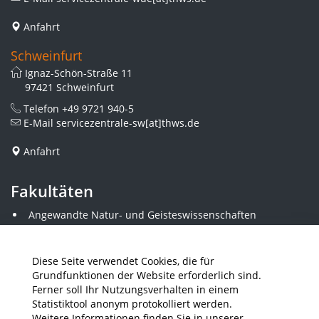
Anfahrt
Schweinfurt
Ignaz-Schön-Straße 11
97421 Schweinfurt
Telefon
+49 9721 940-5
E-Mail
servicezentrale-sw[at]thws.de
Anfahrt
Fakultäten
Angewandte Natur- und Geisteswissenschaften
Angewandte Sozialwissenschaften
Architektur und Bauingenieurwesen
Elektrotechnik
Diese Seite verwendet Cookies, die für
Gestaltung
Grundfunktionen der Website erforderlich sind.
Informatik und Wirtschaftsinformatik
Ferner soll Ihr Nutzungsverhalten in einem
Kunststofftechnik und Vermessung
Statistiktool anonym protokolliert werden.
Maschinenbau
Weitere Informationen finden Sie in unserer