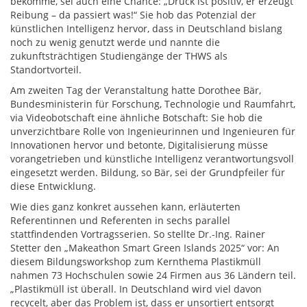
bekomme, sei auch eine Chance: „Druck ist positiv, er erzeugt
Reibung – da passiert was!“ Sie hob das Potenzial der
künstlichen Intelligenz hervor, dass in Deutschland bislang
noch zu wenig genutzt werde und nannte die
zukunftsträchtigen Studiengänge der THWS als
Standortvorteil.
Am zweiten Tag der Veranstaltung hatte Dorothee Bär,
Bundesministerin für Forschung, Technologie und Raumfahrt,
via Videobotschaft eine ähnliche Botschaft: Sie hob die
unverzichtbare Rolle von Ingenieurinnen und Ingenieuren für
Innovationen hervor und betonte, Digitalisierung müsse
vorangetrieben und künstliche Intelligenz verantwortungsvoll
eingesetzt werden. Bildung, so Bär, sei der Grundpfeiler für
diese Entwicklung.
Wie dies ganz konkret aussehen kann, erläuterten
Referentinnen und Referenten in sechs parallel
stattfindenden Vortragsserien. So stellte Dr.-Ing. Rainer
Stetter den „Makeathon Smart Green Islands 2025“ vor: An
diesem Bildungsworkshop zum Kernthema Plastikmüll
nahmen 73 Hochschulen sowie 24 Firmen aus 36 Ländern teil.
„Plastikmüll ist überall. In Deutschland wird viel davon
recycelt, aber das Problem ist, dass er unsortiert entsorgt