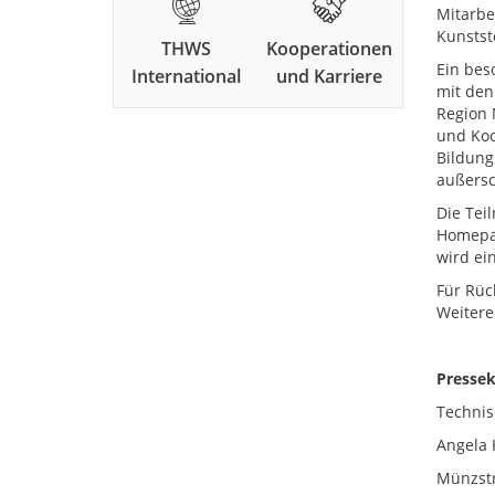
Mitarbe
Kunstst
THWS
Kooperationen
Ein bes
International
und Karriere
mit den
Region 
und Koo
Bildung
außersc
Die Tei
Homepa
wird ei
Für Rüc
Weitere
Pressek
Technis
Angela 
Münzstr