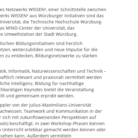
es Netzwerks WISSEN², einer Schnittstelle zwischen
erks WISSEN² aus Würzburger Initiativen sind das
 Universität, die Technische Hochschule Würzburg-
 das M!ND-Center der Universität, das
e Umweltstation der Stadt Würzburg.
schen Bildungsinitiativen sind herzlich
tzen, weiterzubilden und neue Impulse für die
ien zu entdecken, Bildungsnetzwerke zu stärken
ik, Informatik, Naturwissenschaften und Technik –
haftlich relevant und praxisnah vermittelt werden
che Intelligenz, Bildung für nachhaltige
hkarätigen Keynotes bietet die Veranstaltung
ellt und gemeinsam erprobt werden.
ppler von der Julius-Maximilians-Universität
Fachwissen, Teamwork und Kommunikation in der
r sich mit zukunftsweisenden Perspektiven auf
ols) beschäftigt. In zwei Workshop-Phasen können
m Unterricht erlebbar gemacht werden können oder
aussehen kann. Außerdem vermitteln