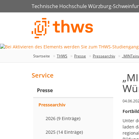
Technische Hochschule Würzburg-Schweinfur
Startseite
THWS
Presse
Pressearchiv
„MINTeina
„MI
Service
Wür
Presse
04.06.20
Pressearchiv
Fortbil
2026 (9 Einträge)
Unter d
laden d
2025 (14 Einträge)
regiona