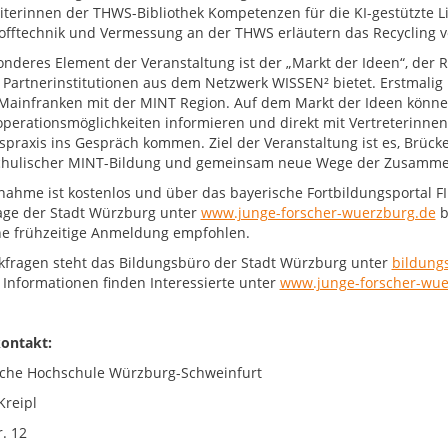
iterinnen der THWS-Bibliothek Kompetenzen für die KI-gestützte Li
offtechnik und Vermessung an der THWS erläutern das Recycling v
onderes Element der Veranstaltung ist der „Markt der Ideen“, der
 Partnerinstitutionen aus dem Netzwerk WISSEN² bietet. Erstmalig 
Mainfranken mit der MINT Region. Auf dem Markt der Ideen könne
perationsmöglichkeiten informieren und direkt mit Vertreterinne
spraxis ins Gespräch kommen. Ziel der Veranstaltung ist es, Brüc
hulischer MINT-Bildung und gemeinsam neue Wege der Zusammen
lnahme ist kostenlos und über das bayerische Fortbildungsportal 
ge der Stadt Würzburg unter
www.junge-forscher-wuerzburg.de
b
ne frühzeitige Anmeldung empfohlen.
kfragen steht das Bildungsbüro der Stadt Würzburg unter
bildung
 Informationen finden Interessierte unter
www.junge-forscher-wue
ontakt:
che Hochschule Würzburg-Schweinfurt
Kreipl
. 12