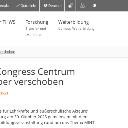
ntakt
Quicklinks
Deutsch
er THWS
Forschung
Weiterbildung
Transfer und
Campus Weiterbildung
Gründung
verschoben
 Congress Centrum
ber verschoben
chool
s für Lehrkräfte und außerschulische Akteure“
burg am 30. Oktober 2025 gemeinsam mit dem
rtbildungsveranstaltung rund um das Thema MINT-