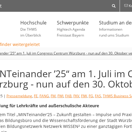
t
Ko
Hochschule
Schwerpunkte
Studium an d
Die THWS
Hightech Agenda
Informationen
im Überblick
Freistaat Bayern
rund ums Studium
nder ’25“ am 1. Juli im Congress Centrum Würzburg - nun auf den 30. Oktober 
NTeinander ’25“ am 1. Juli im
zburg - nun auf den 30. Okto
25 |
Pressemeldung
,
FE
,
FANG
,
FM
,
FWI
,
FAB
,
FKV
,
FIW
,
FG
,
FAS
,
THWS Business S
dung für Lehrkräfte und außerschulische Akteure
em Titel „MINTeinander’25 – Zukunft gestalten – Impulse und Praxi
as Bildungsbüro und die Wissenschaftsförderung der Stadt Würz
len Bildungsnetzwerk Netzwerk WISSEN² zu einer ganztägigen Fo