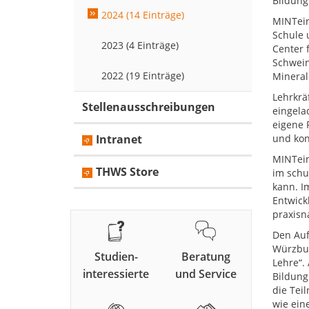
Bildung
2024 (14 Einträge)
MINTein
Schule 
2023 (4 Einträge)
Center 
Schwein
2022 (19 Einträge)
Mineral
Lehrkrä
Stellenausschreibungen
eingela
eigene 
Intranet
und kon
MINTein
THWS Store
im schu
kann. I
Entwick
praxisn
Den Auf
Würzbur
Studien-
Beratung
Lehre“.
interessierte
und Service
Bildung
die Tei
wie ein