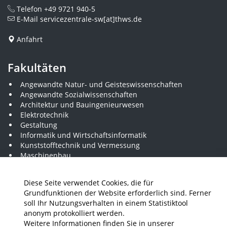
Telefon
+49 9721 940-5
E-Mail
servicezentrale-sw[at]thws.de
Anfahrt
Fakultäten
Angewandte Natur- und Geisteswissenschaften
Angewandte Sozialwissenschaften
Architektur und Bauingenieurwesen
Elektrotechnik
Gestaltung
Informatik und Wirtschaftsinformatik
Kunststofftechnik und Vermessung
Maschinenbau
THWS Business School
Wirtschaftsingenieurwesen
Diese Seite verwendet Cookies, die für
Grundfunktionen der Website erforderlich sind. Ferner
soll Ihr Nutzungsverhalten in einem Statistiktool
Presse
Stellenausschreibungen
Intranet
THWS Store
anonym protokolliert werden.
Weitere Informationen finden Sie in unserer
Instagram
YouTube
LinkedIn