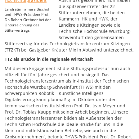
Abschluss gekommen: Nun haben
die Spitzenvertreter der 22
Landrätin Tamara Bischof
Stifterunternehmen, die beiden
und THWS-Präsident Prof.
Kammern IHK und HWK, der
Dr. Robert Grebner bei der
Landkreis Kitzingen sowie die
Unterzeichnung des
Stiftervertrags
Technische Hochschule Würzburg-
Schweinfurt den gemeinsamen
Stiftervertrag für das Technologietransferzentrum Kitzingen
(TTZKT) bei Gastgeber Kräuter Mix in Abtswind unterzeichnet.
TTZ als Brücke in die regionale Wirtschaft
Mit diesem Engagement ist die Stiftungsprofessur nun auch
offiziell für fünf Jahre gesichert und besiegelt. Das
Technologietransferzentrum als In-Institut der Technischen
Hochschule Würzburg-Schweinfurt (THWS) mit den
Schwerpunkten Robotik – Künstliche Intelligenz –
Digitalisierung kann planmäßig im Oktober unter den
kommissarischen Institutsleitern Prof. Dr. Jean Meyer und
Prof. Dr. Tobias Kaupp mit seiner Arbeit beginnen. „Unsere
Technologietransferzentren bilden als Außenstellen der
Technischen Hochschule die ideale Brücke für uns in die
klein-und mittelständischen Betriebe, wie auch in die
Großunternehmen“, betonte THWS-Präsident Prof. Dr. Robert