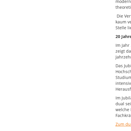
moderne
theoret
Die Ver
kaum ve
Stelle 
20 Jahr
Im Jahr
zeigt d
Jahrzeh
Das Jub
Hochsch
Studium
intensi
Herausf
Im Jubi
dual se
welche 
Fachkrä
Zum du