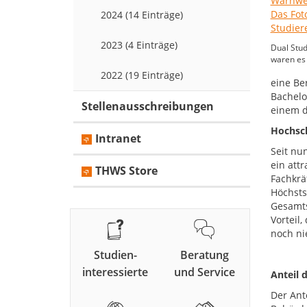
2024 (14 Einträge)
2023 (4 Einträge)
Dual Stud
waren es 
2022 (19 Einträge)
eine Be
Bachelo
Stellenausschreibungen
einem d
Hochsch
Intranet
Seit nu
ein att
THWS Store
Fachkrä
Höchsts
Gesamts
Vorteil
noch ni
Studien-
Beratung
interessierte
und Service
Anteil 
Der Ant