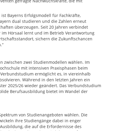
venten gefragte Nachwuchskräfte, die mit
st Bayerns Erfolgsmodell für Fachkräfte,
ayern dual studieren und die Zahlen erneut
schaften überzeugen. Seit 20 Jahren verbindet
r im Hörsaal lernt und im Betrieb Verantwortung
tschaftsstandort, sichern die Zukunftschancen
.“
nn zwischen zwei Studienmodellen wählen. Im
Hochschule mit intensiven Praxisphasen beim
n Verbundstudium ermöglicht es, in viereinhalb
solvieren. Während in den letzten Jahren ein
ester 2025/26 wieder geändert. Das Verbundstudium
olide Berufsausbildung bietet im Wandel der
n Spektrum von Studienangeboten wählen. Die
ickeln ihre Studiengänge dabei in enger
usbildung, die auf die Erfordernisse des