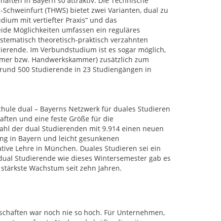
ften in Bayern so attraktiv. Die Technische
Schweinfurt (THWS) bietet zwei Varianten, dual zu
udium mit vertiefter Praxis“ und das
ide Möglichkeiten umfassen ein reguläres
ystematisch theoretisch-praktisch verzahnten
dierende. Im Verbundstudium ist es sogar möglich,
mmer bzw. Handwerkskammer) zusätzlich zum
rund 500 Studierende in 23 Studiengängen in
hule dual – Bayerns Netzwerk für duales Studieren
ften und eine feste Größe für die
Zahl der dual Studierenden mit 9.914 einen neuen
ng in Bayern und leicht gesunkenen
tive Lehre in München. Duales Studieren sei ein
e dual Studierende wie dieses Wintersemester gab es
stärkste Wachstum seit zehn Jahren.
schaften war noch nie so hoch. Für Unternehmen,