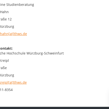
ine Studienberatung
 Hahn
raße 12
Würzburg
hahn[at]thws.de
ontakt:
che Hochschule Würzburg-Schweinfurt
Kreipl
raße
Würzburg
kreipl[at]thws.de
11-8354