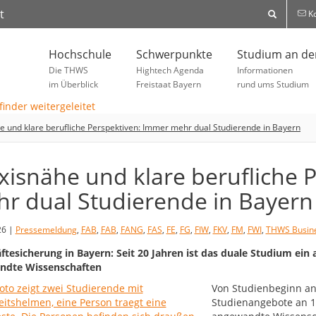
t
Ko
Hochschule
Schwerpunkte
Studium an d
Die THWS
Hightech Agenda
Informationen
im Überblick
Freistaat Bayern
rund ums Studium
e und klare berufliche Perspektiven: Immer mehr dual Studierende in Bayern
xisnähe und klare berufliche 
r dual Studierende in Bayern
26 |
Pressemeldung
,
FAB
,
FAB
,
FANG
,
FAS
,
FE
,
FG
,
FIW
,
FKV
,
FM
,
FWI
,
THWS Busine
ftesicherung in Bayern: Seit 20 Jahren ist das duale Studium ein
ndte Wissenschaften
Von Studienbeginn an 
Studienangebote an 19