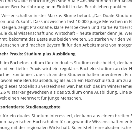
n und soziale Einrichtungen sind duale Absolventinnen und Absol
auer Berufserfahrung beim Eintritt in das Berufsleben punkten.
 Wissenschaftsminister Markus Blume betont: „Das Duale Studium i
ion und Zukunft. Dass inzwischen fast 10.000 junge Menschen in B
h steigen, zeigt: Praxisnähe, klare Perspektiven und starke Partner
ule dual Wissenschaft und Wirtschaft – heute stärker denn je. We
mt, bekommt das Beste aus beiden Welten. So stärken wir den Wir
Menschen und machen Bayern fit für den Arbeitsmarkt von morgen
hr Praxis: Studium plus Ausbildung
h im Bachelorstudium für ein duales Studium entscheidet, der ka
 mit vertiefter Praxis wird ein reguläres Bachelorstudium an der 
artner kombiniert, die sich an den Studieninhalten orientieren. Ei
sowohl eine Berufsausbildung als auch ein Hochschulstudium zu ab
g dieses Modells zu verzeichnen war, hat sich das im Wintersem
 12,6 % stärker gewachsen als das Studium ohne Ausbildung. Eine s
welt einen Mehrwert für junge Menschen.
sorientierte Studienangebote
h für ein duales Studium interessiert, der kann aus einem breite
chen bayerischen Hochschulen für angewandte Wissenschaften entw
ung mit der regionalen Wirtschaft. So entsteht eine akademische A