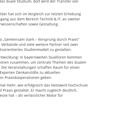
das duale Studium, dort wird der Transfer von
lder hat sich im Vergleich zur letzten Erhebung
ngang aus dem Bereich Technik & IT, an zweiter
urwissenschaften sowie Gestaltung.
to „Gemeinsam stark – Vorsprung durch Praxis“
Verbände und viele weitere Partner seit zwei
orientiertes Studienmodell zu gestalten.
entwicklung: In bayernweiten DualForen kommen
tutionen zusammen, um zentrale Themen des dualen
. Die Veranstaltungen schaffen Raum für einen
 Experten Denkanstöße zu aktuellen
hen Praxiskooperationen geben.
nmal mehr, wie erfolgreich das Netzwerk hochschule
Praxis gestaltet. Er macht zugleich deutlich,
te hat – als verlässlicher Motor für