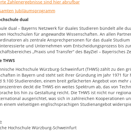
ierte Zahlenergebnisse sind hier abrufbar
samten Jubiläumsprogramm
chschule dual
ule dual – Bayerns Netzwerk für duales Studieren bündelt alle du
chen Hochschulen für angewandte Wissenschaften. An allen Partner
rdinatoren als zentrale Ansprechpersonen für das duale Studium 
interessierte und Unternehmen vom Entscheidungsprozess bis zum 
chäftsbereiches „Praxis und Transfer“ des BayZiel – Bayerisches Z
e THWS
hnische Hochschule Würzburg-Schweinfurt (THWS) zählt zu den g
chaften in Bayern und steht seit ihrer Gründung im Jahr 1971 fü
d 9.100 Studierenden, einem breit gefächerten Angebot von mehr 
onszentren deckt die THWS ein weites Spektrum ab, das von Techni
prache bis hin zu Gestaltung reicht. Die THWS ist nicht nur region
nternational ausgerichtet, was sich in zahlreichen Kooperationen
 in einem vielseitigen englischsprachigen Studienangebot widerspie
:
che Hochschule Würzburg-Schweinfurt