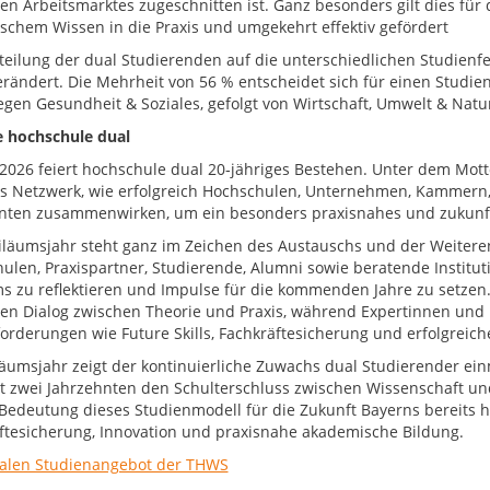
n Arbeitsmarktes zugeschnitten ist. Ganz besonders gilt dies für 
ischem Wissen in die Praxis und umgekehrt effektiv gefördert
teilung der dual Studierenden auf die unterschiedlichen Studienfe
rändert. Die Mehrheit von 56 % entscheidet sich für einen Studie
liegen Gesundheit & Soziales, gefolgt von Wirtschaft, Umwelt & Nat
e hochschule dual
 2026 feiert hochschule dual 20‑jähriges Bestehen. Unter dem Mot
as Netzwerk, wie erfolgreich Hochschulen, Unternehmen, Kammern, 
nten zusammenwirken, um ein besonders praxisnahes und zukunfts
iläumsjahr steht ganz im Zeichen des Austauschs und der Weiter
ulen, Praxispartner, Studierende, Alumni sowie beratende Insti
s zu reflektieren und Impulse für die kommenden Jahre zu setzen
ven Dialog zwischen Theorie und Praxis, während Expertinnen und
orderungen wie Future Skills, Fachkräftesicherung und erfolgreic
läumsjahr zeigt der kontinuierliche Zuwachs dual Studierender ei
it zwei Jahrzehnten den Schulterschluss zwischen Wissenschaft und 
Bedeutung dieses Studienmodell für die Zukunft Bayerns bereits heu
ftesicherung, Innovation und praxisnahe akademische Bildung.
alen Studienangebot der THWS