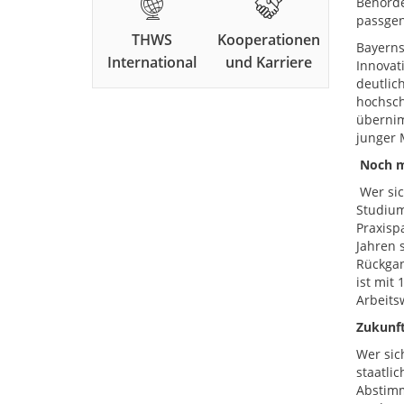
Behörde
passgen
THWS
Kooperationen
Bayerns
International
und Karriere
Innovat
deutlic
hochsch
übernim
junger 
Noch me
Wer sic
Studium
Praxisp
Jahren 
Rückgan
ist mit
Arbeits
Zukunft
Wer sic
staatli
Abstimm