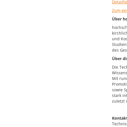
Detaill
Zum ge
Über ho
hochsch
kirchli
und Koo
Studien
des Ges
Über di
Die Tec
Wissens
Mit run
Promoti
sowie S
stark i
zuletzt
Kontakt
Technis