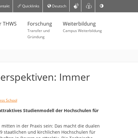
ntakt
Quicklinks
Deutsch
er THWS
Forschung
Weiterbildung
Transfer und
Campus Weiterbildung
Gründung
Perspektiven: Immer
ss School
 attraktives Studienmodell der Hochschulen für
mitten in der Praxis sein: Das macht die dualen
 staatlichen und kirchlichen Hochschulen für