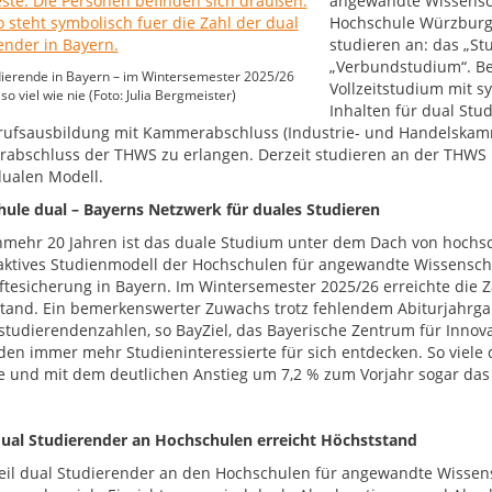
angewandte Wissenscha
Hochschule Würzburg-
studieren an: das „St
„Verbundstudium“. Be
ierende in Bayern – im Wintersemester 2025/26
Vollzeitstudium mit s
so viel wie nie (Foto: Julia Bergmeister)
Inhalten für dual Stu
rufsausbildung mit Kammerabschluss (Industrie- und Handelska
rabschluss der THWS zu erlangen. Derzeit studieren an der THWS 
ualen Modell.
ule dual – Bayerns Netzwerk für duales Studieren
nmehr 20 Jahren ist das duale Studium unter dem Dach von hochsc
raktives Studienmodell der Hochschulen für angewandte Wissenscha
ftesicherung in Bayern. Im Wintersemester 2025/26 erreichte die 
tand. Ein bemerkenswerter Zuwachs trotz fehlendem Abiturjahrga
tudierendenzahlen, so BayZiel, das Bayerische Zentrum für Innova
, den immer mehr Studieninteressierte für sich entdecken. So viel
e und mit dem deutlichen Anstieg um 7,2 % zum Vorjahr sogar das 
dual Studierender an Hochschulen erreicht Höchststand
eil dual Studierender an den Hochschulen für angewandte Wissen