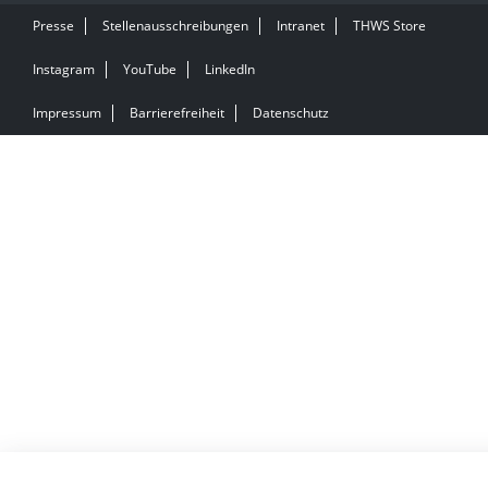
Presse
Stellenausschreibungen
Intranet
THWS Store
Instagram
YouTube
LinkedIn
Impressum
Barrierefreiheit
Datenschutz