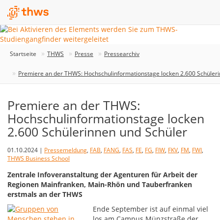
Startseite
THWS
Presse
Pressearchiv
Premiere an der THWS: Hochschulinformationstage locken 2.600 Schüleri
Premiere an der THWS:
Hochschulinformationstage locken
2.600 Schülerinnen und Schüler
01.10.2024 |
Pressemeldung
,
FAB
,
FANG
,
FAS
,
FE
,
FG
,
FIW
,
FKV
,
FM
,
FWI
,
THWS Business School
Zentrale Infoveranstaltung der Agenturen für Arbeit der
Regionen Mainfranken, Main-Rhön und Tauberfranken
erstmals an der THWS
Ende September ist auf einmal viel
los am Campus Münzstraße der