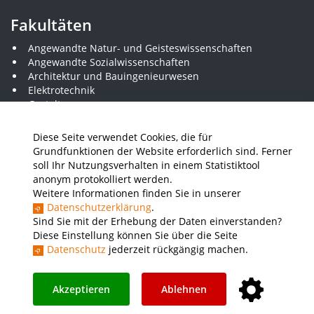
Fakultäten
Angewandte Natur- und Geisteswissenschaften
Angewandte Sozialwissenschaften
Architektur und Bauingenieurwesen
Elektrotechnik
Gestaltung
Informatik und Wirtschaftsinformatik
Kunststofftechnik und Vermessung
Diese Seite verwendet Cookies, die für
Maschinenbau
Grundfunktionen der Website erforderlich sind. Ferner
THWS Business School
soll Ihr Nutzungsverhalten in einem Statistiktool
Wirtschaftsingenieurwesen
anonym protokolliert werden.
Weitere Informationen finden Sie in unserer
Datenschutzerklärung
.
Presse
Stellenausschreibungen
Intranet
THWS Store
Sind Sie mit der Erhebung der Daten einverstanden?
Diese Einstellung können Sie über die Seite
Instagram
YouTube
LinkedIn
Datenschutz
jederzeit rückgängig machen.
Impressum
Barrierefreiheit
Datenschutz
Akzeptieren
Ablehnen