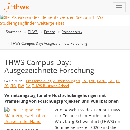
Startseite
THWS
Presse
Pressearchiv
THWS Campus Day: Ausgezeichnete Forschung
THWS Campus Day:
Ausgezeichnete Forschung
04.05.2026 |
Pressemeldung
,
Auszeichnungen
,
FWI
,
FAB
,
FANG
,
FAS
,
FE
,
FG
,
FKV
,
FIW
,
FM
,
THWS Business School
Vernetzungstag für alle Hochschulangehörigen mit
Prämierung von Forschungsprojekten und Publikationen
Zum Abschluss des Campus Days
der Technischen Hochschule
Würzburg-Schweinfurt (THWS) im
Sommersemester 2026 sind die
Preisverleihung beim