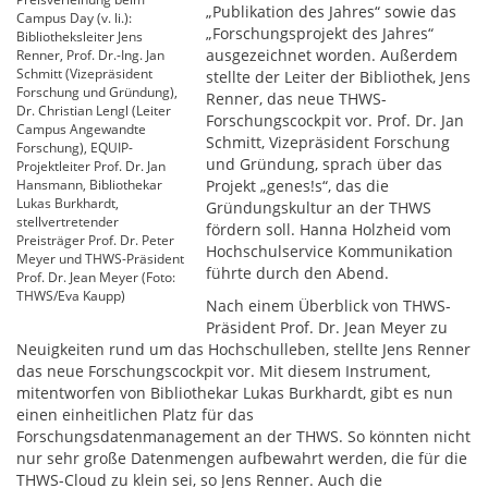
„Publikation des Jahres“ sowie das
Campus Day (v. li.):
„Forschungsprojekt des Jahres“
Bibliotheksleiter Jens
ausgezeichnet worden. Außerdem
Renner, Prof. Dr.-Ing. Jan
Schmitt (Vizepräsident
stellte der Leiter der Bibliothek, Jens
Forschung und Gründung),
Renner, das neue THWS-
Dr. Christian Lengl (Leiter
Forschungscockpit vor. Prof. Dr. Jan
Campus Angewandte
Schmitt, Vizepräsident Forschung
Forschung), EQUIP-
und Gründung, sprach über das
Projektleiter Prof. Dr. Jan
Hansmann, Bibliothekar
Projekt „genes!s“, das die
Lukas Burkhardt,
Gründungskultur an der THWS
stellvertretender
fördern soll. Hanna Holzheid vom
Preisträger Prof. Dr. Peter
Hochschulservice Kommunikation
Meyer und THWS-Präsident
führte durch den Abend.
Prof. Dr. Jean Meyer (Foto:
THWS/Eva Kaupp)
Nach einem Überblick von THWS-
Präsident Prof. Dr. Jean Meyer zu
Neuigkeiten rund um das Hochschulleben, stellte Jens Renner
das neue Forschungscockpit vor. Mit diesem Instrument,
mitentworfen von Bibliothekar Lukas Burkhardt, gibt es nun
einen einheitlichen Platz für das
Forschungsdatenmanagement an der THWS. So könnten nicht
nur sehr große Datenmengen aufbewahrt werden, die für die
THWS-Cloud zu klein sei, so Jens Renner. Auch die