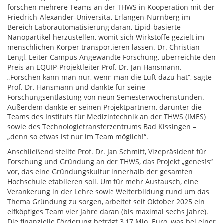
forschen mehrere Teams an der THWS in Kooperation mit der
Friedrich-Alexander-Universität Erlangen-Nürnberg im
Bereich Laborautomatisierung daran, Lipid-basierte
Nanopartikel herzustellen, womit sich Wirkstoffe gezielt im
menschlichen Körper transportieren lassen. Dr. Christian
Lengl, Leiter Campus Angewandte Forschung, überreichte den
Preis an EQUIP-Projektleiter Prof. Dr. Jan Hansmann.
„Forschen kann man nur, wenn man die Luft dazu hat“, sagte
Prof. Dr. Hansmann und dankte für seine
Forschungsentlastung von neun Semesterwochenstunden.
Außerdem dankte er seinen Projektpartnern, darunter die
Teams des Instituts für Medizintechnik an der THWS (IMES)
sowie des Technologietransferzentrums Bad Kissingen –
„denn so etwas ist nur im Team möglich!“.
Anschließend stellte Prof. Dr. Jan Schmitt, Vizepräsident für
Forschung und Gründung an der THWS, das Projekt „genes!s“
vor, das eine Gründungskultur innerhalb der gesamten
Hochschule etablieren soll. Um für mehr Austausch, eine
Verankerung in der Lehre sowie Weiterbildung rund um das
Thema Gründung zu sorgen, arbeitet seit Oktober 2025 ein
elfköpfiges Team vier Jahre daran (bis maximal sechs Jahre).
Die finanzielle Förderung beträgt 3,17 Mio. Euro, was bei einer