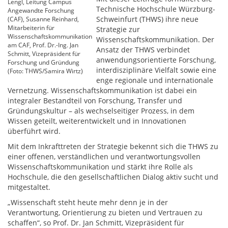
Lengl, Leitung Campus
Technische Hochschule Würzburg-
Angewandte Forschung
Schweinfurt (THWS) ihre neue
(CAF), Susanne Reinhard,
Mitarbeiterin für
Strategie zur
Wissenschaftskommunikation
Wissenschaftskommunikation. Der
am CAF, Prof. Dr.-Ing. Jan
Ansatz der THWS verbindet
Schmitt, Vizepräsident für
anwendungsorientierte Forschung,
Forschung und Gründung
interdisziplinäre Vielfalt sowie eine
(Foto: THWS/Samira Wirtz)
enge regionale und internationale
Vernetzung. Wissenschaftskommunikation ist dabei ein
integraler Bestandteil von Forschung, Transfer und
Gründungskultur – als wechselseitiger Prozess, in dem
Wissen geteilt, weiterentwickelt und in Innovationen
überführt wird.
Mit dem Inkrafttreten der Strategie bekennt sich die THWS zu
einer offenen, verständlichen und verantwortungsvollen
Wissenschaftskommunikation und stärkt ihre Rolle als
Hochschule, die den gesellschaftlichen Dialog aktiv sucht und
mitgestaltet.
„Wissenschaft steht heute mehr denn je in der
Verantwortung, Orientierung zu bieten und Vertrauen zu
schaffen“, so Prof. Dr. Jan Schmitt, Vizepräsident für