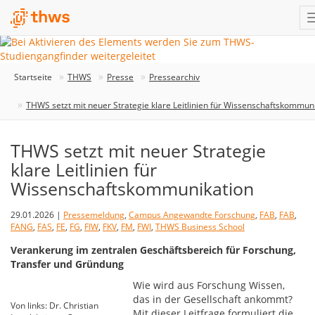
Startseite
THWS
Presse
Pressearchiv
THWS setzt mit neuer Strategie klare Leitlinien für Wissenschaftskommun
THWS setzt mit neuer Strategie
klare Leitlinien für
Wissenschaftskommunikation
29.01.2026 |
Pressemeldung
,
Campus Angewandte Forschung
,
FAB
,
FAB
,
FANG
,
FAS
,
FE
,
FG
,
FIW
,
FKV
,
FM
,
FWI
,
THWS Business School
Verankerung im zentralen Geschäftsbereich für Forschung,
Transfer und Gründung
Wie wird aus Forschung Wissen,
das in der Gesellschaft ankommt?
Von links: Dr. Christian
Mit dieser Leitfrage formuliert die