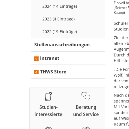
Ein voll 
2024 (14 Einträge)
„ScienceF
Kaupp)
2023 (4 Einträge)
Schüler
Studien
2022 (19 Einträge)
Ziel de
allen E
Stellenausschreibungen
Augenme
Durch d
Intranet
Hilfest
„Die Fö
THWS Store
Wolf, I
der von
mitzuges
Nach de
spannen
Studien-
Beratung
Mit Vor
sondern
interessierte
und Service
auf Wis
Raum fü