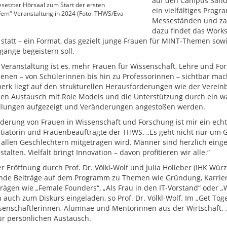
auf den Campus Sander
besetzter Hörsaal zum Start der ersten
ein vielfältiges Prog
em“-Veranstaltung in 2024 (Foto: THWS/Eva
Messeständen und zah
dazu findet das Work
 statt – ein Format, das gezielt junge Frauen für MINT-Themen sow
gänge begeistern soll.
r Veranstaltung ist es, mehr Frauen für Wissenschaft, Lehre und Fo
benen – von Schülerinnen bis hin zu Professorinnen – sichtbar ma
rk liegt auf den strukturellen Herausforderungen wie der Vereinb
en Austausch mit Role Models und die Unterstützung durch ein w
ellungen aufgezeigt und Veränderungen angestoßen werden.
rderung von Frauen in Wissenschaft und Forschung ist mir ein echte
nitiatorin und Frauenbeauftragte der THWS. „Es geht nicht nur um 
 allen Geschlechtern mitgetragen wird. Männer sind herzlich einge
talten. Vielfalt bringt Innovation – davon profitieren wir alle.“
r Eröffnung durch Prof. Dr. Völkl-Wolf und Julia Holleber (IHK Wü
de Beiträge auf dem Programm zu Themen wie Gründung, Karriere
trägen wie „Female Founders“, „Als Frau in den IT-Vorstand“ oder 
 auch zum Diskurs eingeladen, so Prof. Dr. Völkl-Wolf. Im „Get To
senschaftlerinnen, Alumnae und Mentorinnen aus der Wirtschaft. 
r persönlichen Austausch.