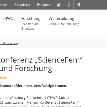
ntakt
Quicklinks
Deutsch
er THWS
Forschung
Weiterbildung
Transfer und
Campus Weiterbildung
Gründung
t und Forschung
-Konferenz „ScienceFem“
 und Forschung
chool
ssenschaftlerinnen, berufstätige Frauen,
chule Würzburg-Schweinfurt (THWS) lädt am
025, zum zweiten Mal zur Konferenz „ScienceFem“