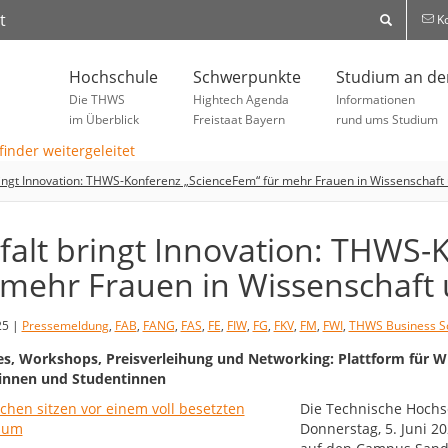
t
Ko
Hochschule
Schwerpunkte
Studium an d
Die THWS
Hightech Agenda
Informationen
im Überblick
Freistaat Bayern
rund ums Studium
bringt Innovation: THWS-Konferenz „ScienceFem“ für mehr Frauen in Wissenschaf
lfalt bringt Innovation: THWS
 mehr Frauen in Wissenschaft
25 |
Pressemeldung
,
FAB
,
FANG
,
FAS
,
FE
,
FIW
,
FG
,
FKV
,
FM
,
FWI
,
THWS Business S
s, Workshops, Preisverleihung und Networking: Plattform für Wi
innen und Studentinnen
Die Technische Hochs
Donnerstag, 5. Juni 2