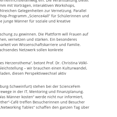
heinrichsleitenweg ein. Die Veranstaltung bietet
ramm mit Vorträgen, interaktiven Workshops,
lreichen Gelegenheiten zur Vernetzung. Parallel
shop-Programm „Science4all“ für Schülerinnen und
ie junge Männer für soziale und kreative
rschung zu gewinnen. Die Plattform will Frauen auf
chen, vernetzen und stärken. Ein besonderes
arkeit von Wissenschaftskarriere und Familie.
achsendes Netzwerk sollen konkrete
s Herzensthema“, betont Prof. Dr. Christina Völkl-
Gleichstellung – wir brauchen einen Kulturwandel,
laden, diesen Perspektivwechsel aktiv
rzburg-Schweinfurt) stehen bei der ScienceFem
wege in der IT, Mentoring und Finanzplanung.
„Was Männer kosten“ werde nicht nur informiert,
gether“-Café treffen Besucherinnen und Besucher
„Networking Tables“ schaffen den ganzen Tag über