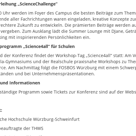
rleihung „ScienceChallenge“
0 Uhr werden im Foyer des Campus die besten Beiträge zum Thema
ende aller Fachrichtungen waren eingeladen, kreative Konzepte zur 
rechtere Zukunft zu entwickeln. Die prämierten Beiträge werden auf
vergeben. Zum Ausklang lädt die Summer Lounge mit DJane, Getr
ing mit inspirierenden Persönlichkeiten ein.
lprogramm „Science4all“ für Schulen
 der Konferenz findet der Workshop-Tag „Science4all“ statt: Am
ula-Gymnasiums und der Realschule praxisnahe Workshops zu Theme
e. Am Nachmittag folgt die FOSBOS Würzburg mit einem Schwerpu
änden und bei Unternehmenspräsentationen.
 und Informationen
lständige Programm sowie Tickets zur Konferenz sind auf der Webs
:
che Hochschule Würzburg-Schweinfurt
eauftragte der THWS