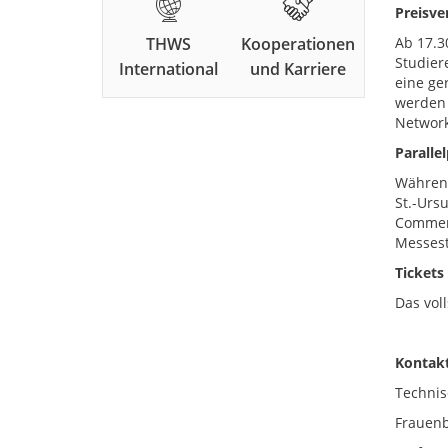
Preisve
THWS
Kooperationen
Ab 17.3
Studier
International
und Karriere
eine ge
werden 
Network
Paralle
Während
St.-Urs
Commerc
Messest
Tickets
Das vol
Kontakt
Technis
Frauenb