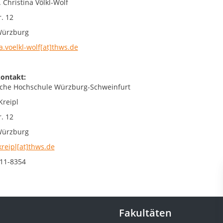
. Christina Völkl-Wolf
. 12
Würzburg
a.voelkl-wolf[at]thws.de
ontakt:
che Hochschule Würzburg-Schweinfurt
Kreipl
. 12
Würzburg
kreipl[at]thws.de
11-8354
Fakultäten