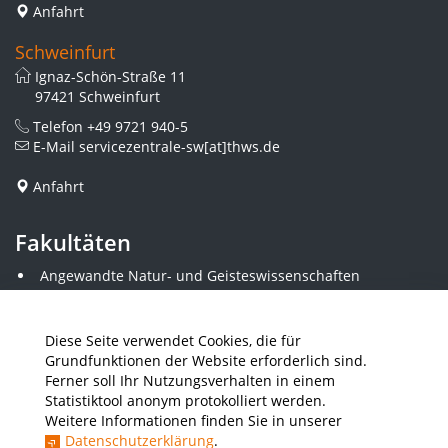
Anfahrt
Schweinfurt
Ignaz-Schön-Straße 11
97421 Schweinfurt
Telefon
+49 9721 940-5
E-Mail
servicezentrale-sw[at]thws.de
Anfahrt
Fakultäten
Angewandte Natur- und Geisteswissenschaften
Angewandte Sozialwissenschaften
Architektur und Bauingenieurwesen
Elektrotechnik
Diese Seite verwendet Cookies, die für
Gestaltung
Grundfunktionen der Website erforderlich sind.
Informatik und Wirtschaftsinformatik
Ferner soll Ihr Nutzungsverhalten in einem
Kunststofftechnik und Vermessung
Statistiktool anonym protokolliert werden.
Maschinenbau
Weitere Informationen finden Sie in unserer
THWS Business School
Datenschutzerklärung
.