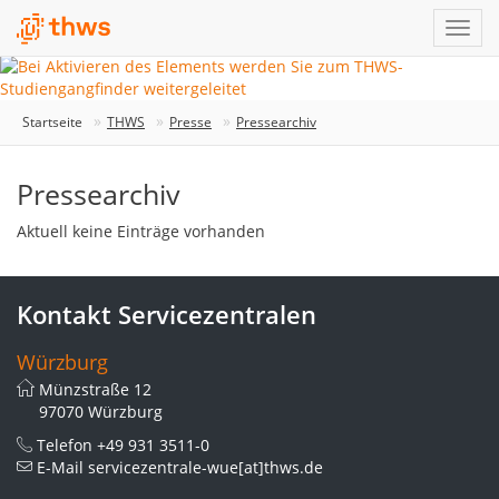
Startseite
THWS
Presse
Pressearchiv
Pressearchiv
Aktuell keine Einträge vorhanden
Kontakt Servicezentralen
Würzburg
Münzstraße 12
97070 Würzburg
Telefon
+49 931 3511-0
E-Mail
servicezentrale-wue[at]thws.de