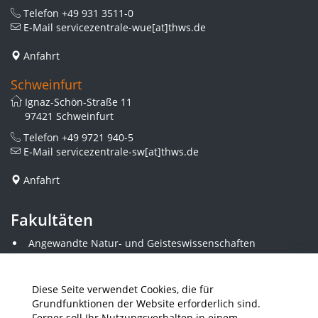
Telefon
+49 931 3511-0
E-Mail
servicezentrale-wue[at]thws.de
Anfahrt
Schweinfurt
Ignaz-Schön-Straße 11
97421 Schweinfurt
Telefon
+49 9721 940-5
E-Mail
servicezentrale-sw[at]thws.de
Anfahrt
Fakultäten
Angewandte Natur- und Geisteswissenschaften
Angewandte Sozialwissenschaften
Architektur und Bauingenieurwesen
Elektrotechnik
Diese Seite verwendet Cookies, die für
Gestaltung
Grundfunktionen der Website erforderlich sind.
Informatik und Wirtschaftsinformatik
Ferner soll Ihr Nutzungsverhalten in einem