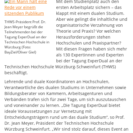
Mit dem Studienplatz auch den
ersten Arbeitsplatz sichern – das
klappt mit einem dualen Studium.
Aber wie gelingt die inhaltliche und
THWS-Präsident Prof. Dr.
organisatorische Verzahnung von
Jean Meyer begrüßt die
Theorie und Praxis? Vor welchen
Teilnehmenden bei der
Herausforderungen stehen
Tagung ExperDual an der
Technischen Hochschule in
Hochschulen und Praxispartner?
Würzburg (Foto:
Mit diesen Fragen haben sich mehr
BayZiel/Oliver Giel)
als 130 Expertinnen und Experten
bei der Tagung ExperDual an der
Technischen Hochschule Würzburg-Schweinfurt (THWS)
beschäftigt.
Lehrende und duale Koordinatoren an Hochschulen,
Verantwortliche des dualen Studiums in Unternehmen sowie
Bildungsberater von Kammern, Arbeitsagenturen und
Verbänden trafen sich für zwei Tage, um sich auszutauschen
und voneinander zu lernen. „Die Tagung ExperDual bietet
ideale Voraussetzungen zur Vernetzung mit
Entscheidungsträgern rund um das duale Studium“, so Prof.
Dr. Jean Meyer, Präsident der Technischen Hochschule
Würzburg Schweinfurt. „Wir sind stolz darauf, dieses Event an