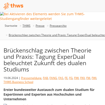
Startseite
THWS
Presse
Pressearchiv
Brückenschlag zwischen Theorie und Praxis: Tagung ExperDual beleuchte
Brückenschlag zwischen Theorie
und Praxis: Tagung ExperDual
beleuchtet Zukunft des dualen
Studiums
19.06.2024 |
Pressemeldung
,
FAB
,
FANG
,
FAS
,
FE
,
FG
,
FIW
,
FKV
,
FM
,
FWI
,
THWS Business School
Erster bundesweiter Austausch zum dualen Studium für
Expertinnen und Experten aus Hochschulen und
Unternehmen