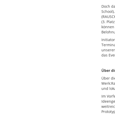
Doch da
School)
(RAUSCH
(3. Plat
können 
Belohnu
Initiat
Termina
unserer
das Eve
Über di
Über di
Werk:Ra
und lok
Im Vorf
Ideenge
weitrei
Prototy