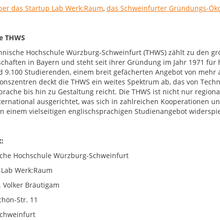
er das Startup Lab Werk:Raum
,
das Schweinfurter Gründungs-Ök
ie THWS
hnische Hochschule Würzburg-Schweinfurt (THWS) zählt zu den g
chaften in Bayern und steht seit ihrer Gründung im Jahr 1971 fü
d 9.100 Studierenden, einem breit gefächerten Angebot von mehr 
onszentren deckt die THWS ein weites Spektrum ab, das von Techni
prache bis hin zu Gestaltung reicht. Die THWS ist nicht nur region
nternational ausgerichtet, was sich in zahlreichen Kooperationen
 in einem vielseitigen englischsprachigen Studienangebot widerspie
:
che Hochschule Würzburg-Schweinfurt
-Lab Werk:Raum
r. Volker Bräutigam
chön-Str. 11
chweinfurt