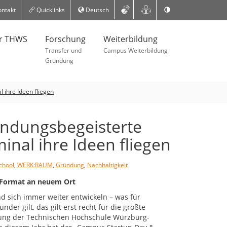
ntakt
Quicklinks
Deutsch
er THWS
Forschung
Weiterbildung
Transfer und
Campus Weiterbildung
Gründung
 ihre Ideen fliegen
ündungsbegeisterte
inal ihre Ideen fliegen
chool
,
WERK:RAUM
,
Gründung
,
Nachhaltigkeit
 Format an neuem Ort
d sich immer weiter entwickeln – was für
er gilt, das gilt erst recht für die größte
ung der Technischen Hochschule Würzburg-