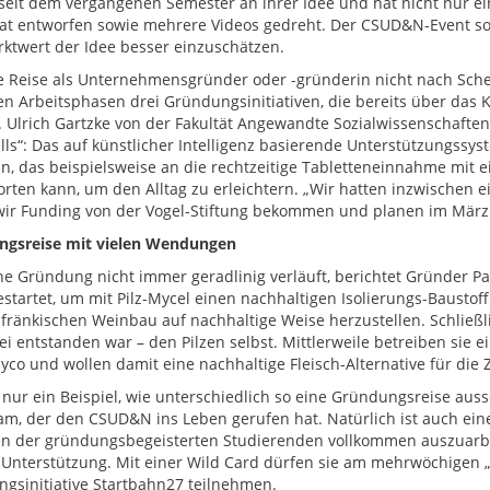
 seit dem vergangenen Semester an ihrer Idee und hat nicht nur e
kat entworfen sowie mehrere Videos gedreht. Der CSUD&N-Event so
ktwert der Idee besser einzuschätzen.
e Reise als Unternehmensgründer oder -gründerin nicht nach Sche
en Arbeitsphasen drei Gründungsinitiativen, die bereits über das
r. Ulrich Gartzke von der Fakultät Angewandte Sozialwissenschafte
lls“: Das auf künstlicher Intelligenz basierende Unterstützungssyst
an, das beispielsweise an die rechtzeitige Tabletteneinnahme mit e
rten kann, um den Alltag zu erleichtern. „Wir hatten inzwischen ein
ir Funding von der Vogel-Stiftung bekommen und planen im März 
ngsreise mit vielen Wendungen
ne Gründung nicht immer geradlinig verläuft, berichtet Gründer P
startet, um mit Pilz-Mycel einen nachhaltigen Isolierungs-Baustoff
 fränkischen Weinbau auf nachhaltige Weise herzustellen. Schließl
i entstanden war – den Pilzen selbst. Mittlerweile betreiben sie
yco und wollen damit eine nachhaltige Fleisch-Alternative für die 
t nur ein Beispiel, wie unterschiedlich so eine Gründungsreise aus
am, der den CSUD&N ins Leben gerufen hat. Natürlich ist auch ein
en der gründungsbegeisterten Studierenden vollkommen auszuarb
 Unterstützung. Mit einer Wild Card dürfen sie am mehrwöchigen „
gsinitiative Startbahn27 teilnehmen.