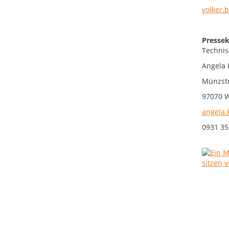
volker.
Pressek
Technis
Angela 
Münzstr
97070 
angela.
0931 35