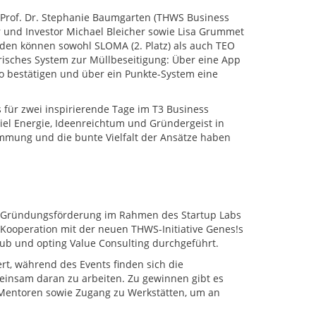
 Prof. Dr. Stephanie Baumgarten (THWS Business
 und Investor Michael Bleicher sowie Lisa Grummet
en können sowohl SLOMA (2. Platz) als auch TEO
lerisches System zur Müllbeseitigung: Über eine App
o bestätigen und über ein Punkte-System eine
s für zwei inspirierende Tage im T3 Business
viel Energie, Ideenreichtum und Gründergeist in
immung und die bunte Vielfalt der Ansätze haben
e Gründungsförderung im Rahmen des Startup Labs
ooperation mit der neuen THWS-Initiative Genes!s
ub und opting Value Consulting durchgeführt.
rt, während des Events finden sich die
nsam daran zu arbeiten. Zu gewinnen gibt es
Mentoren sowie Zugang zu Werkstätten, um an