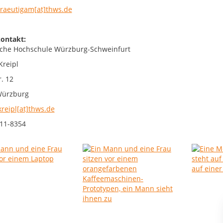
braeutigam[at]thws.de
ontakt:
che Hochschule Würzburg-Schweinfurt
Kreipl
. 12
Würzburg
kreipl[at]thws.de
11-8354