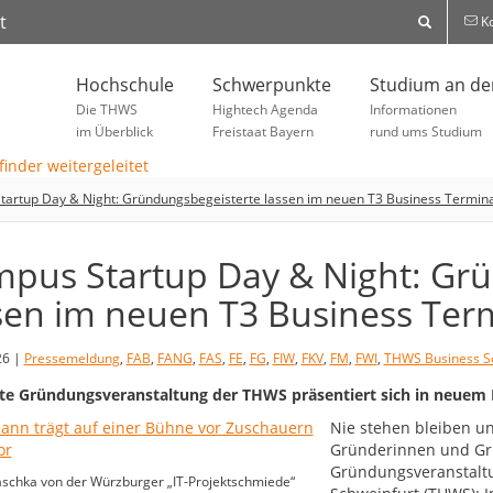
t
Ko
Hochschule
Schwerpunkte
Studium an d
Die THWS
Hightech Agenda
Informationen
im Überblick
Freistaat Bayern
rund ums Studium
artup Day & Night: Gründungsbegeisterte lassen im neuen T3 Business Terminal
pus Startup Day & Night: Gr
sen im neuen T3 Business Term
26 |
Pressemeldung
,
FAB
,
FANG
,
FAS
,
FE
,
FG
,
FIW
,
FKV
,
FM
,
FWI
,
THWS Business S
e Gründungsveranstaltung der THWS präsentiert sich in neuem
Nie stehen bleiben un
Gründerinnen und Gründ
Gründungsveranstalt
aschka von der Würzburger „IT-Projektschmiede“