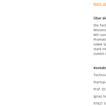
Mehr üb
Über d
Die Tec
Wissens
Mit run
Promoti
sowie S
stark i
zuletzt
Kontakt
Technis
Startup
Prof. D
Ignaz-S
97421 S