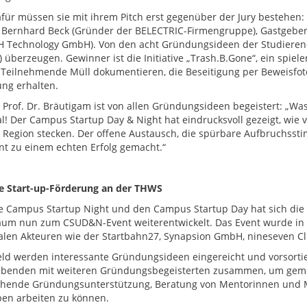
für müssen sie mit ihrem Pitch erst gegenüber der Jury bestehen:
, Bernhard Beck (Gründer der BELECTRIC-Firmengruppe), Gastgeber
 Technology GmbH). Von den acht Gründungsideen der Studierend
z) überzeugen. Gewinner ist die Initiative „Trash.B.Gone“, ein spie
Teilnehmende Müll dokumentieren, die Beseitigung per Beweisfot
ng erhalten.
or Prof. Dr. Bräutigam ist von allen Gründungsideen begeistert: „Wa
l! Der Campus Startup Day & Night hat eindrucksvoll gezeigt, wie 
 Region stecken. Der offene Austausch, die spürbare Aufbruchsst
nt zu einem echten Erfolg gemacht.“
e Start-up-Förderung an der THWS
e Campus Startup Night und den Campus Startup Day hat sich di
um nun zum CSUD&N-Event weiterentwickelt. Das Event wurde in K
alen Akteuren wie der Startbahn27, Synapsion GmbH, nineseven Cl
eld werden interessante Gründungsideen eingereicht und vorsortie
benden mit weiteren Gründungsbegeisterten zusammen, um gemei
chende Gründungsunterstützung, Beratung von Mentorinnen und 
pen arbeiten zu können.