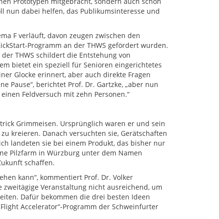
inen Prototypen mitgebracht, sondern auch schon
ll nun dabei helfen, das Publikumsinteresse und
ma F verläuft, davon zeugen zwischen den
 KickStart-Programm an der THWS gefördert wurden.
n der THWS schildert die Entstehung von
em bietet ein speziell für Senioren eingerichtetes
iner Glocke erinnert, aber auch direkte Fragen
e Pause“, berichtet Prof. Dr. Gartzke, „aber nun
einen Feldversuch mit zehn Personen.“
atrick Grimmeisen. Ursprünglich waren er und sein
 zu kreieren. Danach versuchten sie, Gerätschaften
ich landeten sie bei einem Produkt, das bisher nur
 eine Pilzfarm in Würzburg unter dem Namen
Zukunft schaffen.
sehen kann“, kommentiert Prof. Dr. Volker
e zweitägige Veranstaltung nicht ausreichend, um
eiten. Dafür bekommen die drei besten Ideen
Flight Accelerator“-Programm der Schweinfurter