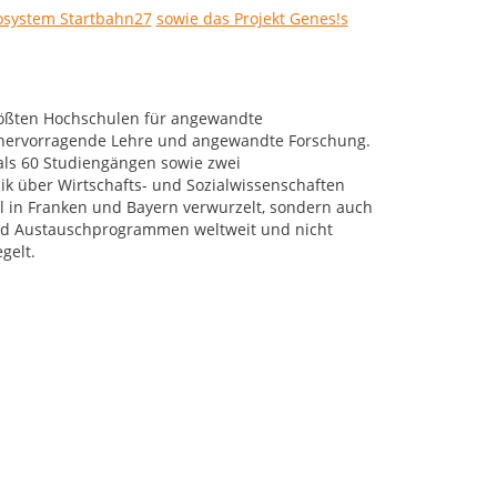
osystem Startbahn27
sowie das Projekt Genes!s
rößten Hochschulen für angewandte
r hervorragende Lehre und angewandte Forschung.
als 60 Studiengängen sowie zwei
k über Wirtschafts- und Sozialwissenschaften
al in Franken und Bayern verwurzelt, sondern auch
 und Austauschprogrammen weltweit und nicht
gelt.