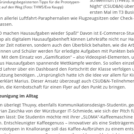
Schweinfurt (THWS): I
Gründungsbegeisterten Tipps für die Prototypen-
Night“ (CSUD&N) über
t auf den Weg (Foto: THWS/Eva Kaupp)
ersten Mal im T3 Busi
n allerlei Luftfahrt-Paraphernalien wie Flugzeugsitzen oder Check
lassen.
O machen Hausaufgaben wieder Spaß!“ Davon ist E-Commerce-Stud
pp als digitalem Hausaufgabenheft können Lehrkräfte nicht nur Ha
ter Zeit notieren, sondern auch den Überblick behalten, wie die Arb
innen und Schüler werden für erledigte Aufgaben mit Punkten belo
 Mit dem Einsatz von „Gamification“ – also Videospiel-Elementen
aus Hausaufgaben spannende Wettkämpfe werden. So sollen einze
 Lehrer über ein Dashboard den Fortschritt der Klasse verfolgen
ützung benötigen. „Ursprünglich hatte ich die Idee vor allem für Ki
 erklärt Marius. Dieser Ansatz überzeugt auch CSUD&N-Teilnehmer
in, die Kernbotschaft für einen Flyer auf den Punkt zu bringen.
eunigung im Alltag
 überlegt Thuyvy, ebenfalls Kommunikationsdesign-Studentin, ge
rian Zaschka von der Würzburger IT-Schmiede, wie sich der Pitch fü
en lässt: Die Studentin möchte mit ihrer „SLOMA“-Kaffeemaschine G
n. Entschleunigter Kaffeegenuss – innovativer als eine Siebträgerm
rototypen in Knallorange soll das Kaffee-Aufbrühen zu einem ents