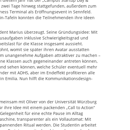
n diesem Jahr hat der „Campus Startup Day &
 zwei Tage hinweg stattgefunden, außerdem zum
ness Terminal als Eröffnungsevent in Sennfeld.
-in-Tafeln konnten die Teilnehmenden ihre Ideen
ent Marius überzeugt. Seine Gründungsidee: Mit
usaufgaben inklusive Schwierigkeitsgrad und
eitslast für die Klasse insgesamt aussieht.
hnt, womit sie später ihren Avatar ausstatten
, um unangenehme Aufgaben attraktiver zu machen –
lne Klassen auch gegeneinander antreten können,
 und sehen können, welche Schüler eventuell mehr
nder mit ADHS, aber im Endeffekt profitieren alle
in Emilia. Nun hilft die Kommunikationsdesign-
meinsam mit Oliver von der Universität Würzburg
r ihre Idee mit einem packenden „Call to Action“
elegenheit für eine echte Pause im Alltag
aschine, transparenter als ein Vollautomat: Mit
pannenden Ritual werden. Die Studentin arbeitet