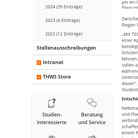
gibt den 
2024 (39 Einträge)
Phase mi
Zwische
2023 (4 Einträge)
fliegen 
2022 (12 Einträge)
„Mit TE
einer A
benötig
Stellenausschreibungen
Schüler
können.
Intranet
sollen 
während
THWS Store
Unterst
davon“,
Student
Entschl
Nebenan
Studien-
Beratung
und Flo
verbind
interessierte
und Service
schaffe
einem P