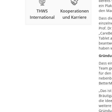
bereits
ein Pla
THWS
Kooperationen
den Mar
International
und Karriere
Dass di
einzeln
Prof. D
„CareBe
Tablet 
beantwo
haben w
Gründu
Dass ei
Team ge
für den
nebenbe
BetterM
„Das is
Bräutig
die Ide
weitere
Gründun