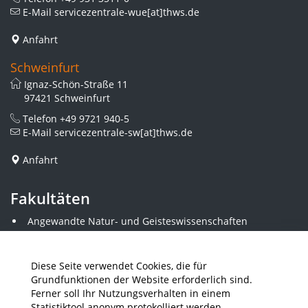
E-Mail
servicezentrale-wue[at]thws.de
Anfahrt
Schweinfurt
Ignaz-Schön-Straße 11
97421 Schweinfurt
Telefon
+49 9721 940-5
E-Mail
servicezentrale-sw[at]thws.de
Anfahrt
Fakultäten
Angewandte Natur- und Geisteswissenschaften
Angewandte Sozialwissenschaften
Architektur und Bauingenieurwesen
Elektrotechnik
Diese Seite verwendet Cookies, die für
Gestaltung
Grundfunktionen der Website erforderlich sind.
Informatik und Wirtschaftsinformatik
Ferner soll Ihr Nutzungsverhalten in einem
Kunststofftechnik und Vermessung
Statistiktool anonym protokolliert werden.