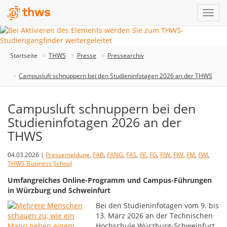
Startseite
THWS
Presse
Pressearchiv
Campusluft schnuppern bei den Studieninfotagen 2026 an der THWS
Campusluft schnuppern bei den
Studieninfotagen 2026 an der
THWS
04.03.2026 |
Pressemeldung
,
FAB
,
FANG
,
FAS
,
FE
,
FG
,
FIW
,
FKV
,
FM
,
FWI
,
THWS Business School
Umfangreiches Online-Programm und Campus-Führungen
in Würzburg und Schweinfurt
Bei den Studieninfotagen vom 9. bis
13. März 2026 an der Technischen
Hochschule Würzburg-Schweinfurt