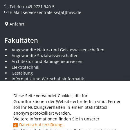
Telefon
+49 9721 940-5
E-Mail
servicezentrale-sw[at]thws.de
Anfahrt
Fakultäten
Angewandte Natur- und Geisteswissenschaften
Angewandte Sozialwissenschaften
Architektur und Bauingenieurwesen
Elektrotechnik
Gestaltung
Informatik und Wirtschaftsinformatik
Kunststofftechnik und Vermessung
Maschinenbau
Diese Seite verwendet Cookies, die für
THWS Business School
Grundfunktionen der Website erforderlich sind. Ferner
Wirtschaftsingenieurwesen
soll Ihr Nutzungsverhalten in einem Statistiktool
anonym protokolliert werden.
Weitere Informationen finden Sie in unserer
Presse
Stellenausschreibungen
Intranet
THWS Store
Datenschutzerklärung
.