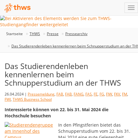
Startseite
THWS
Presse
Pressearchiv
Das Studierendenleben kennenlernen beim Schnupperstudium an der T
Das Studierendenleben
kennenlernen beim
Schnupperstudium an der THWS
26.04.2024 |
Pressemeldung
,
FAB
,
FAB
,
FANG
,
FAS
,
FE
,
FG
,
FIW
,
FKV
,
FM
,
FWI
,
THWS Business School
Interessierte können von 22. bis 31. Mai 2024 die
Hochschule besuchen
In den Pfingstferien bietet das
Schnupperstudium vom 22. bis 31.
Mai 2024 eine gute Gelegenheit,