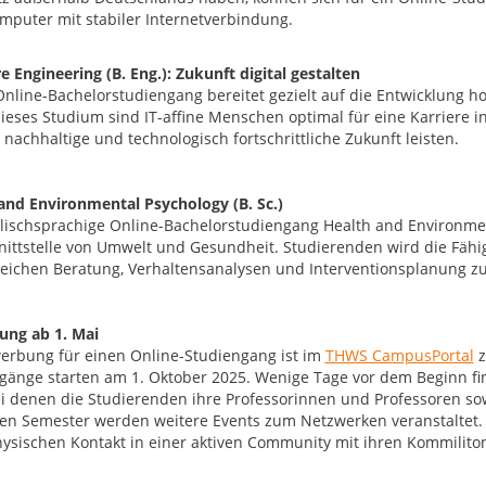
mputer mit stabiler Internetverbindung.
e Engineering (B. Eng.): Zukunft digital gestalten
Online-Bachelorstudiengang bereitet gezielt auf die Entwicklung h
ieses Studium sind IT-affine Menschen optimal für eine Karriere i
 nachhaltige und technologisch fortschrittliche Zukunft leisten.
and Environmental Psychology (B. Sc.)
lischsprachige Online-Bachelorstudiengang Health and Environmen
nittstelle von Umwelt und Gesundheit. Studierenden wird die Fähigk
eichen Beratung, Verhaltensanalysen und Interventionsplanung zu
ng ab 1. Mai
erbung für einen Online-Studiengang ist im
THWS CampusPortal
z
gänge starten am 1. Oktober 2025. Wenige Tage vor dem Beginn fi
bei denen die Studierenden ihre Professorinnen und Professoren 
en Semester werden weitere Events zum Netzwerken veranstaltet. S
ysischen Kontakt in einer aktiven Community mit ihren Kommilit