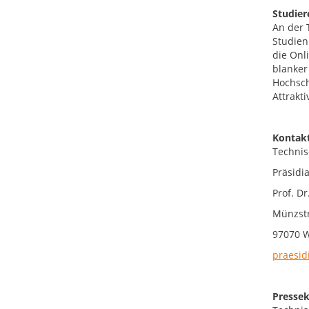
Studier
An der 
Studien
die Onl
blanker
Hochsch
Attrakt
Kontakt
Technis
Präsidi
Prof. D
Münzst
97070 
praesid
Pressek