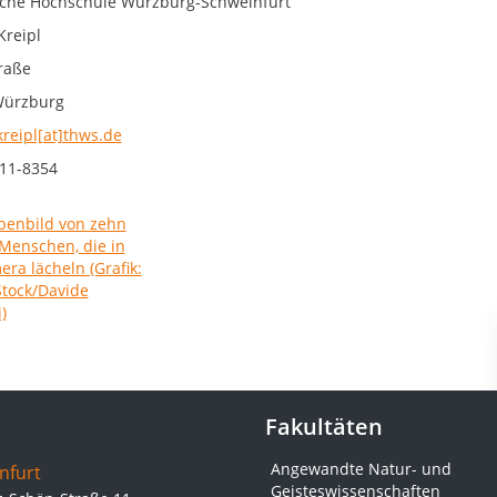
che Hochschule Würzburg-Schweinfurt
Kreipl
raße
Würzburg
kreipl[at]thws.de
11-8354
Fakultäten
Angewandte Natur- und
nfurt
Geisteswissenschaften