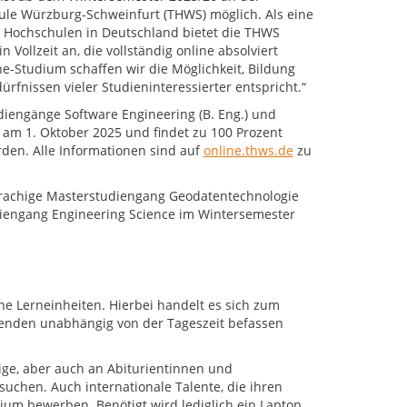
le Würzburg-Schweinfurt (THWS) möglich. Als eine
n Hochschulen in Deutschland bietet die THWS
 Vollzeit an, die vollständig online absolviert
ne-Studium schaffen wir die Möglichkeit, Bildung
fnissen vieler Studieninteressierter entspricht.“
iengänge Software Engineering (B. Eng.) und
t am 1. Oktober 2025 und findet zu 100 Prozent
rden. Alle Informationen sind auf
online.thws.de
zu
prachige Masterstudiengang Geodatentechnologie
iengang Engineering Science im Wintersemester
 Lerneinheiten. Hierbei handelt es sich zum
erenden unabhängig von der Tageszeit befassen
ige, aber auch an Abiturientinnen und
 suchen. Auch internationale Talente, die ihren
um bewerben. Benötigt wird lediglich ein Laptop