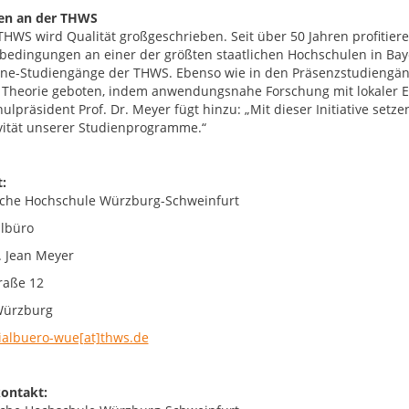
en an der THWS
THWS wird Qualität großgeschrieben. Seit über 50 Jahren profitie
bedingungen an einer der größten staatlichen Hochschulen in Baye
ine-Studiengänge der THWS. Ebenso wie in den Präsenzstudiengäng
 Theorie geboten, indem anwendungsnahe Forschung mit lokaler Exp
ulpräsident Prof. Dr. Meyer fügt hinzu: „Mit dieser Initiative set
ivität unserer Studienprogramme.“
:
che Hochschule Würzburg-Schweinfurt
albüro
r. Jean Meyer
raße 12
Würzburg
ialbuero-wue[at]thws.de
ontakt: