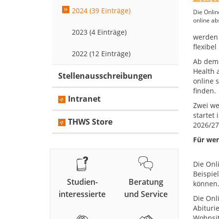
2024 (39 Einträge)
Die Onli
online ab
2023 (4 Einträge)
werden 
flexibe
2022 (12 Einträge)
Ab dem 
Health 
Stellenausschreibungen
online 
finden.
Intranet
Zwei we
startet
THWS Store
2026/27
Für wen
Die Onl
Beispie
Studien-
Beratung
können
interessierte
und Service
Die Onl
Abiturie
Wohnsit