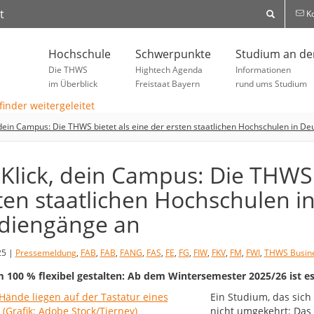
t
Ko
Hochschule
Schwerpunkte
Studium an d
Die THWS
Hightech Agenda
Informationen
im Überblick
Freistaat Bayern
rund ums Studium
, dein Campus: Die THWS bietet als eine der ersten staatlichen Hochschulen in D
 Klick, dein Campus: Die THWS 
ten staatlichen Hochschulen i
diengänge an
25 |
Pressemeldung
,
FAB
,
FAB
,
FANG
,
FAS
,
FE
,
FG
,
FIW
,
FKV
,
FM
,
FWI
,
THWS Busine
 100 % flexibel gestalten: Ab dem Wintersemester 2025/26 ist es
Ein Studium, das sic
nicht umgekehrt: Das