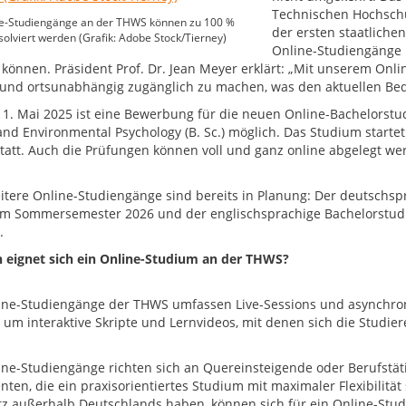
Technischen Hochschu
ne-Studiengänge an der THWS können zu 100 %
der ersten staatliche
solviert werden (Grafik: Adobe Stock/Tierney)
Online-Studiengänge in
können. Präsident Prof. Dr. Jean Meyer erklärt: „Mit unserem Onli
l und ortsunabhängig zugänglich zu machen, was den aktuellen Bedür
1. Mai 2025 ist eine Bewerbung für die neuen Online-Bachelorstud
and Environmental Psychology (B. Sc.) möglich. Das Studium starte
statt. Auch die Prüfungen können voll und ganz online abgelegt we
itere Online-Studiengänge sind bereits in Planung: Der deutschs
 im Sommersemester 2026 und der englischsprachige Bachelorstud
.
 eignet sich ein Online-Studium an der THWS?
ine-Studiengänge der THWS umfassen Live-Sessions und asynchrone
l um interaktive Skripte und Lernvideos, mit denen sich die Studi
.
ine-Studiengänge richten sich an Quereinsteigende oder Berufstät
nten, die ein praxisorientiertes Studium mit maximaler Flexibilität
z außerhalb Deutschlands haben, können sich für ein Online-Studi