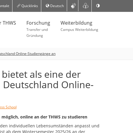
ntakt
Quicklinks
Deutsch
er THWS
Forschung
Weiterbildung
Transfer und
Campus Weiterbildung
Gründung
eutschland Online-Studiengänge an
bietet als eine der
n Deutschland Online-
ss School
 möglich, online an der THWS zu studieren
h den individuellen Lebensumständen anpasst und
 ist ab dem Wintersemester 2025/26 an der