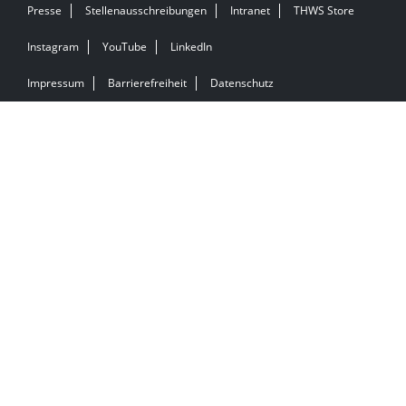
Presse
Stellenausschreibungen
Intranet
THWS Store
Instagram
YouTube
LinkedIn
Impressum
Barrierefreiheit
Datenschutz