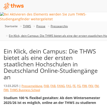
Startseite
THWS
Presse
Pressearchiv
Ein Klick, dein Campus: Die THWS bietet als eine der ersten staatlichen 
Ein Klick, dein Campus: Die THWS
bietet als eine der ersten
staatlichen Hochschulen in
Deutschland Online-Studiengänge
an
13.03.2025 |
Pressemeldung
,
FAB
,
FAB
,
FANG
,
FAS
,
FE
,
FG
,
FIW
,
FKV
,
FM
,
FWI
,
THWS Business School
Studium 100 % flexibel gestalten: Ab dem Wintersemester
2025/26 ist es möglich, online an der THWS zu studieren