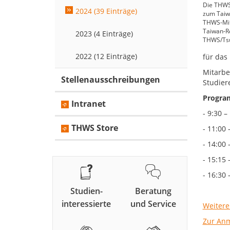
Die THWS
2024 (39 Einträge)
zum Taiw
THWS-Mita
Taiwan-Re
2023 (4 Einträge)
THWS/Tsu
2022 (12 Einträge)
für das 
Mitarbe
Stellenausschreibungen
Studier
Progra
Intranet
- 9:30 –
THWS Store
- 11:00
- 14:00
- 15:15
- 16:30
Studien-
Beratung
interessierte
und Service
Weitere
Zur Anm