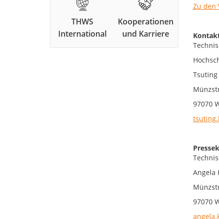
Zu den 
THWS
Kooperationen
International
und Karriere
Kontakt
Technis
Hochsch
Tsuting
Münzst
97070 
tsuting.
Pressek
Technis
Angela 
Münzst
97070 
angela.