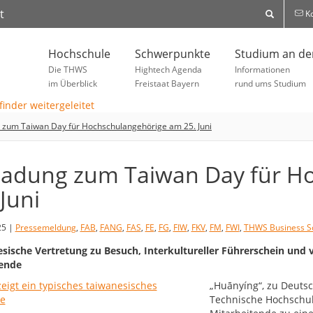
t
Ko
Hochschule
Schwerpunkte
Studium an d
Die THWS
Hightech Agenda
Informationen
im Überblick
Freistaat Bayern
rund ums Studium
 zum Taiwan Day für Hochschulangehörige am 25. Juni
ladung zum Taiwan Day für H
 Juni
25 |
Pressemeldung
,
FAB
,
FANG
,
FAS
,
FE
,
FG
,
FIW
,
FKV
,
FM
,
FWI
,
THWS Business S
sische Vertretung zu Besuch, Interkultureller Führerschein und 
ende
„Huānyíng“, zu Deutsc
Technische Hochschu