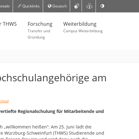
ntakt
Quicklinks
Deutsch
er THWS
Forschung
Weiterbildung
Transfer und
Campus Weiterbildung
Gründung
ochschulangehörige am
chool
vertiefte Regionalschulung für Mitarbeitende und
h „willkommen heißen“: Am 25. Juni lädt die
le Würzburg-Schweinfurt (THWS) Studierende und