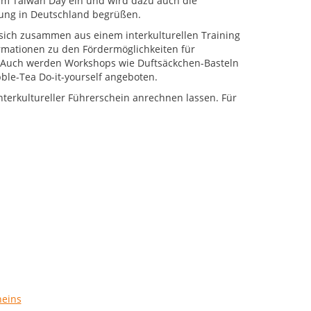
em Taiwan Day ein und wird dazu auch die
tung in Deutschland begrüßen.
sich zusammen aus einem interkulturellen Training
rmationen zu den Fördermöglichkeiten für
 Auch werden Workshops wie Duftsäckchen-Basteln
bble-Tea Do-it-yourself angeboten.
nterkultureller Führerschein anrechnen lassen. Für
heins