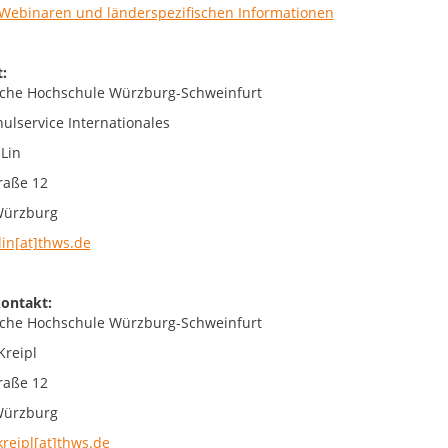
Webinaren und länderspezifischen Informationen
:
che Hochschule Würzburg-Schweinfurt
ulservice Internationales
 Lin
raße 12
Würzburg
lin[at]thws.de
ontakt:
che Hochschule Würzburg-Schweinfurt
Kreipl
raße 12
Würzburg
kreipl[at]thws.de