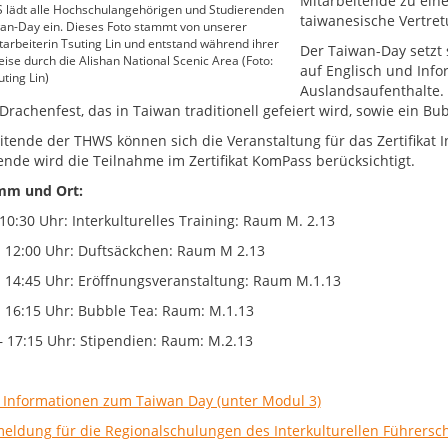
Mitarbeitende zu ein
 lädt alle Hochschulangehörigen und Studierenden
taiwanesische Vertre
an-Day ein. Dieses Foto stammt von unserer
rbeiterin Tsuting Lin und entstand während ihrer
Der Taiwan-Day setzt 
ise durch die Alishan National Scenic Area (Foto:
auf Englisch und Info
ting Lin)
Auslandsaufenthalte.
Drachenfest, das in Taiwan traditionell gefeiert wird, sowie ein Bu
itende der THWS können sich die Veranstaltung für das Zertifikat I
ende wird die Teilnahme im Zertifikat KomPass berücksichtigt.
mm und Ort:
 10:30 Uhr: Interkulturelles Training: Raum M. 2.13
 - 12:00 Uhr: Duftsäckchen: Raum M 2.13
 - 14:45 Uhr: Eröffnungsveranstaltung: Raum M.1.13
 - 16:15 Uhr: Bubble Tea: Raum: M.1.13
 – 17:15 Uhr: Stipendien: Raum: M.2.13
 Informationen zum Taiwan Day (unter Modul 3)
eldung für die Regionalschulungen des Interkulturellen Führersc