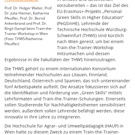
vorzubereiten – das ist das Ziel des
Prof. Dr. Holger Walter, Prof.
EU-Erasmus+-Projekts „Personal
Dr. Julia Hiemer, Katharina
Green Skills in Higher Education“
Pfeuffer, Prof. Dr. Bernd
(PeGSinHE). Lehrende der
Ankenbrand und Prof. Dr.
Birgit Gampl beim Train-the-
Technische Hochschule Würzburg-
Trainer Workshop in Wien
Schweinfurt (THWS) sind kürzlich
(Foto: THWS/Katharina
nach Wien gereist, um bei einem
Pfeuffer)
Train-the-Trainer-Workshop
mitzumachen und dessen
Ergebnisse in die Fakultäten der THWS hineinzutragen.
Die THWS gehört zu einem internationalen Konsortium
teilnehmender Hochschulen aus Litauen, Finnland,
Deutschland, Österreich und Spanien, das sich untereinander
fünf Arbeitspakete aufteilt. Die Ansätze fokussieren sich auf
die Identifikation und Förderung von „Green Skills“ mittels
Lehrformaten und Train-the-Trainer-Schulungen. Einerseits
sollen Studierende für Nachhaltigkeitsthemen sensibilisiert
werden, außerdem sollen Lehrende befähigt werden, diese
innovativ in ihre Lehre zu integrieren.
Die Hochschule für Agrar- und Umweltpädagogik (HAUP) in
Wien hatte zu diesem Zweck zu einem Train-the-Trainer-