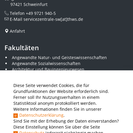
97421 Schweinfurt
Telefon
+49 9721 940-5
E-Mail
servicezentrale-sw[at]thws.de
Anfahrt
Fakultäten
Angewandte Natur- und Geisteswissenschaften
Angewandte Sozialwissenschaften
Architektur und Bauingenieurwesen
Elektrotechnik
Gestaltung
Diese Seite verwendet Cookies, die für
Informatik und Wirtschaftsinformatik
Grundfunktionen der Website erforderlich sind.
Kunststofftechnik und Vermessung
Ferner soll Ihr Nutzungsverhalten in einem
Maschinenbau
Statistiktool anonym protokolliert werden.
THWS Business School
Weitere Informationen finden Sie in unserer
Wirtschaftsingenieurwesen
Datenschutzerklärung
.
Sind Sie mit der Erhebung der Daten einverstanden?
Diese Einstellung können Sie über die Seite
Presse
Stellenausschreibungen
Intranet
THWS Store
Datenschutz
jederzeit rückgängig machen.