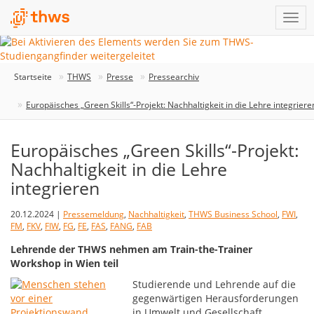
Startseite
THWS
Presse
Pressearchiv
Europäisches „Green Skills“-Projekt: Nachhaltigkeit in die Lehre integriere
Europäisches „Green Skills“-Projekt:
Nachhaltigkeit in die Lehre
integrieren
20.12.2024 |
Pressemeldung
,
Nachhaltigkeit
,
THWS Business School
,
FWI
,
FM
,
FKV
,
FIW
,
FG
,
FE
,
FAS
,
FANG
,
FAB
Lehrende der THWS nehmen am Train-the-Trainer
Workshop in Wien teil
Studierende und Lehrende auf die
gegenwärtigen Herausforderungen
in Umwelt und Gesellschaft