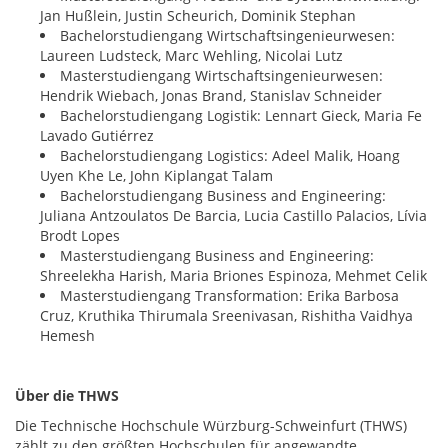
Jan Hußlein, Justin Scheurich, Dominik Stephan
Bachelorstudiengang Wirtschaftsingenieurwesen:
Laureen Ludsteck, Marc Wehling, Nicolai Lutz
Masterstudiengang Wirtschaftsingenieurwesen:
Hendrik Wiebach, Jonas Brand, Stanislav Schneider
Bachelorstudiengang Logistik: Lennart Gieck, Maria Fe
Lavado Gutiérrez
Bachelorstudiengang Logistics: Adeel Malik, Hoang
Uyen Khe Le, John Kiplangat Talam
Bachelorstudiengang Business and Engineering:
Juliana Antzoulatos De Barcia, Lucia Castillo Palacios, Lívia
Brodt Lopes
Masterstudiengang Business and Engineering:
Shreelekha Harish, Maria Briones Espinoza, Mehmet Celik
Masterstudiengang Transformation: Erika Barbosa
Cruz, Kruthika Thirumala Sreenivasan, Rishitha Vaidhya
Hemesh
Über die THWS
Die Technische Hochschule Würzburg-Schweinfurt (THWS)
zählt zu den größten Hochschulen für angewandte