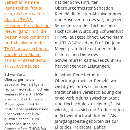
hat der Schweinfurter
Oberbürgermeister Sebastian
Remelé die besten Absolventinnen
und Absolventen des vergangenen
Semesters an der Technischen
Hochschule Würzburg-Schweinfurt
(THWS) ausgezeichnet. Gemeinsam
mit THWS-Präsident Prof. Dr. Jean
Meyer gratulierte er ihnen in der
historischen Diele des
Schweinfurter Rathauses zu ihren
hervorragenden Leistungen.
Schweinfurts
In seiner Rede betonte
Oberbürgermeister
Oberbürgermeister Remelé, wie
Sebastian Remelé (ganz
wichtig es ihm war, mit der
rechts) freute sich, noch ein
traditionellen Verabschiedung die
weiteres Mal mit THWS-
enge Verbindung zwischen Stadt
Präsident Prof. Dr. Jean
und Hochschule zu zeigen: „Es ist
Meyer (ganz links) die
besten Absolventinnen und
wichtig, dass sich die Studierenden
Absolventen der THWS
in Schweinfurt wohlfühlen!“ Als
auszuzeichnen – zum
Jahrgangsbeste gehörten sie zur
letzten Mal in seiner
Elite des Freistaats. Daher
Amtszeit (Foto: THWS/Eva