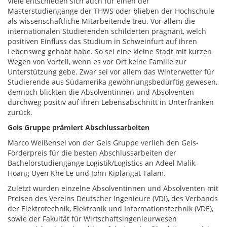
Viele entschieden sich auch für einen der
Masterstudiengänge der THWS oder blieben der Hochschule
als wissenschaftliche Mitarbeitende treu. Vor allem die
internationalen Studierenden schilderten prägnant, welch
positiven Einfluss das Studium in Schweinfurt auf ihren
Lebensweg gehabt habe. So sei eine kleine Stadt mit kurzen
Wegen von Vorteil, wenn es vor Ort keine Familie zur
Unterstützung gebe. Zwar sei vor allem das Winterwetter für
Studierende aus Südamerika gewöhnungsbedürftig gewesen,
dennoch blickten die Absolventinnen und Absolventen
durchweg positiv auf ihren Lebensabschnitt in Unterfranken
zurück.
Geis Gruppe prämiert Abschlussarbeiten
Marco Weißensel von der Geis Gruppe verlieh den Geis-
Förderpreis für die besten Abschlussarbeiten der
Bachelorstudiengänge Logistik/Logistics an Adeel Malik,
Hoang Uyen Khe Le und John Kiplangat Talam.
Zuletzt wurden einzelne Absolventinnen und Absolventen mit
Preisen des Vereins Deutscher Ingenieure (VDI), des Verbands
der Elektrotechnik, Elektronik und Informationstechnik (VDE),
sowie der Fakultät für Wirtschaftsingenieurwesen