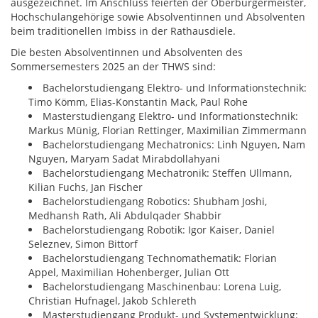
ausgezeichnet. Im Anschluss feierten der Oberbürgermeister,
Hochschulangehörige sowie Absolventinnen und Absolventen
beim traditionellen Imbiss in der Rathausdiele.
Die besten Absolventinnen und Absolventen des
Sommersemesters 2025 an der THWS sind:
Bachelorstudiengang Elektro- und Informationstechnik:
Timo Kömm, Elias-Konstantin Mack, Paul Rohe
Masterstudiengang Elektro- und Informationstechnik:
Markus Münig, Florian Rettinger, Maximilian Zimmermann
Bachelorstudiengang Mechatronics: Linh Nguyen, Nam
Nguyen, Maryam Sadat Mirabdollahyani
Bachelorstudiengang Mechatronik: Steffen Ullmann,
Kilian Fuchs, Jan Fischer
Bachelorstudiengang Robotics: Shubham Joshi,
Medhansh Rath, Ali Abdulqader Shabbir
Bachelorstudiengang Robotik: Igor Kaiser, Daniel
Seleznev, Simon Bittorf
Bachelorstudiengang Technomathematik: Florian
Appel, Maximilian Hohenberger, Julian Ott
Bachelorstudiengang Maschinenbau: Lorena Luig,
Christian Hufnagel, Jakob Schlereth
Masterstudiengang Produkt- und Systementwicklung: