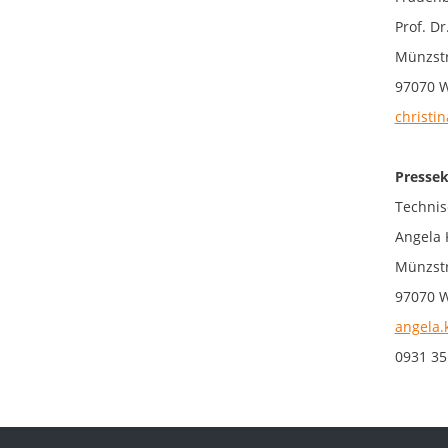
Prof. Dr
Münzstr
97070 
christin
Pressek
Technis
Angela 
Münzstr
97070 
angela.
0931 35