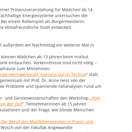
el einer Präsenzveranstaltung für Mädchen ab 14
 Nachhaltige Energiesysteme untersuchen die
Bei einem Rollenspiel als Bürgermeisterin,
e klimafreundliche Stadt entwickelt.
et außerdem am Nachmittag ein weiteres Mal in
können Mädchen ab 13 Jahren beim Institut
orik eintauchen. Vorkenntnisse sind nicht nötig –
en Gehäuse zum Mitnehmen.
tive Ideenwerkstatt: Fairness durch Technik
“ statt.
gemeinsam mit Prof. Dr. Anne Hess von der
 reale Probleme und spannende Fallanalysen rund um
r- und Geisteswissenschaften den Workshop „
Vom
en der Zeit
“. Teilnehmerinnen ab 15 Jahren
pulationen und der Frage, wie blinde Menschen
„
Der Beruf des Musiktherapeuten in Praxis und
as Wosch von der Fakultät Angewandte