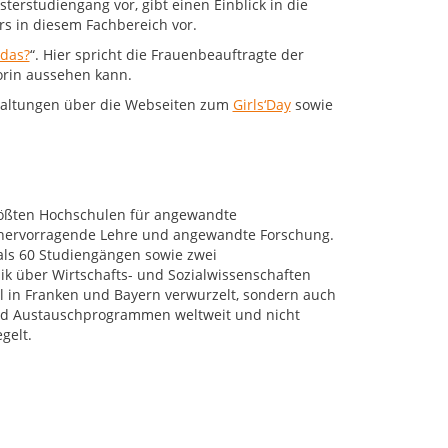
terstudiengang vor, gibt einen Einblick in die
rs in diesem Fachbereich vor.
 das?
“. Hier spricht die Frauenbeauftragte der
sorin aussehen kann.
taltungen über die Webseiten zum
Girls‘Day
sowie
rößten Hochschulen für angewandte
r hervorragende Lehre und angewandte Forschung.
als 60 Studiengängen sowie zwei
k über Wirtschafts- und Sozialwissenschaften
al in Franken und Bayern verwurzelt, sondern auch
 und Austauschprogrammen weltweit und nicht
gelt.