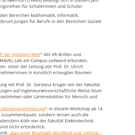
chweinfurt (THWS) beteiligt sich in diesem Jahr
ungsreihen für Schülerinnen und Schüler.
 den Bereichen Mathematik, Informatik,
derum Jungen für Berufe in den Bereichen Soziale
t der digitalen Welt
“: Mit VR-Brillen und
 MAVEL-Lab am Campus Ledward erkunden,
n. Unter der Leitung von Prof. Dr. Ulrich
ilnehmerinnen in künstlich erzeugten Räumen
tung mit Prof. Dr. Gordana Krüger von der Fakultät
ngen auf ingenieurwissenschaftliche Weise lösen
en bestimmen oder Lärmreduktion für Mensch und
trollerprogrammierung
“: In diesem Workshop ab 14
r zusammenbauen, sondern lernen auch die
denstein-Köth von der Fakultät Elektrotechnik
ind nicht erforderlich.
nik: „
Bau einer Bluetooth-Musikbox und LightUp –