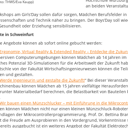
Hochschule Würzburg-S
to: THWS/Eva Kaupp)
an beiden Veranstalt
kshops am Girls’Day sollen dafür sorgen, Mädchen Berufsfelder in
ssenschaften und Technik näher zu bringen. Der Boys’Day soll wie
 Gesundheit oder Erziehung sensibilisieren.
e in Schweinfurt
e Angebote können ab sofort online gebucht werden:
Ergonomie, Virtual Reality & Extended Reality – Entdecke die Zukunf
ersiven Computerumgebungen können Mädchen ab 14 Jahren im
hes Potenzial 3D-Simulationen für die Arbeitswelt der Zukunft habe
tschle von der Fakultät Wirtschaftsingenieurwesen können die Te
en und gestalten.
Werde Ingenieurin und gestalte die Zukunft!
“ Bei dieser Veranstal
chinenbau können Mädchen ab 15 Jahren vielfältige Herausforderu
arunter Materialbedarf berechnen, die Belastbarkeit von Bauteil
.
Wir bauen einen Münzschlucker – mit Einführung in die Mikrocon
ren können Mädchen nicht nur einen kleinen Münzschluck-Robote
dlagen der Mikrocontrollerprogrammierung. Prof. Dr. Bettina Bran
lt die Freude am Ausprobieren in den Vordergrund, Vorkenntnisse s
ereits ausgebucht ist ein weiteres Angebot der Fakultät Elektrotech