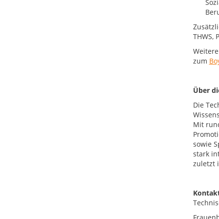
Sozi
Beru
Zusätzli
THWS, Pr
Weitere
zum
Bo
Über d
Die Tec
Wissens
Mit run
Promoti
sowie S
stark i
zuletzt
Kontakt
Technis
Frauenb