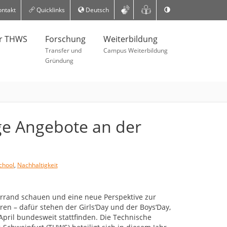
ntakt
Quicklinks
Deutsch
er THWS
Forschung
Weiterbildung
Transfer und
Campus Weiterbildung
Gründung
ige Angebote an der
chool
,
Nachhaltigkeit
errand schauen und eine neue Perspektive zur
en – dafür stehen der Girls‘Day und der Boys‘Day,
 April bundesweit stattfinden. Die Technische