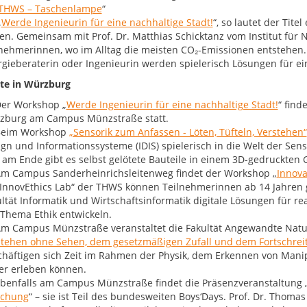
 THWS – Taschenlampe
“
„
Werde Ingenieurin für eine nachhaltige Stadt!
“, so lautet der Tit
en. Gemeinsam mit Prof. Dr. Matthias Schicktanz vom Institut für
nehmerinnen, wo im Alltag die meisten CO₂-Emissionen entstehen. 
gieberaterin oder Ingenieurin werden spielerisch Lösungen für ein
te in Würzburg
er Workshop „
Werde Ingenieurin für eine nachhaltige Stadt!
“ find
zburg am Campus Münzstraße statt.
eim Workshop
„Sensorik zum Anfassen - Löten, Tüfteln, Verstehen“
gn und Informationssysteme (IDIS) spielerisch in die Welt der Sens
 am Ende gibt es selbst gelötete Bauteile in einem 3D-gedruckt
m Campus Sanderheinrichsleitenweg findet der Workshop „
Innova
„InnovEthics Lab“ der THWS können Teilnehmerinnen ab 14 Jahren 
ltät Informatik und Wirtschaftsinformatik digitale Lösungen für
Thema Ethik entwickeln.
m Campus Münzstraße veranstaltet die Fakultät Angewandte Natu
stehen ohne Sehen, dem gesetzmäßigen Zufall und dem Fortschreit
chäftigen sich Zeit im Rahmen der Physik, dem Erkennen von Mani
er erleben können.
benfalls am Campus Münzstraße findet die Präsenzveranstaltung 
schung
“ – sie ist Teil des bundesweiten Boys‘Days. Prof. Dr. Thom