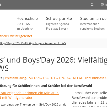
t
Ko
Hochschule
Schwerpunkte
Studium an d
Die THWS
Hightech Agenda
Informationen
im Überblick
Freistaat Bayern
rund ums Studium
d Boys‘Day 2026: Vielfältige Angebote an der THWS
ls‘ und Boys‘Day 2026: Vielfält
WS
26 |
Pressemeldung
,
FAB
,
FANG
,
FAS
,
FE
,
FG
,
FIW
,
FKV
,
FM
,
FWI
,
THWS Business S
ützung für Schülerinnen und Schüler bei der Berufswahl
Einmal über den Tell
Berufswahl ausprobier
die jedes Jahr am 23.
 war eines der Themen beim Girls‘Day 2025 an der