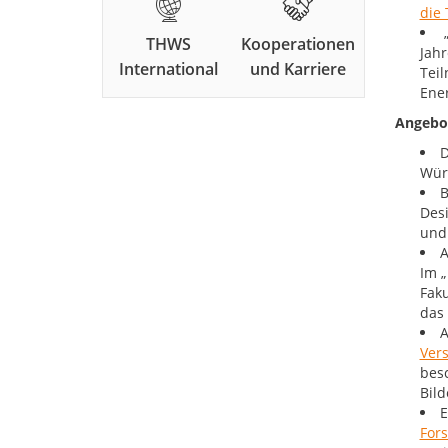
die
THWS
Kooperationen
Jahr
International
und Karriere
Teil
Ener
Angebo
D
Wür
B
Desi
und
A
Im 
Faku
das 
A
Ver
bes
Bild
E
For