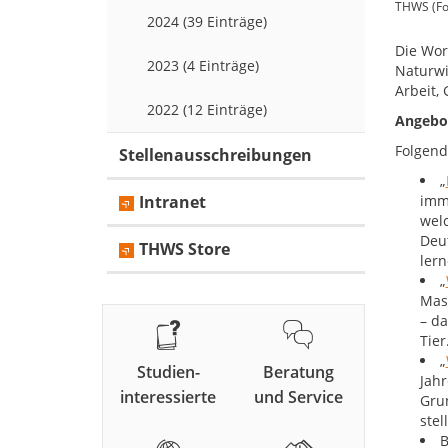
THWS (Fo
2024 (39 Einträge)
Die Wor
2023 (4 Einträge)
Naturwi
Arbeit,
2022 (12 Einträge)
Angebot
Folgend
Stellenausschreibungen
„
Intranet
imm
welc
Deu
THWS Store
lern
„
Mas
– d
Tier
„
Studien-
Beratung
Jah
interessierte
und Service
Grun
stel
B