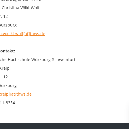
. Christina Völkl-Wolf
. 12
Würzburg
a.voelkl-wolf[at]thws.de
ontakt:
che Hochschule Würzburg-Schweinfurt
Kreipl
. 12
Würzburg
kreipl[at]thws.de
11-8354