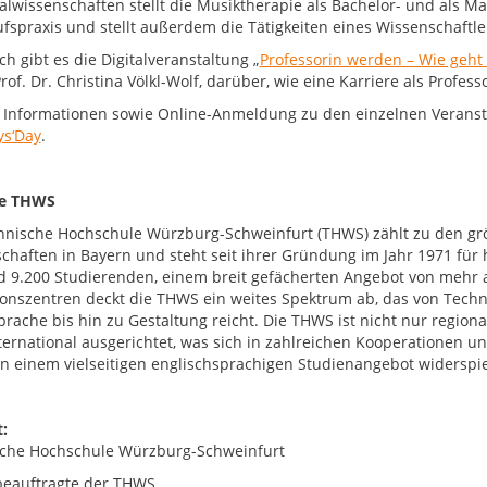
alwissenschaften stellt die Musiktherapie als Bachelor- und als Mas
fspraxis und stellt außerdem die Tätigkeiten eines Wissenschaftle
ch gibt es die Digitalveranstaltung „
Professorin werden – Wie geht
of. Dr. Christina Völkl-Wolf, darüber, wie eine Karriere als Profes
 Informationen sowie Online-Anmeldung zu den einzelnen Verans
ys‘Day
.
ie THWS
hnische Hochschule Würzburg-Schweinfurt (THWS) zählt zu den g
chaften in Bayern und steht seit ihrer Gründung im Jahr 1971 fü
d 9.200 Studierenden, einem breit gefächerten Angebot von mehr 
onszentren deckt die THWS ein weites Spektrum ab, das von Techni
prache bis hin zu Gestaltung reicht. Die THWS ist nicht nur region
nternational ausgerichtet, was sich in zahlreichen Kooperationen
 in einem vielseitigen englischsprachigen Studienangebot widerspie
:
che Hochschule Würzburg-Schweinfurt
eauftragte der THWS